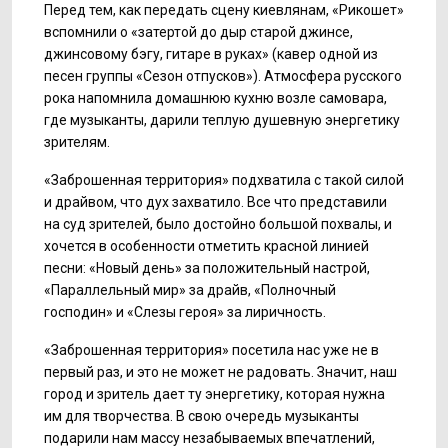
Перед тем, как передать сцену киевлянам, «Рикошет»
вспомнили о «затертой до дыр старой джинсе,
джинсовому бэгу, гитаре в руках» (кавер одной из
песен группы «Сезон отпусков»). Атмосфера русского
рока напомнила домашнюю кухню возле самовара,
где музыканты, дарили теплую душевную энергетику
зрителям.
«Заброшенная территория» подхватила с такой силой
и драйвом, что дух захватило. Все что представили
на суд зрителей, было достойно большой похвалы, и
хочется в особенности отметить красной линией
песни: «Новый день» за положительный настрой,
«Параллельный мир» за драйв, «Полночный
господин» и «Слезы героя» за лиричность.
«Заброшенная территория» посетила нас уже не в
первый раз, и это не может не радовать. Значит, наш
город и зритель дает ту энергетику, которая нужна
им для творчества. В свою очередь музыканты
подарили нам массу незабываемых впечатлений,