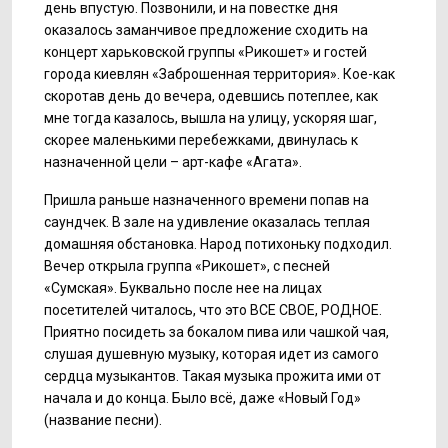
день впустую. Позвонили, и на повестке дня
оказалось заманчивое предложение сходить на
концерт харьковской группы «Рикошет» и гостей
города киевлян «Заброшенная территория». Кое-как
скоротав день до вечера, одевшись потеплее, как
мне тогда казалось, вышла на улицу, ускоряя шаг,
скорее маленькими перебежками, двинулась к
назначенной цели – арт-кафе «Агата».
Пришла раньше назначенного времени попав на
саундчек. В зале на удивление оказалась теплая
домашняя обстановка. Народ потихоньку подходил.
Вечер открыла группа «Рикошет», с песней
«Сумская». Буквально после нее на лицах
посетителей читалось, что это ВСЕ СВОЕ, РОДНОЕ.
Приятно посидеть за бокалом пива или чашкой чая,
слушая душевную музыку, которая идет из самого
сердца музыкантов. Такая музыка прожита ими от
начала и до конца. Было всё, даже «Новый Год»
(название песни).