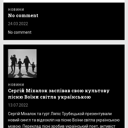
НОВИНИ
No comment
24.03.2022
No comment
НОВИНИ
Сергій Міхалок заспівав свою культову
пісню Воїни світла українською
13.07.2022
Сергій Міхалок та гурт Ляпіс Трубецькой презентували
новий сингл та відеокліп на пісню Воїни світла українською
мовою. Переклад пісні зробив український поет, активіст