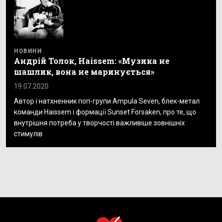
НОВИНИ
Андрій Толок, Haissem: «Музика не
шашлик, вона не маринується»
19.07.2020
Автор і натхненник поп-групи Ampula Seven, блек-метал
команди Haissem і формації Sunset Forsaken, про те, що
внутрішня потреба у творчості важливіше зовнішніх
стимулів