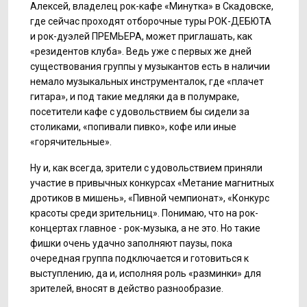
Алексей, владелец рок-кафе «Минутка» в Скадовске,
где сейчас проходят отборочные туры РОК-ДЕБЮТА
и рок-дуэлей ПРЕМЬЕРА, может приглашать, как
«резидентов клуба». Ведь уже с первых же дней
существования группы у музыкантов есть в наличии
немало музыкальных инструменталок, где «плачет
гитара», и под такие медляки да в полумраке,
посетители кафе с удовольствием бы сидели за
столиками, «попивали пивко», кофе или иные
«горячительные».
Ну и, как всегда, зрители с удовольствием приняли
участие в привычных конкурсах «Метание магнитных
дротиков в мишень», «Пивной чемпионат», «Конкурс
красоты среди зрительниц». Понимаю, что на рок-
концертах главное - рок-музыка, а не это. Но такие
фишки очень удачно заполняют паузы, пока
очередная группа подключается и готовиться к
выступлению, да и, исполняя роль «разминки» для
зрителей, вносят в действо разнообразие.