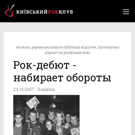
На жаль, українська версія публікації відсутня, пропонуємо
варіант на російській мові
Рок-дебют -
набирает обороты
24.10.2007 ·
Новини