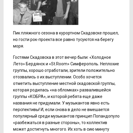
Пик пляжного сезона в курортном Скадовске прошел,
но гости рок-проекта все равно тусуются на берегу
моря.
Гостями Скадовска в этот вечер были: «Холодное
Лето» Бердянск и «St.Room» Симферополь. Неплохие
группы, хорошо отработали, зрители положительно
отозвались о их выступлении. Особо хочется
отметить выступление местной скадовской группы,
которая родилась «на обломках» развалившейся
группы «КОБРА», и которой ребята еще даже
названия не придумали. У музыкантов явно есть
перспективы! И, если снова в дело не вмешается
популярный среди музыкантов принцип Попандопуло
«разбежаться в разные стороны», то коллектив
может достигнуть многого. Их хоть в сию минуту