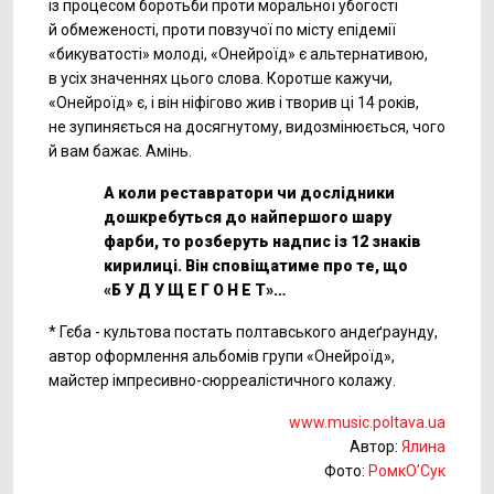
iз процесом боротьби проти моральної убогості
й обмеженості, проти повзучої по місту епідемії
«бикуватості» молоді, «Онейроїд» є альтернативою,
в усіх значеннях цього слова. Коротше кажучи,
«Онейроїд» є, і він ніфігово жив і творив ці 14 років,
не зупиняється на досягнутому, видозмінюється, чого
й вам бажає. Амінь.
А коли реставратори чи дослідники
дошкребуться до найпершого шару
фарби, то розберуть надпис iз 12 знаків
кирилиці. Він сповіщатиме про те, що
«Б У Д У Щ Е Г О Н Е Т»…
* Гєба - культова постать полтавського андеґраунду,
автор оформлення альбомів групи «Онейроїд»,
майстер імпресивно-сюрреалістичного колажу.
www.music.poltava.ua
Автор:
Ялина
Фото:
РомкО’Сук