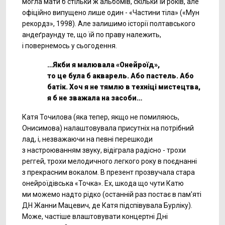
могла мати б стільки ж альбомів, скільки їй років, але
офіційно випущено лише один - «Частини тіла» («Мун
рекордз», 1998). Але залишимо історії полтавського
андеґраунду те, що їй по праву належить,
і повернемось у сьогодення.
…Якби я малювала «Онейроїд»,
то це була б акварель. Або пастель. Або
батік. Хоч я не тямлю в техніці мистецтва,
я б не зважала на засоби…
Катя Точилова (яка тепер, якщо не помиляюсь,
Онисимова) налаштовувала присутніх на потрібний
лад, і, незважаючи на певні перешкоди
з настроюванням звуку, відіграла радісно - трохи
реггей, трохи мелодичного легкого року в поєднанні
з прекрасним вокалом. В презент прозвучала стара
онейроїдівська «Точка». Ех, шкода що чути Катю
ми можемо надто рідко (останній раз постає в пам'яті
ДН Жанни Мацевич, де Катя підспівувала Бурліку).
Може, частіше влаштовувати концертні Дні