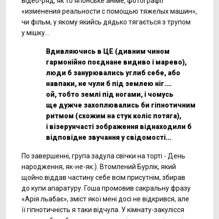
відео-ряд,
як то японське аніме, фотографії
«изменения реальности с помощью тяжелых машин»,
чи фільм, у якому якийсь дядько тягається з трупом
у мішку…
Вдивляючись в ЦЕ (дивним чином
гармонійно поєднане видиво і марево),
люди б занурювались углиб себе, або
навпаки, не чули б під землею ніг….
ой, тобто землі під ногами, і чомусь
ще дужче захоплювались би гіпнотичним
ритмом (схожим на стук коліс потяга),
і візерунчасті зображення віднаходили б
відповідне звучання у свідомості…
По завершенні, група задула свічки на торті - День
народження,
як-не-як:).
Втомлений Бурлік, який
щойно віддав частину себе всім присутнім, збирав
до купи апаратуру. Гоша промовив сакральну фразу
«Арія льабає», зміст якої мені досі не відкрився, але
її гіпнотичність я таки відчула. У кімнату-закулісся