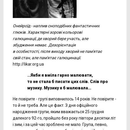
Онейроїд - наплив сноподібних фантастичних
глюків. Характернi зорові кольорові
галюцинації, де хворий бере участь, але
збудження немає. Дезорієнтація
в особистості, після виходу хворий не пам'ятає
свій стан, але пам'ятає галюцинації.
http://likar.org.ua
…Якби я вміла гарно малювати,
то не стала б писати цих слів. Слів про
музику. Музику я б малювала…
Не повірите - групі виповнилось 14 років. Не повірите -
то й не треба. Але це факт. З дня офіційного
народження групи, яким вважається 25 грудня
далекого
92-го,
пройшло без року півтори десятки літ
і зим, і за цей час зроблено не мало. Група, певно,