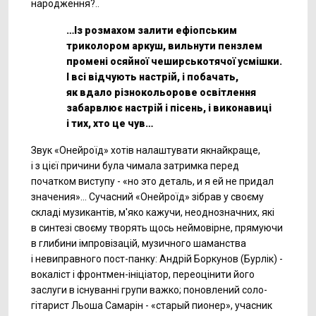
народження?..
…Iз розмахом залити ефіопським
триколором аркуш, вильнути пензлем
промені осяйної чеширськотячої усмішки.
І всі відчують настрій, і побачать,
як вдало різнокольорове освітлення
забарвлює настрій і пісень, і виконавиці
і тих, хто це чув…
Звук «Онейроїд» хотів налаштувати якнайкраще,
і з цієї причини була чимала затримка перед
початком виступу - «но это деталь, и я ей не придал
значения»… Сучасний «Онейроїд» зібрав у своєму
складі музикантів, м'яко кажучи, неоднозначних, які
в синтезі своєму творять щось неймовірне, прямуючи
в глибини імпровізацій, музичного шаманства
і невиправного пост-панку: Андрій Боркунов (Бурлік) -
вокаліст і фронтмен-ініціатор, переоцiнити його
заслуги в існуванні групи важко; поновлений соло-
гітарист Льоша Самарін - «старый пионер», учасник