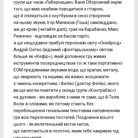
групи ще часів «Гибернации»; Ваня Оборожний окрім
того, що вміє неабияк поводитися з гітарою,
ще й спілкується з ноутбуком в сенсi створення
на ньому звуків; Ігор Малюков (Гоша) самовіддано,
аж до крові (читайте далі), грає на барабанах; Макс
Риженко - відповідає за басові партії;
а ще нещодавно прибулi персонажі світу «Онейроїд» -
Андрій Снітко (відомий «фонтарьському» світові
більше як «Кефір»), який доповнює гру живих
інструментів посередництвом тої ж таки портативної
ЕОМ предивними звуками води, що крапає, металу,
що зварюють та iншими, які важко асоціювати
з чимось конкретним, і Фелікс (доктор Фелікс, якого
ви ще могли помітити у складі групи «Контрабас»)
на духових - вiн виробляє з ними те саме, що й Толік
Волік зі словами, які потому стають без
перебільшення геніальним текстовим наповненням
гри всіх перелічених постатей. Поєднання всього
цього - як велетенський моток ниток,
що заплітаються в полотно, яким тебе накриває під
час концертів…