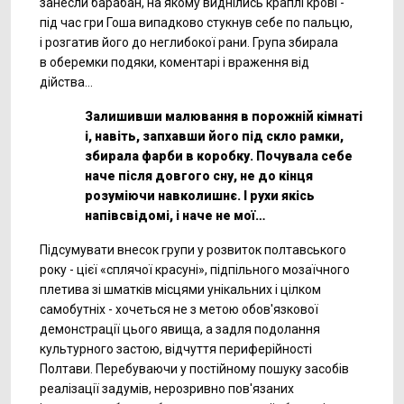
занесли барабан, на якому виднілись краплі крові -
під час гри Гоша випадково стукнув себе по пальцю,
і розгатив його до неглибокої рани. Група збирала
в оберемки подяки, коментарі і враження від
дійства…
Залишивши малювання в порожнiй кiмнатi
i, навiть, запхавши його під скло рамки,
збирала фарби в коробку. Почувала себе
наче після довгого сну, не до кiнця
розумiючи навколишнє. I рухи якiсь
напiвсвiдомi, i наче не мої…
Підсумувати внесок групи у розвиток полтавського
року - цієї «сплячої красуні», підпільного мозаїчного
плетива зі шматків місцями унікальних і цілком
самобутніх - хочеться не з метою обов'язкової
демонстрації цього явища, а задля подолання
культурного застою, відчуття периферійності
Полтави. Перебуваючи у постійному пошуку засобів
реалізації задумів, нерозривно пов'язаних