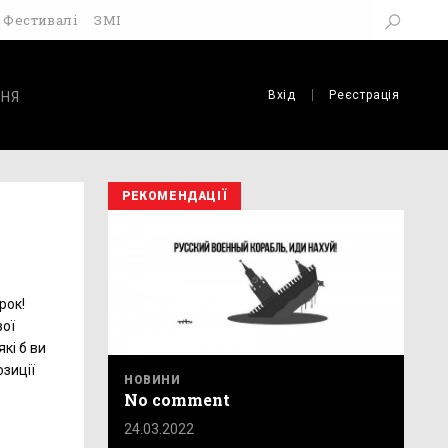
Фестивалі
ЗМІ
Вхід
Реєстрація
НЯ
РЕКОМЕНДАЦІЇ
рок!
вої
кі б ви
озиції
НОВИНИ
No comment
24.03.2022