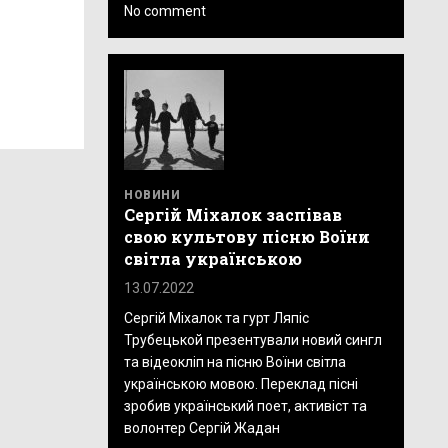
No comment
НОВИНИ
Сергій Міхалок заспівав
свою культову пісню Воїни
світла українською
13.07.2022
Сергій Міхалок та гурт Ляпіс
Трубецькой презентували новий сингл
та відеокліп на пісню Воїни світла
українською мовою. Переклад пісні
зробив український поет, активіст та
волонтер Сергій Жадан