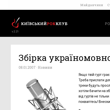
Майданчики
С
РО
v.2.21
Збірка україномовн
08.01.2007 ·
Новини
Якщо твій гурт грає
Треба прислати дем
треки будуть прослу
хотіли бачити на з
від гуртів не тільк
покваптесь! Внески