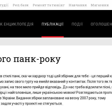
тудії
Реп.бази
Ремонт та тюнінг
Навчання
Магазини
К.ЕНЦИКЛОПЕДІЯ
ПУБЛІКАЦІЇ
ПОДІЇ
ОГОЛОШЕН
ого панк-року
 в стилі панк, ска чи хардкор тоді цей збірник для тебе - це перший к
о запис свого гурту на емейл вказаний у контактах. Після того як т
хані, на твоє мило прийде відповідь. До нас треба відсилати пісні, я
бірці і найголовніше, лише українською мовою! Розглядаються проп
и з Украіни. Видання збірки заплановане на весну 2007 року, тому
 задля участі у проекті не стягуються.