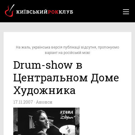
На жаль, українська версія публікації відсутня, пропонуємо
варіант на російській мові
Drum-show в
Центральном Доме
Художника
17.11.2007 ·
Анонси