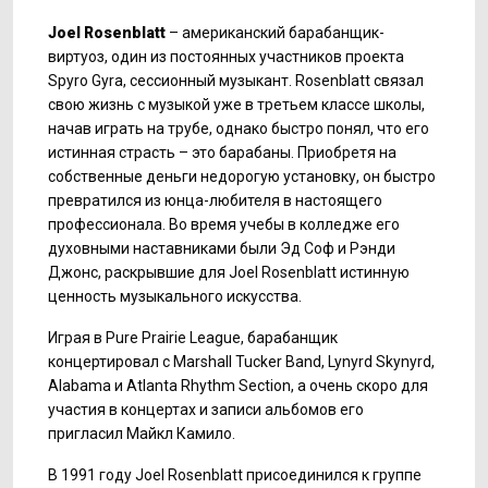
Joel Rosenblatt
– американский барабанщик-
виртуоз, один из постоянных участников проекта
Spyro Gyra, сессионный музыкант. Rosenblatt связал
свою жизнь с музыкой уже в третьем классе школы,
начав играть на трубе, однако быстро понял, что его
истинная страсть – это барабаны. Приобретя на
собственные деньги недорогую установку, он быстро
превратился из юнца-любителя в настоящего
профессионала. Во время учебы в колледже его
духовными наставниками были Эд Соф и Рэнди
Джонс, раскрывшие для Joel Rosenblatt истинную
ценность музыкального искусства.
Играя в Pure Prairie League, барабанщик
концертировал с Marshall Tucker Band, Lynyrd Skynyrd,
Alabama и Atlanta Rhythm Section, а очень скоро для
участия в концертах и записи альбомов его
пригласил Майкл Камило.
В 1991 году Joel Rosenblatt присоединился к группе