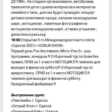
ДЕТЯМ» . На стадион организованно, автобусами,
привозятся дети с домов интернатов и интернатов
семейного типа , для них будет проведён: концерт
детских колективов города , катание на воздушном
шаре , мотоциклах , памятные фотографии на
мотоциклах и воздушном шаре , а также угощение ,
дискотека и разъезд
18:00
Открытие 9-го Международного мото-слёта
«Одесса-2007»-«GOBLIN SHOW».
Первый день Рок Фестиваля «Мото-Рок-5» , шоу
программа , конкурсы !!! Отборочный тур по боям без
правил, ПРИЗ за 1-е место МОТОЦИКЛ !!! чемпион дня
выходит в финал на субботу!!! Отборочный тур по
армрестлингу , ПРИЗ за 1-е место МОТОЦИКЛ !!!
чемпион дня выходит в финал на субботу.
Праздничный фейерверк !!!
Выступление групп:
«Глинтвейн» г. Одесса
«Острый Угол» г. Одесса
»Призрачный Рай» г. Одесса