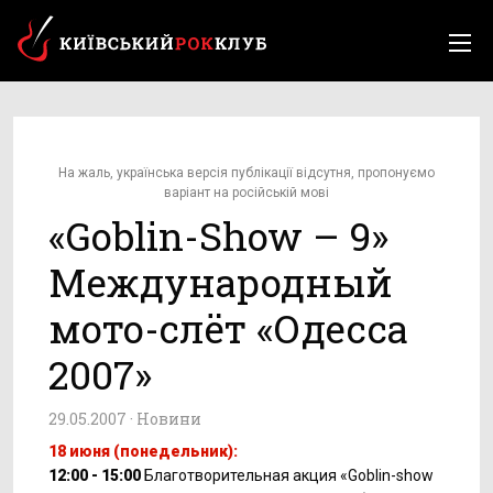
На жаль, українська версія публікації відсутня, пропонуємо
варіант на російській мові
«Goblin-Show – 9»
Международный
мото-слёт «Одесса
2007»
29.05.2007 ·
Новини
18 июня (понедельник):
12:00 - 15:00
Благотворительная акция «Goblin-show