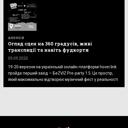
АНОНСИ
Огляд сцен на 360 градусів, живі
трансляції та навіть фудкорти
09.09.2020
19-20 вересня на українській онлайн-платформі hover.link
пройде перший захід — БеZVIZ Pre-party 1.5. Це простір,
який максимально відтворює музичний фест у реальності