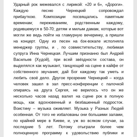
Ударный рок межевался с лирикой: «20 и 6», «Дороги».
Каждую песню Чернецкий сопровождал
прибауткою. Композиции посвящались памятным
временам; переживаниям, родственным каждому,
родившемуся в 50-70; детям и милым дамам, которые вот
могли же ведь пойти на гламурную вечеринку, а пришли
на концерт. Одну из песен на бэк-вокале исполняла
менеджер группы, и , по совместительству, любимая
супруга Инна Чернецкая. Лучшим признанно был Андрей
Васильев (Худой), при всей звёздности состава, он
выделялся как музыкант, танцующий на сцене в кайфе от
собственного звучания; дай Бог каждому так уметь и
любить своё дело. Другое прозрение Чернецкий – когда
человек зашел в зал пресс-конференции с палочкой
опираясь на друга Сергея, не верилось что он же
несколько часов назад валил на сцене рок в полную
мощь, как вдохновенный и безбашенный подросток.
Воистину – музыка оживляет. Музыка у Разных Людей
особенная. От того не избалованы они большими залами,
по крайней мере в Киеве, и, уж во всяком случае, за
последние 5 лет. Потому отыграли более чем
полноценную программу к удовольствию публики и