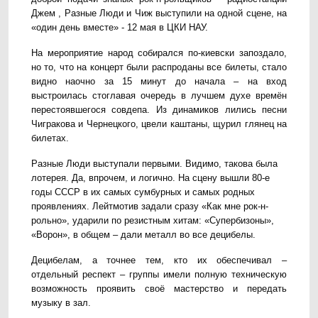
Джем , Разные Люди и Чиж выступили на одной сцене, на
«один день вместе» - 12 мая в ЦКИ НАУ.
На мероприятие народ собирался по-киевски запоздало,
но то, что на концерт были распроданы все билеты, стало
видно наочно за 15 минут до начала – на вход
выстроилась стоглавая очередь в лучшем духе времён
перестоявшегося совдепа. Из динамиков лились песни
Чигракова и Чернецкого, цвели каштаны, щурил глянец на
билетах.
Разные Люди выступали первыми. Видимо, такова была
лотерея. Да, впрочем, и логично. На сцену вышли 80-е
годы СССР в их самых сумбурных и самых родных
проявлениях. Лейтмотив задали сразу «Как мне рок-н-
рольно», ударили по резистным хитам: «Супербизоны»,
«
Ворон», в общем – дали металл во все децибелы.
Децибелам, а точнее тем, кто их обеспечивал –
отдельный респект – группы имели полную техническую
возможность проявить своё мастерство и передать
музыку в зал.