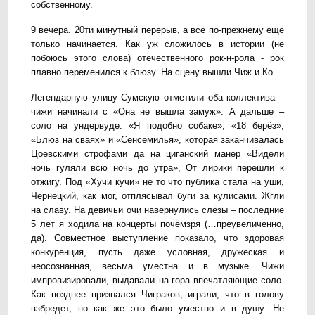
собственному.
9 вечера. 20ти минутный перерыв, а всё по-прежнему ещё
только начинается. Как уж сложилось в истории (не
побоюсь этого слова) отечественного рок-н-рола - рок
плавно переменился к блюзу. На сцену вышли Чиж и Ко.
Легендарную улицу Сумскую отметили оба коллектива –
чижи начинали с «Она не вышла замуж». А дальше –
соло на ундервуде: «Я подобно собаке», «18 берёз»,
«Блюз на сваях» и «Сенсемилья», которая заканчивалась
Цоевскими строфами да на циганский манер «Видели
ночь гуляли всю ночь до утра», От лирики перешли к
отжигу. Под «Хучи кучи» не то что публика стала на уши,
Чернецкий, как мог, отплясывал буги за кулисами. Жгли
на славу. На девичьи очи навернулись слёзы – последние
5 лет я ходила на концерты почёмзря (…преувеличенно,
да). Совместное выступление показало, что здоровая
конкуренция, пусть даже условная, дружеская и
неосознанная, весьма уместна и в музыке. Чижи
импровизировали, выдавали на-гора впечатляющие соло.
Как позднее признался Чиграков, играли, что в голову
взбредет, но как же это было уместно и в душу. Не