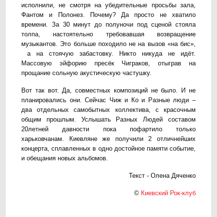
исполнили, не смотря на убедительные просьбы зала,
Фантом и Полонез. Почему? Да просто не хватило
времени. За 30 минут до полуночи под сценой стояла
толпа, настоятельно требовавшая возвращение
музыкантов. Это больше походило не на вызов «на бис»,
а на стоячую забастовку. Никто никуда не идёт.
Массовую эйфорию пресёк Чиграков, отыграв на
прощание сольную акустическую частушку.
Вот так вот. Да, совместных композиций не было. И не
планировались они. Сейчас Чиж и Ко и Разные люди –
два отдельных самобытных коллектива, с красочным
общим прошлым. Услышать Разных Людей составом
20летней давности пока пофартило только
харьковчанам. Киевляне же получили 2 отличнейших
концерта, сплавленных в одно достойное памяти событие,
и обещания новых альбомов.
Текст - Олена Дяченко
©
Киевский Рок-клуб