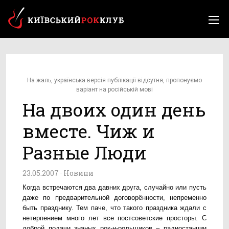
На жаль, українська версія публікації відсутня, пропонуємо
варіант на російській мові
На двоих один день
вместе. Чиж и
Разные Люди
23.05.2007 ·
Новини
Когда встречаются два давних друга, случайно или пусть
даже по предварительной договорённости, непременно
быть празднику. Тем паче, что такого праздника ждали с
нетерпением много лет все постсоветские просторы. С
доброй подачи знаных рок-н-рольщиков – радиостанции