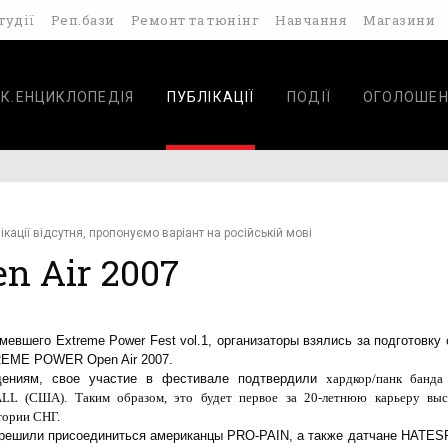
тудії
Реп.бази
Ремонт та тюнінг
Навчання
Магазини
К.ЕНЦИКЛОПЕДІЯ
ПУБЛІКАЦІЇ
ПОДІЇ
ОГОЛОШЕН
ікації відсутня, пропонуємо варіант на російській мові
 Air 2007
евшего Extreme Power Fest vol.1, организаторы взялись за подготовку 
REME POWER Open Air 2007.
дениям, свое участие в фестивале подтвердили
хардкор/панк банда
LL (США). Таким образом, это будет первое за 20-летнюю карьеру выс
тории СНГ.
решили присоединиться американцы PRO-PAIN, а также датчане HATE