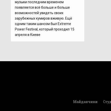
музыки последним временем
появляется всё больше и больше
возможностей увидеть своих
зарубежных кумиров вживую. Ещё
одним таким шансом был Extreme
Power Festival, который проходил 15
апреля в Киеве
Майданчики
Студ