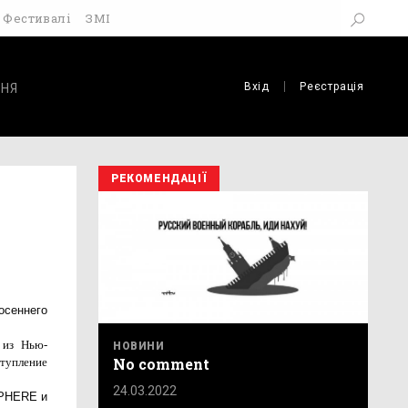
Фестивалі
ЗМІ
Вхід
Реєстрація
НЯ
РЕКОМЕНДАЦІЇ
осеннего
 из Нью-
НОВИНИ
No comment
тупление
24.03.2022
SPHERE и