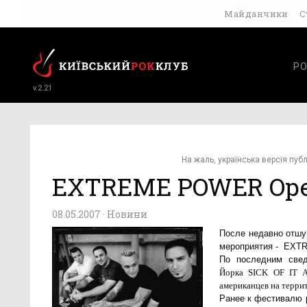
Майданчики
С
РО
v.2.21
На жаль, українська версія публ
EXTREME POWER Open
08.05.2007 ·
Новини
После недавно отшум
мероприятия - EXT
По последним све
Йорка SICK OF IT A
американцев на терри
Ранее к фестивалю 