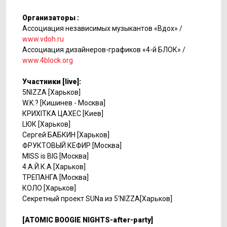
Организаторы :
Ассоциация независимых музыкантов «Вдох» /
www.vdoh.ru
Ассоциация дизайнеров-графиков «4-й БЛОК» /
www.4block.org
Участники
[
live
]
:
5NIZZA [Харьков]
W.K.?
[Кишинев - Москва]
КРИХІТКА ЦАХЕС [Киев]
LЮК [Харьков]
Сергей БАБКИН [Харьков]
ФРУКТОВЫЙ КЕФИР
[Москва]
MISS is BIG
[
Москва]
4.А.Й.К.А [Харьков]
ТРЕПАНГА [Москва]
КОЛО
[Харьков]
Секретный проект
SUNa из 5'NIZZA[Харьков]
[ATOMIC BOOGIE NIGHTS-after-party]