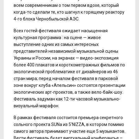
всем современникам о том первом вдохе, который
когда-то сделали те, кто шагнул к горящему реактору
4-го блока Чернобыльской АЭС.
Всех гостей фестиваля ожидает насыщенная
культурная программа : на сцене — живое
выступление одних из самых интересных
представителей независимой музыкальной сцены
Украины и России; на экранах — видео-экспозиция
более 400 плакатов и короткометражных фильмов по
экологической проблематике от дизайнеров из 46
стран мира; перед началом фестиваля в парковой
зоне вокруг клуба «Апельсин» состоятся презентации
экологических арт-проектов, а также вело-байк-шоу.
Фестиваль задуман как 12-ти часовой музыкально-
визуальный марафон.
В рамках фестиваля состоится премьера секретного
сольного проекта SUNa из 5'NIZZA, в котором помимо
самого автора принимают участие еще 5 музыкантов.
Вести фестиваль будет виртуальный конферансье –