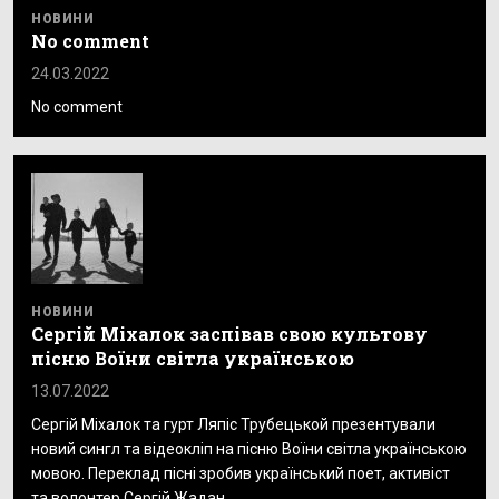
НОВИНИ
No comment
24.03.2022
No comment
НОВИНИ
Сергій Міхалок заспівав свою культову
пісню Воїни світла українською
13.07.2022
Сергій Міхалок та гурт Ляпіс Трубецькой презентували
новий сингл та відеокліп на пісню Воїни світла українською
мовою. Переклад пісні зробив український поет, активіст
та волонтер Сергій Жадан