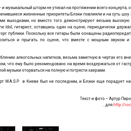
– и музыкальный шторм не утихал на протяжении всего концерта, 
енившиеся жизненные приоритеты Блэки повлияли и на суть шоу 
ыми выходками, но вместо того демонстрируют весьма высокую 
e Idol, гитарист, оставшись один на сцене, периодически держа
орг публики. Поскольку все гитары были оснащены радиопередат
оситься и прыгать по сцене, что вместе с мощным звуком и
еблению алкогольных напитков, весьма заметную в чертах его вн
 том, что ему было рекомендовано на время воздержаться от гаст
ой музыки оторваться на полную и потрясти хаерами.
рт W.A.S.P. в Киеве был не последним, и Блэки еще порадует н
Текст и фото – Артур Пир
…для
http://roc