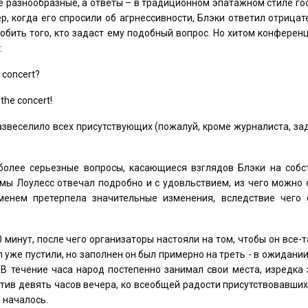
е разнообразные, а ответы – в традиционном эпатажном стиле г
р, когда его спросили об агрнессивности, Блэки ответил отрицат
обить того, кто задаст ему подобный вопрос. Но хитом конферен
:
e concert?
r the concert!
звеселило всех присутствующих (пожалуй, кроме журналиста, за
 более серьезные вопросы, касающиеся взглядов Блэки на собс
емы Лоулесс отвечал подробно и с удовльствием, из чего можно 
менем претерпела значительные изменения, вследствие чего 
минут, после чего организаторы настояли на том, чтобы он все-
 уже пустили, но заполнен он был примерно на треть - в ожидани
 В течение часа народ постепенно занимал свои места, изредка
чтив девять часов вечера, ко всеобщей радости присутствовавших
 началось.