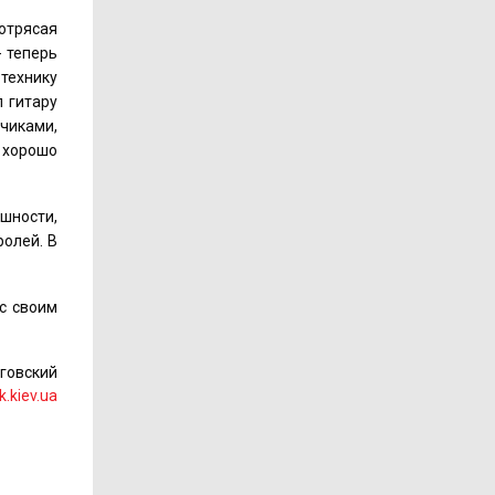
сотрясая
- теперь
технику
л гитару
чиками,
 хорошо
ешности,
ролей. В
ас своим
оговский
k.kiev.ua