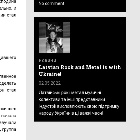
осподина
No comment
ельно, и
ции стал
давшего
НОВИНИ
Latvian Rock and Metal is with
Ukraine!
твенное
02.05.2022
сделать
он стал
Латвійські рок і метал музичні
колективи та інші представники
індустрії висловлюють свою підтримку
таки шел
народу України в ці важкі часи!
и начала
 звучали
, группа