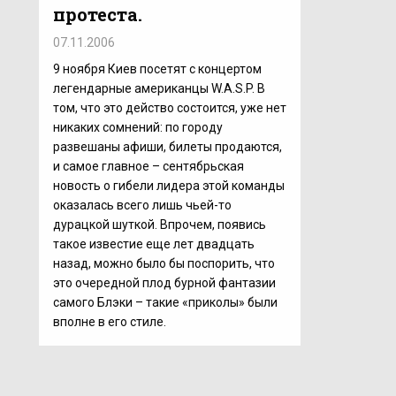
протеста.
07.11.2006
9 ноября Киев посетят с концертом
легендарные американцы W.A.S.P. В
том, что это действо состоится, уже нет
никаких сомнений: по городу
развешаны афиши, билеты продаются,
и самое главное – сентябрьская
новость о гибели лидера этой команды
оказалась всего лишь чьей-то
дурацкой шуткой. Впрочем, появись
такое известие еще лет двадцать
назад, можно было бы поспорить, что
это очередной плод бурной фантазии
самого Блэки – такие «приколы» были
вполне в его стиле.