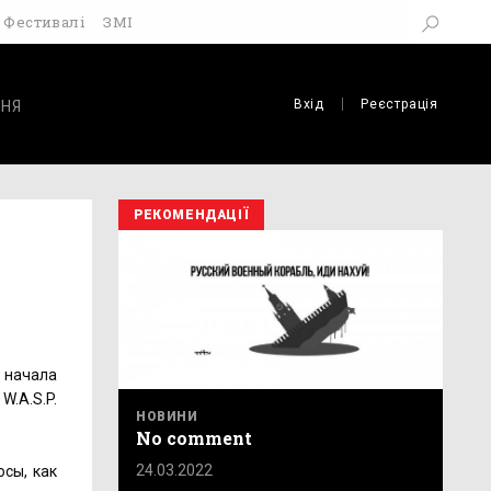
Фестивалі
ЗМІ
Вхід
Реєстрація
НЯ
РЕКОМЕНДАЦІЇ
 начала
W.A.S.P.
НОВИНИ
No comment
24.03.2022
сы, как