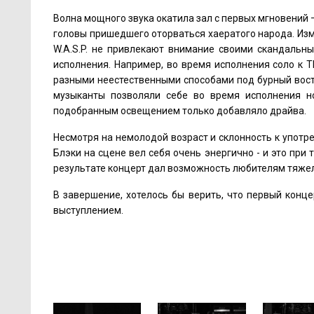
Волна мощного звука окатила зал с первых мгновений 
головы пришедшего оторваться хаератого народа. Изм
W.A.S.P. не привлекают внимание своими скандальн
исполнения. Например, во время исполнения соло к Th
разными неестественными способами под бурный вост
музыканты позволяли себе во время исполнения н
подобранным освещением только добавляло драйва.
Несмотря на немолодой возраст и склонность к употр
Блэки на сцене вел себя очень энергично - и это при
результате концерт дал возможность любителям тяжел
В завершение, хотелось бы верить, что первый конце
выступлением.