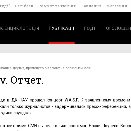
тудії
Реп.бази
Ремонт та тюнінг
Навчання
Магазини
К.ЕНЦИКЛОПЕДІЯ
ПУБЛІКАЦІЇ
ПОДІЇ
ОГОЛОШЕН
ікації відсутня, пропонуємо варіант на російській мові
v. Отчет.
ода в ДК НАУ прошел концерт W.A.S.P. К заявленному времени
кали только журналистов - задерживалась пресс-конференция, а 
одили саундчек.
дставителями СМИ вышел только фронтмэн Блэки Лоулесс. Вопро