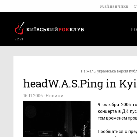
Майданчики
С
РО
v.2.21
На жаль, українська версія публ
headW.A.S.Ping in Kyi
15.11.2006 ·
Новини
9 октября 2006 г
концерта в ДК пус
тем временем пров
Пообщаться с пре