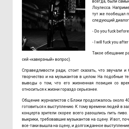
всегда, были самы
Лоулесса. Наприме
тут же пообещал п
следующий диалог
- Do you fuck befor
- I will fuck you afte
Такое обещание ра
сей «каверзный» вопрос).
Справедливости ради, стоит сказать, что звучали и
творчество и на музыкантов в целом. На подобные т
выводы о том, что его жизненная позиция со вре
относиться к жизни гораздо серьезнее.
Общение журналистов с Блэки продолжалось около 40 
готовиться к выступлению. К тому времени людей в зал
концерта зрители скорее всего разошлись пить пиво.
выкрики, требовавшие музыкантов на сцену. И вот, по
все-таки вышла на сцену, и долгожданное выступление