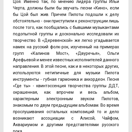
Цоя. Именно так, по мнению лидера группы Ильи
Черта, должны были бы звучать песни «Кино», если
бы Цой был жив. Причем Пилоты подошли к делу
обстоятельно - они приступили к реконструкции лишь
после того, как пообщались с бывшими музыкантами
подопытной группы и досконально исследовали их
творчество. В «Деревенской» же легко угадывается
намек на русский фолк-рок, изученный на примерах
групп «Калинов Мост», «Двуречья», Ольги
Арефьевой и менее известных исполнителей данного
направления. В этой песне, как и в некоторых других,
используются нетипичные для музыки Пилота
инструменты - губная гармоника и аккордеон. Песня
«Где ты» - квинтэссенция творчества группы ДДТ,
окрашенная, как впрочем и весь альбом,
характерным электронным звуком Пилотов,
знакомым по двум предыдущим альбомам. Во время
прослушивания остальных композиций то и дело
возникают ассоциации с Алисой, Чайфом,
Аквариумом и другими представтелями русского
рока.