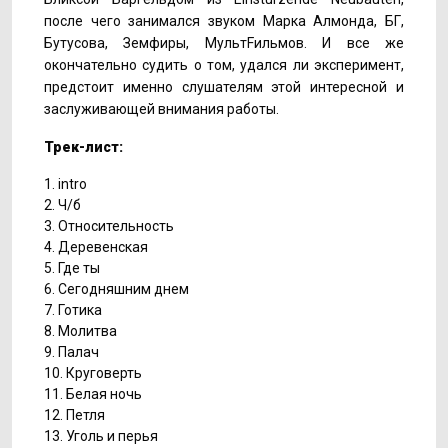
после чего занимался звуком Марка Алмонда, БГ,
Бутусова, Земфиры, МультFильмов. И все же
окончательно судить о том, удался ли эксперимент,
предстоит именно слушателям этой интересной и
заслуживающей внимания работы.
Трек-лист:
1.
intro
2.
Ч/б
3.
Относительность
4.
Деревенская
5.
Где ты
6.
Сегодняшним днем
7.
Готика
8.
Молитва
9.
Палач
10. Круговерть
11. Белая ночь
12. Петля
13. Уголь и перья