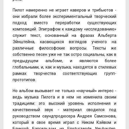
Пилот намеренно не играет каверов и трибьютов -
они избрали более экспериментальный творческий
подход вместо переработки существующих
композиций. Эпиграфом к каждому «исследованию»
служит текст, основанный на фразах Альберта
Эйнштейна, касающихся взглядов ученого на
различные философские вопросы. Тексты же
собственно песен уже не так остро социальны, как в
предыдущем альбоме, и являются более
глобальными, и, как и музыка, находятся в стилевых
рамках творчества соответствующих групп-
прототипов.
Но альбом вызывает не только «научный» интерес -
ведь музыка Пилота и в нем не изменила своим
традициям: это высокий уровень исполнения и
качественный звук - материал сводился под
руководством саундпродюсера Андрея Самсонова,
который в свое время играл с Ником Кэйвом и
Бликсой Баргельдом из Einsturzende Neubauten,