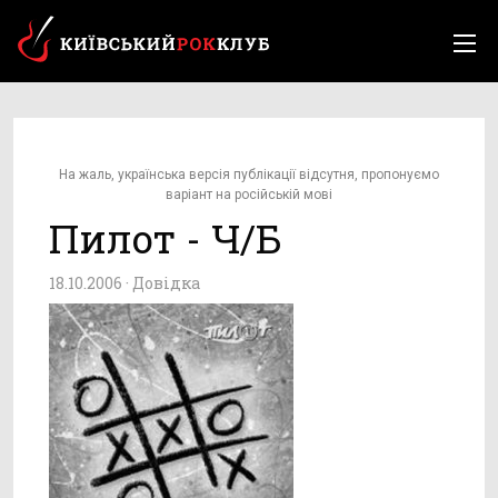
На жаль, українська версія публікації відсутня, пропонуємо
варіант на російській мові
Пилот - Ч/Б
18.10.2006 ·
Довідка