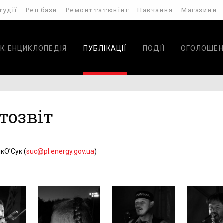
тудії
Реп.бази
Ремонт та тюнінг
Навчання
Магазини
К.ЕНЦИКЛОПЕДІЯ
ПУБЛІКАЦІЇ
ПОДІЇ
ОГОЛОШЕН
отозвіт
кО’Сук (
suc@pl.energy.gov.ua
)