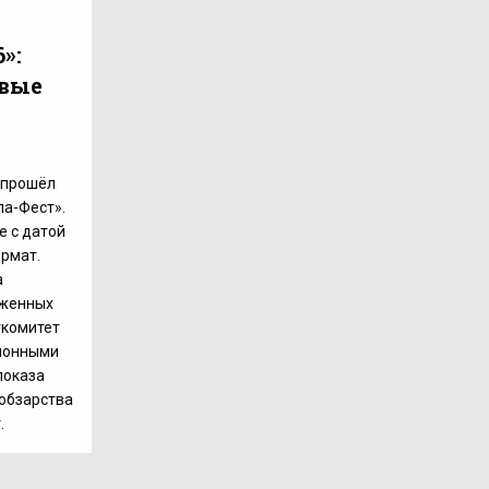
»:
овые
е прошёл
а-Фест».
е с датой
рмат.
а
оженных
гкомитет
ционными
показа
Кобзарства
.