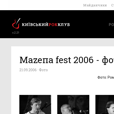
Майданчики
С
РО
v.2.21
Маzепа fest 2006 - ф
21.09.2006 ·
Фото
Фото: Ром