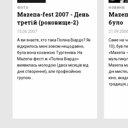
ФОТО
НОВИНИ
Маzепа-fest 2007 - День
Маzепа
третій (роковище-2)
було
15.06.2007
21.09.200
А ви знаєте, хто така Поліна Віардо? Як
Саме на ча
відкрилось мені зовсім нещодавно,
10), був 
була вона коханкою Тургенєва. На
«Мазепа -
Маzепа-фесті ж «Поліна Віардо»
мультикул
виявилась молодою (двох місяців від
Мазепа мав
дня створення), але професійною
дні мистец
групою...
кіно, ака
традиція, 