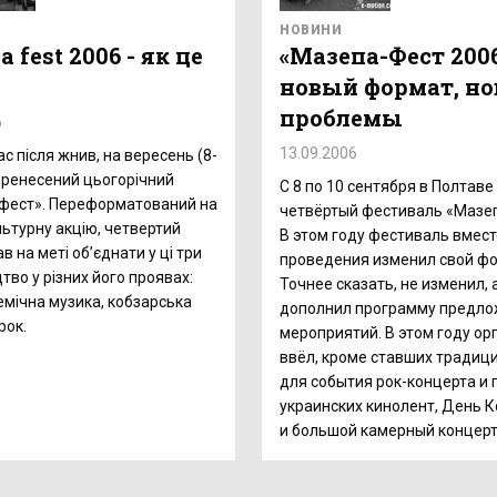
НОВИНИ
 fest 2006 - як це
«Мазепа-Фест 2006
новый формат, н
проблемы
6
13.09.2006
с після жнив, на вересень (8-
перенесений цьогорічний
С 8 по 10 сентября в Полтав
фест». Переформатований на
четвёртый фестиваль «Мазеп
ьтурну акцію, четвертий
В этом году фестиваль вмест
 на меті об’єднати у ці три
проведения изменил свой фо
тво у різних його проявах:
Точнее сказать, не изменил, 
демічна музика, кобзарська
дополнил программу предл
рок.
мероприятий. В этом году ор
ввёл, кроме ставших тради
для события рок-концерта и 
украинских кинолент, День 
и большой камерный концерт