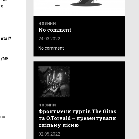
то
НОВИНИ
No comment
etal?
24.03.2022
No comment
вумя
НОВИНИ
Фронтмени гуртів The Gitas
во.
та O.Torvald – презентували
спільну пісню
02.05.2022