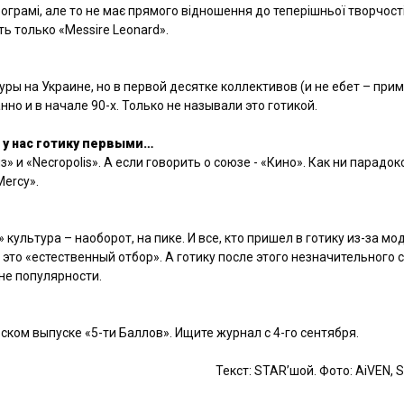
грамі, але то не має прямого відношення до теперішньої творчості
ь только «Messire Leonard».
уры на Украине, но в первой десятке коллективов (и не ебет – прим
но и в начале 90-х. Только не называли это готикой.
ь у нас готику первыми…
з» и «Necropolis». А если говорить о союзе - «Кино». Как ни парадо
Mercy».
культура – наоборот, на пике. И все, кто пришел в готику из-за мо
 это «естественный отбор». А готику после этого незначительного 
не популярности.
ском выпуске «5-ти Баллов». Ищите журнал с 4-го сентября.
Текст: STAR’шой. Фото: AiVEN, 