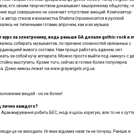
вов, кто своим творчеством доказывает зашоренному обществу, ч
ние еще совершенно не означает отсутствие эмоций. Композитор-
и автор стихов и вокалистка
Shalena (произносится в русской
ались не типичными готами, впрочем, как и их музыка.
т курс на электронику, ведь раньше
GA делали
gothic-
rock и
m
ались собирать музыкантов, по причине сложностей связанных с
рдинацией живого состава. Нам проще работать вдвоем, нет
кать за собой кучу аппарата. Можно просто выйти под «минус» с д
тойно выступить. Кроме того, сейчас в готике более популярна
а. Демо-миксы лежат на www.grayangels.org.ua
оложение вещей - но не более!
д лично каждого?
Аранжирування робить БЕС, іноді я щось корегую, але то не є суттє
люди це не виходило. Ні яких відомих назв ти не почуєш. Раніше я