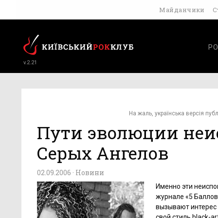
Майданчики
С
РО
v.2.21
На жаль, українська версія публ
Пути эволюции неи
Серых Ангелов
02.09.2006 ·
Новини
Именно эти неиспо
журнале «5 Баллов
вызывают интерес
свой стиль black-a