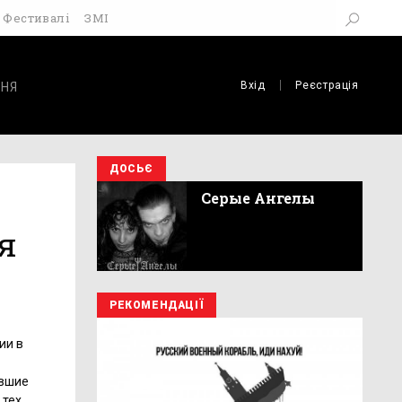
Фестивалі
ЗМІ
Вхід
Реєстрація
НЯ
ДОСЬЄ
Серые Ангелы
я
РЕКОМЕНДАЦІЇ
ии в
авшие
 тех