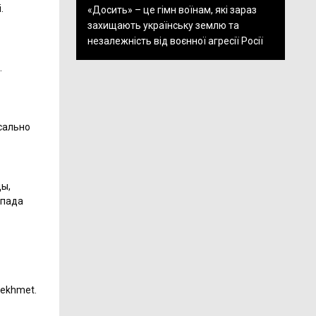
.
«Досить» – це гімн воїнам, які зараз
захищають українську землю та
незалежність від воєнної агресії Росії
.
ксально
ды,
спада
Sekhmet.