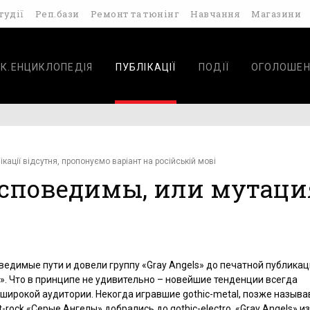
тудії
Реп.бази
Ремонт та тюнінг
Навчання
Магазини
К.ЕНЦИКЛОПЕДІЯ
ПУБЛІКАЦІЇ
ПОДІЇ
ОГОЛОШЕН
ікації відсутня, пропонуємо варіант на російській мові
споведимы, или мутаци
ведимые пути и довели группу «Gray Angels»
до печатной публикац
». Что в принципе не удивительно – новейшие тенденции всегда
 широкой аудитории. Некогда игравшие
gothic-metal, позже назыв
rt-rock «Серые Ангелы»
добрались до
gothic-electro. «Gray Angels»
из