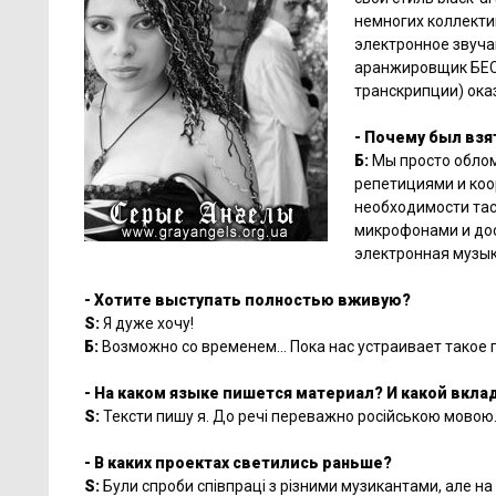
немногих коллекти
электронное звуча
аранжировщик БЕС 
транскрипции) оказ
- Почему был взя
Б:
Мы просто облом
репетициями и коо
необходимости тас
микрофонами и дос
электронная музык
- Хотите выступать полностью вживую?
S:
Я дуже хочу!
Б:
Возможно со временем… Пока нас устраивает такое п
- На каком языке пишется материал? И какой вкла
S:
Тексти пишу я. До речі переважно російською мовою. 
- В каких проектах светились раньше?
S:
Були спроби співпраці з різними музикантами, але на 