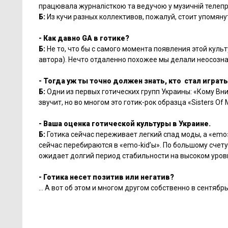
працювала журналісткою та ведучою у музичній телепро
Б:
Из кучи разных коллективов, пожалуй, стоит упомянут
- Как давно
GA в готике?
Б:
Не то, что бы с самого момента появления этой культ
автора). Нечто отдаленно похожее мы делали неосознан
- Тогда уж ты точно должен знать, кто стал играт
Б:
Одни из первых готических групп Украины
: «
Кому Вни
звучит, но во многом это готик-рок образца «Sisters Of 
- Ваша оценка готической культуры в Украине.
Б:
Готика сейчас переживает легкий спад моды, а «emo» 
сейчас перебираются в «emo-kid’ы». По большому счету
ожидает долгий период стабильности на высоком уров
- Готика несет позитив или негатив?
… А вот об этом и многом другом собственно в сентябрь