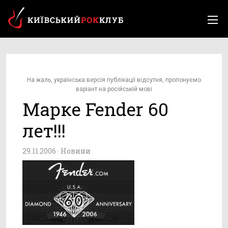
На жаль, українська версія публікації відсутня, пропонуємо
варіант на російській мові
Марке Fender 60
лет!!!
29.11.2006 ·
Новини