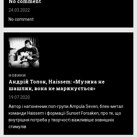
No comment
24.03.2022
No comment
НОВИНИ
Андрій Толок, Haissem: «Музика не
шашлик, вона не маринується»
19.07.2020
Автор і натхненник поп-групи Ampula Seven, блек-метал
команди Haissem і формації Sunset Forsaken, про те, що
внутрішня потреба у творчості важливіше зовнішніх
стимулів