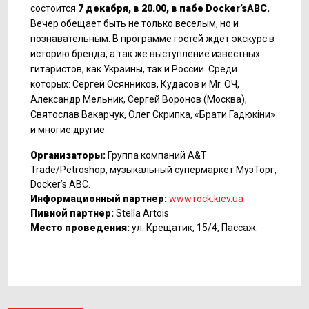
состоится
7 декабря, в 20.00, в пабе
Docker
’
s
ABC
.
Вечер обещает быть не только веселым, но и
познавательным. В программе гостей ждет экскурс в
историю бренда, а так же выступление известных
гитаристов, как Украины, так и России. Среди
которых: Сергей Осянников, Кудасов и
Mr
. ОЧ,
Александр Мельник, Сергей Воронов (Москва),
Святослав Вакарчук, Олег Скрипка, «Брати Гадю
кіни»
и многие другие.
Организаторы:
Группа компаний А&
T
Trade/Petroshop
, музыкальный супермаркет МузТорг,
Docker’s ABC.
Информационный партнер:
www.rock.kiev.ua
Пивной партнер:
Stella Artois
Место проведения:
ул. Крещатик, 15/4, Пассаж.