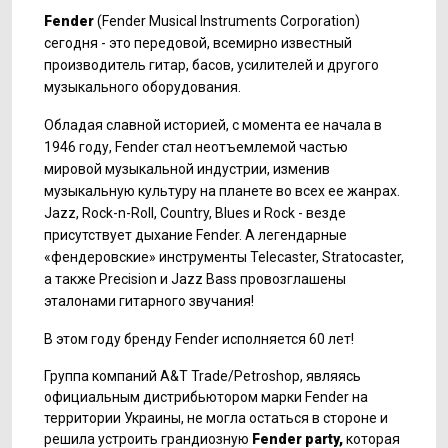
Fender
(Fender Musical Instruments Corporation)
сегодня - это передовой, всемирно известный
производитель гитар, басов, усилителей и другого
музыкального оборудования.
Обладая славной историей, с момента ее начала в
1946 году,
Fender
стал неотъемлемой частью
мировой музыкальной индустрии, изменив
музыкальную культуру на планете во всех ее жанрах.
Jazz, Rock-n-Roll, Country, Blues и Rock - везде
присутствует дыхание Fender.
А легендарные
«фендеровские» инструменты Telecaster, Stratocaster,
а также Precision и Jazz Bass провозглашены
эталонами гитарного звучания!
В этом году бренду Fender исполняется 60 лет!
Группа компаний А&T Trade/Petroshop, являясь
официальным дистрибьютором марки Fender на
территории У
краины, не могла остаться в стороне и
решила устроить грандиозную
Fender
party
,
которая