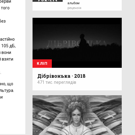
ерерви
альбом
 того
рецензія
без
настійно
 105 дБ,
и вони
й взяти
КЛІП
.
Дібрівонька · 2018
471 тис. переглядів
мно, що
льтура.
ми