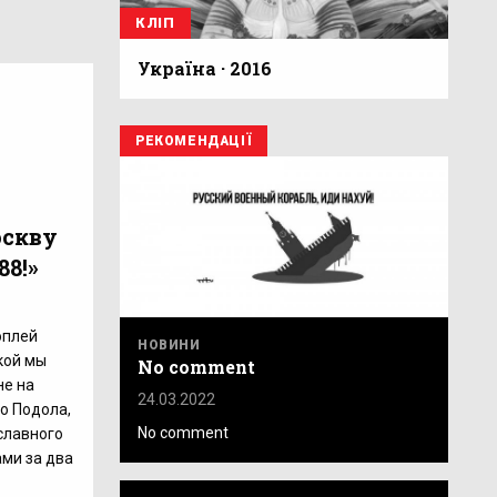
КЛІП
Україна · 2016
РЕКОМЕНДАЦІЇ
оскву
88!»
оплей
НОВИНИ
кой мы
No comment
не на
24.03.2022
го Подола,
No comment
славного
ами за два