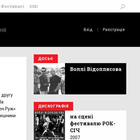
Фестивалі
ЗМІ
Вхід
Реєстрація
НЯ
ДОСЬЄ
Воплі Відоплясова
 другу
Ла
ДИСКОГРАФІЯ
лен Руж»
евешники
на сцені
фестивалю РОК-
СІЧ
2007