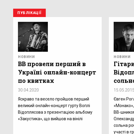
ПУБЛІКАЦІЇ
НОВИНИ
НОВИНИ
ВВ провели перший в
Гітари
Україні онлайн-концерт
Відоп
по квитках
сольн
30.04.2020
15.05.201
Яскраво та весело пройшов перший
Євген Рог
великий онлайн-концерт гурту Воплі
»Монако»,
Відоплясова з презентацією альбому
ВВ-шником
«Закустика», що вийшов на вінілі
Олександр
сольна ро
участі в г