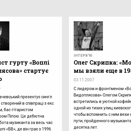
ІНТЕРВ'Ю
ст гурту «Воплі
Олег Скрипка: «М
лясова» стартує
мы взяли еще в 19
о
03.11.2007
5
С лидером и фронтменом «В
Видоплясова» Олегом Скрип
ачевський презентує сингл
встретились в уютной кофей
 створений в співпраці з екс
одной из тихих улиц киевско
, бас-гітаристом
чтобы вспомнить с ним вехи 
ом Піпою. Це дебютна
пути, пройденного музыкант
бота музиканта за весь час
десятка лет.
рупі «ВВ», де він грає з 1996