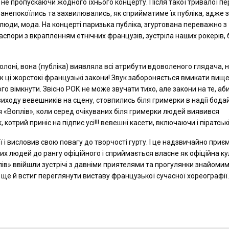
не пропускаючи жодного їхнього концерту. Після такої тривалої п
анепокоїлись та захвилювались, як сприйматиме їх публіка, адже з
, люди, мода. На концерті паризька публіка, згуртована переважно з
іаспори з вкрапленням етнічних французів, зустріла наших рокерів, 
олоні, вона (публіка) виявляла всі атрибути вдоволеного глядача, 
 ж ці жорстокі французькі закони! Звук забороняється вмикати вище
го вімкнути. Звісно РОК не може звучати тихо, але закони на те, аб
виходу вевешників на сцену, стовпились біля гримерки в надії бода
ня «Воплів», коли серед очікуваних біля гримерки людей виявився
трий приніс на підпис усі!!! вевешні касети, включаючи і піратські
ї і висловив свою повагу до творчості гурту. І це надзвичайно приє
их людей до рангу офіційного і сприймається власне як офіційна ку
лів» ввійшли зустрічі з давніми приятелями та прогулянки знайоми
ще й встиг переглянути виставу французької сучасної хореографії.