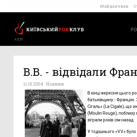
Майданчики
С
РО
v.2.21
В.В. - відвідали Фра
11.10.2004 ·
Новини
В кінці вересня цього р
батьківщину - Францію. 
Сігаль» (La Cigale), що
(Moulin Rouge), поблизу 
зіграли років сім назад.
У тодішнього «V.V.» було