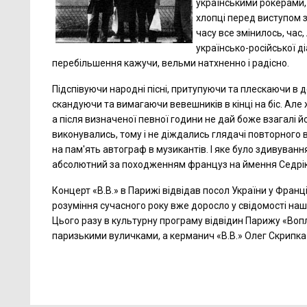
українськими рокерами, 
хлопці перед виступом з
часу все змінилось, час
українсько-російської д
перебільшення кажучи, вельми натхненно і радісно.
Підспівуючи народні пісні, притупуючи та плескаючи в д
скандуючи та вимагаючи вевешників в кінці на біс. Але
а після визначеної певної години не дай боже взагалі йо
виконувались, тому і не діждались глядачі повторного 
на пам'ять автограф в музикантів. І яке було здивуван
абсолютний за походженням француз на ймення Седрік, ко
Концерт «В.В.» в Парижі відвідав посол України у Франці
розуміння сучасного року вже доросло у свідомості наш
Цього разу в культурну програму відвідин Парижу «Воп
паризькими вуличками, а керманич «В.В.» Олег Скрипка 