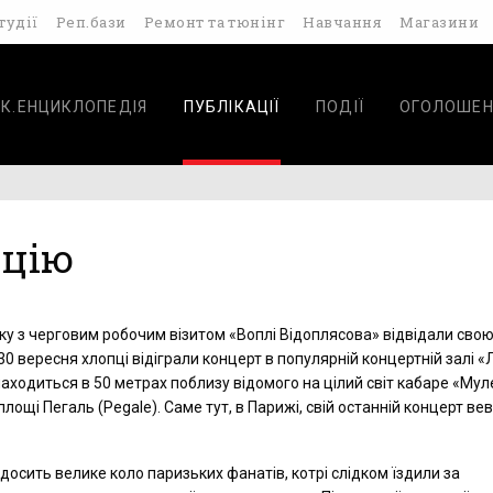
тудії
Реп.бази
Ремонт та тюнінг
Навчання
Магазини
К.ЕНЦИКЛОПЕДІЯ
ПУБЛІКАЦІЇ
ПОДІЇ
ОГОЛОШЕН
нцію
оку з черговим робочим візитом «Воплі Відоплясова» відвідали свою
30 вересня хлопці відіграли концерт в популярній концертній залі «
 знаходиться в 50 метрах поблизу відомого на цілий світ кабаре «Му
площі Пегаль (Pegale). Саме тут, в Парижі, свій останній концерт в
 досить велике коло паризьких фанатів, котрі слідком їздили за