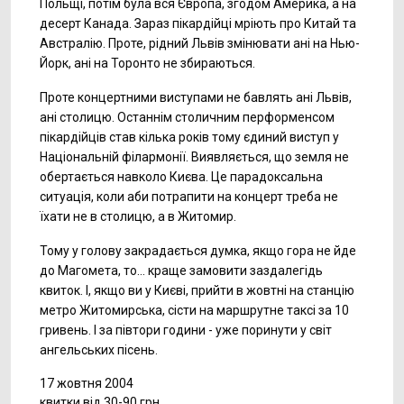
Польщі, потім була вся Європа, згодом Америка, а на
десерт Канада. Зараз пікардійці мріють про Китай та
Австралію. Проте, рідний Львів змінювати ані на Нью-
Йорк, ані на Торонто не збираються.
Проте концертними виступами не бавлять ані Львів,
ані столицю. Останнім столичним перформенсом
пікардійців став кілька років тому єдиний виступ у
Національній філармонії. Виявляється, що земля не
обертається навколо Києва. Це парадоксальна
ситуація, коли аби потрапити на концерт треба не
їхати не в столицю, а в Житомир.
Тому у голову закрадається думка, якщо гора не йде
до Магомета, то... краще замовити заздалегідь
квиток. І, якщо ви у Києві, прийти в жовтні на станцію
метро Житомирська, сісти на маршрутне таксі за 10
гривень. І за півтори години - уже поринути у світ
ангельських пісень.
17 жовтня 2004
квитки від 30-90 грн.