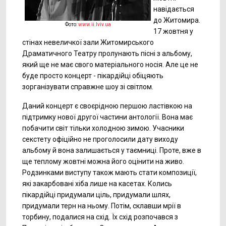
навідається
до Житомира.
Фото:
www.ii.lviv.ua
17 жовтня у
стінах невеличкої зали Житомирського
Драматичного Театру пролунають пісні з альбому,
який ще не має свого матеріального носія. Але це не
буде просто концерт - пікардійці обіцяють
зорганізувати справжне шоу зі світлом.
Даний концерт є своєрідною першою ластівкою на
підтримку нової другої частини антології. Вона має
побачити світ тільки холодною зимою. Учасники
секстету офіційно не проголосили дату виходу
альбому й вона залишається у таємниці. Проте, вже в
ще теплому жовтні можна його оцінити на живо.
Родзинками виступу також мають стати композиції,
які закарбовані хіба лише на касетах. Колись
пікардійці придумали ціль, придумали шлях,
придумали терн на ньому. Потім, склавши мрії в
торбину, подалися на схід. Їх схід розпочався з