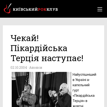
Чекай!
Пікардійcька
Терція наступає!
02.10.2004 ·
Анонси
Найуспішніший
в Україні а-
капельний
гурт
«Пікардійська
Терція» в
жовтні