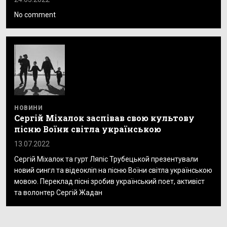
No comment
НОВИНИ
Сергій Міхалок заспівав свою культову
пісню Воїни світла українською
13.07.2022
Сергій Міхалок та гурт Ляпіс Трубецькой презентували
новий сингл та відеокліп на пісню Воїни світла українською
мовою. Переклад пісні зробив український поет, активіст
та волонтер Сергій Жадан