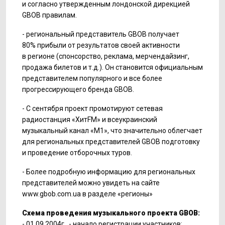
и согласно утвержденным лондонской дирекцией
GBOB правилам.
- региональный представитель GBOB получает
80% прибыли от результатов своей активности
в регионе (спонсорство, реклама, мерчендайзинг,
продажа билетов и т.д.). Он становится официальным
представителем популярного и все более
прогрессирующего бренда GBOB.
- С сентября проект промотируют сетевая
радиостанция «ХитFM» и всеукраинский
музыкальный канал «М1», что значительно облегчает
для региональных представителей GBOB подготовку
и проведение отборочных туров.
- Более подробную информацию для региональных
представителей можно увидеть на сайте
www.gbob.com.ua в разделе «регионы»
Схема проведения музыкального проекта GBOB:
- 01.09.2004г. - начало регистрации участников;