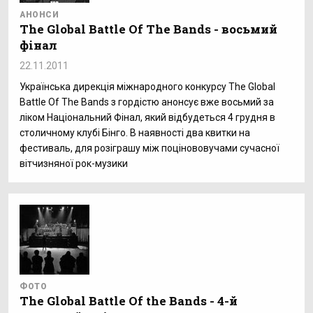
АНОНСИ
The Global Battle Of The Bands - восьмий
фінал
22.11.2011
Українська дирекція міжнародного конкурсу The Global
Battle Of The Bands з гордістю анонсує вже восьмий за
ліком Національний Фінал, який відбудеться 4 грудня в
столичному клубі Бінго. В наявності два квитки на
фестиваль, для розіграшу між поцінововучами сучасної
вітчизняної рок-музики
ФОТО
The Global Battle Of the Bands - 4-й