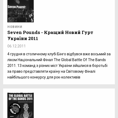
НОВИНИ
Seven Pounds - Кращий Новий Гурт
України 2011
06.12.2011
4 грудня в столичному клубі Бінго відбувся вже восьмий за
ліком Національний Фінал The Global Battle Of The Bands
2011. 13 команд з різних міст України зійшлися в боротьбі
за право представляти країну на Світовому Фіналі
найбільшого конкурсу для рок-колективів