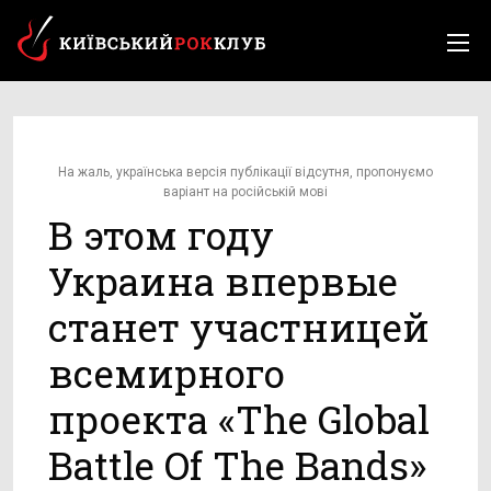
На жаль, українська версія публікації відсутня, пропонуємо
варіант на російській мові
В этом году
Украина впервые
станет участницей
всемирного
проекта «The Global
Battle Of The Bands»