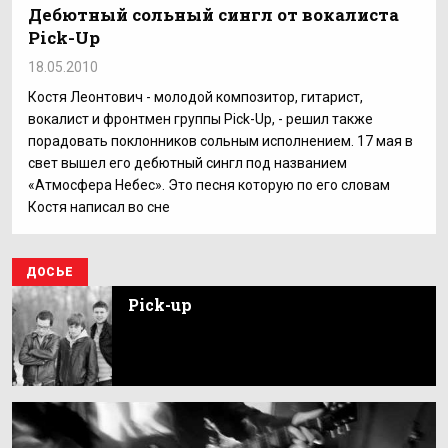
Дебютный сольный сингл от вокалиста
Pick-Up
18.05.2010
Костя Леонтович - молодой композитор, гитарист,
вокалист и фронтмен группы Pick-Up, - решил также
порадовать поклонников сольным исполнением. 17 мая в
свет вышел его дебютный сингл под названием
«Атмосфера Небес». Это песня которую по его словам
Костя написал во сне
ДОСЬЕ
Pick-up