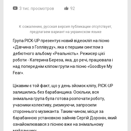
3 тис. просмотров
92
К сожалению, русская версия публикации отсутствует,
предлагаем вариант на украинском языке
Група PICK-UP презентує новий відеокліп на пісню
«Дівчина з Голлівуду», яка є першим синглом з
дебютного альбому «Реальність». Режисер цієї
роботи - Катерина Береза, яка, до речі, працювала і
над попереднім кліпом групи на пісню «Goodbye My
Fear».
Цікавим є той факт, що у день зйомок кліпу, PICK-UP
залишились без барабанщика. Оскільки, вся
знімальна група була готова розпочати роботу,
учасники колективу, ризикуючи, запросили
стороннього музиканта. Таким чином, місце за
барабанною установкою зайняв Сергій Доронін, який
ознайомлювався з піснею вже на знімальному
майданчику.