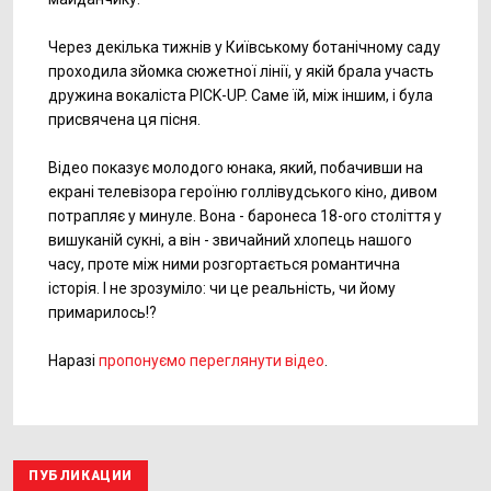
Через декілька тижнів у Київському ботанічному саду
проходила зйомка сюжетної лінії, у якій брала участь
дружина вокаліста PICK-UP. Саме їй, між іншим, і була
присвячена ця пісня.
Відео показує молодого юнака, який, побачивши на
екрані телевізора героїню голлівудського кіно, дивом
потрапляє у минуле. Вона - баронеса 18-ого століття у
вишуканій сукні, а він - звичайний хлопець нашого
часу, проте між ними розгортається романтична
історія. І не зрозуміло: чи це реальність, чи йому
примарилось!?
Наразі
пропонуємо переглянути відео
.
ПУБЛИКАЦИИ