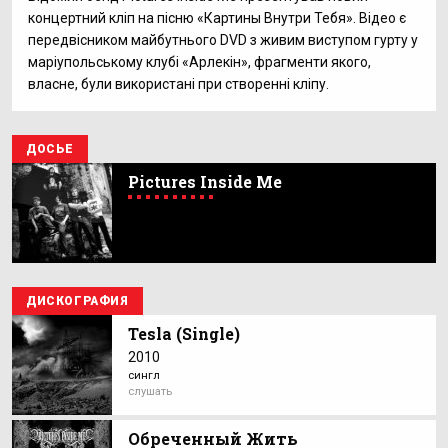
концертний кліп на пісню «Картины Внутри Тебя». Відео є
передвісником майбутнього DVD з живим виступом гурту у
маріупольському клубі «Арлекін», фрагменти якого,
власне, були використані при створенні кліпу.
ДОСЬЕ
Pictures Inside Me
ДИСКОГРАФИЯ
Tesla (Single)
2010
сингл
слушать
Обреченный Жить