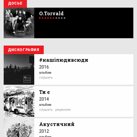
ДОСЬЕ
О.Torvald
ДИСКОГРАФИЯ
#нашілюдивсюди
2016
альбом
слушать
Ти є
2014
альбом
слушать · рецензия
Акустичний
2012
альбом