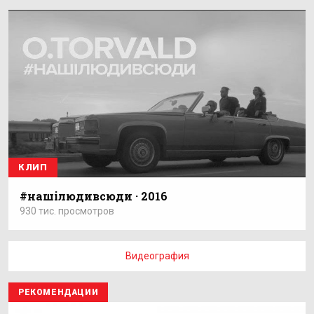
КЛИП
#нашiлюдивсюди · 2016
930 тис. просмотров
Видеография
РЕКОМЕНДАЦИИ