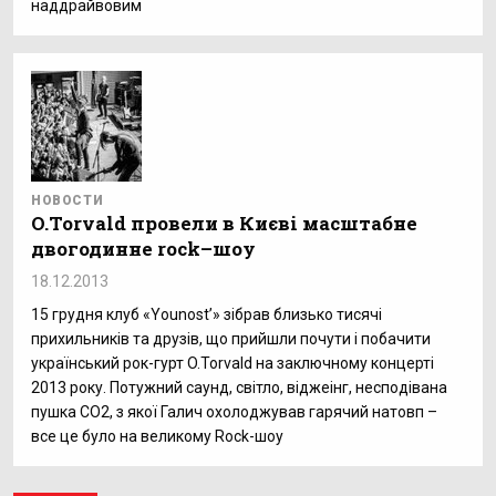
наддрайвовим
НОВОСТИ
O.Torvald провели в Києві масштабне
двогодинне rock–шоу
18.12.2013
15 грудня клуб «Younost’» зібрав близько тисячі
прихильників та друзів, що прийшли почути і побачити
український рок-гурт O.Torvald на заключному концерті
2013 року. Потужний саунд, світло, віджеінг, несподівана
пушка CO2, з якої Галич охолоджував гарячий натовп –
все це було на великому Rock-шоу