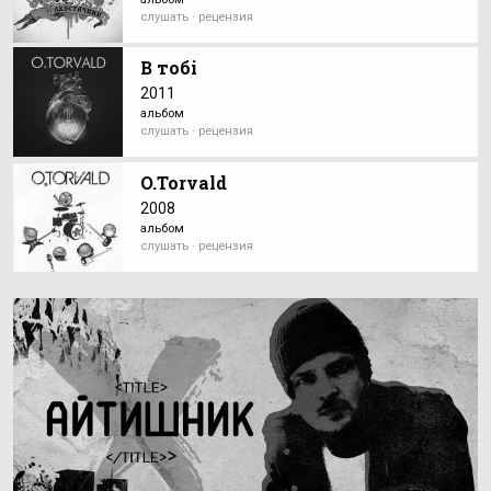
слушать · рецензия
В тобі
2011
альбом
слушать · рецензия
O.Torvald
2008
альбом
слушать · рецензия