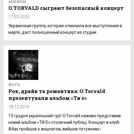
АНОНСЫ
O.TORVALD сыграют безопасный концерт
17.03.2020
Украинская группа, которая отменила все выступления в
марте, даст полноценный концерт из студии
ФОТО
Рок, драйв та романтика: O.Torvald
презентували альбом «Ти є»
18.12.2014
13 грудня український гурт O.Torvald наживо представив
новий альбом «ТИ Є» столичний публіці. Концерт в клубі
Atlas пройшов з аншлагом, вийшов потужним і