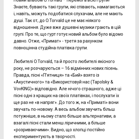
Новий альбом O.Torvald – перемога всієї групи!
Знаєте, бувають такі групи, які співають, намагаються
і, навіть, можуть подобатися слухачам, але не мають
душі. Так от, до O.Torvald це не має ніякого
відношення. Дуже вже душевні музики грають в цій
групі. Про те, що гурт готує новий альбом було відомо
давно. Отже, «Примат» - третя за рахунком
повноцінна студійна платівка групи.
Любителі O.Torvald, та й просто любителі якісного
року, не розчаруються – 16 відмінних нових пісень.
Правда, пісні «П’ятниця» та «Бий» взято із
«Акустичного» та «Використовуй нас (Tapolsky &
VovKING)» відповідно. Але нічого страшного, адже ці
пісні одні з кращих на своїх платівках, і послухати їх
ще раз не «в напряг». До того ж, на «Приматі» вони
звучать по-новому. А весь альбом звучить більш
потужніше, в ньому стало більше альтернативи, а
взагалі пісні стали менш ліричними, а більше
«розриваючими». Видно, що хлопці постійно
експериментують в творчості.