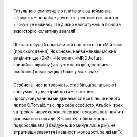
Титульною композицією платівки є однойменна
«Примат» – вона йде другою в трек-листі після інтро
«Почуй це наживо». Це дійсно найпотужніша пісня за
всю історію колективу взагалі!
Ще варто було б відзначити й наступні пісні: «Мій час»
(про сьогодення). Як основні, найважливіші можна
виділити ще «Бий», «Не вона», «MR.DJ». І ще,
звичайно, ліричну (які гурту завжди вдавалися
особливо) композицію «Лише у моїх снах».
Особиста і чесна творчість, стає більш загальною і
зрозумілою для сприйняття – з кожним
прослуховуванням ми дізнаємося все більше нового
як про O.Torvald, так і про себе особисто. Альбом, трек
за треком, чарує своєю енергією і воскрешає в пам’яті
різноманітні спогади. З часів «В тобі» команда
подорослішала (і байдуже, що минув лише рік!), не
втративши завзяття і наївності молодості, за які ми їх