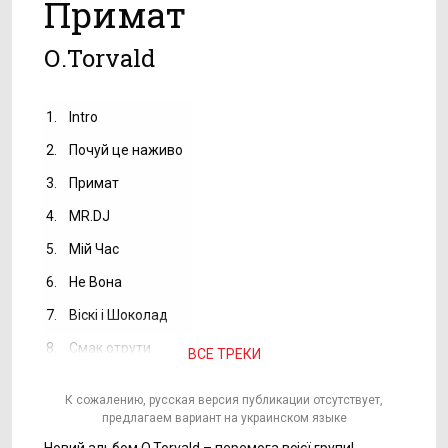
Примат
О.Torvald
1.
Intro
2.
Почуй це наживо
3.
Примат
4.
MR.DJ
5.
Мій Час
6.
Не Вона
7.
Віскі і Шоколад
8.
Смак отрути
ВСЕ ТРЕКИ
К сожалению, русская версия публикации отсутствует,
предлагаем вариант на украинском языке