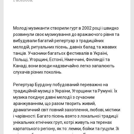
Молоді музиканти створили гурт в 2002 році і швидко
розвинули своє музикування до вражаючого рівня та
вибудували багатий репертуар з традиційних
мелодій, ритуальних пісень, давніх балад та жвавих
танців. Учасники багатьох фестивалів в Україні,
Польщі, Угорщині, Естонії, Німеччині, Фінляндії та
Канаді, вони всюди надзвичайно легко запалюють
слухачів різних поколінь.
Репертуар Бурдону побудований переважно на
традиційній музиці з України, Угорщини та Румунії. Їх
музика поєднує давні мелодії з сучасним
аранжуванням, що разом творить живий,
драматичний світ повний захоплення, любові, містики
і чарівності. Багато пісень взято з локальної традиції
унікальних етнічних груп, котрі живуть на теренах
карпатського регіону, як то: лемки, бойки та гуцули. Зі