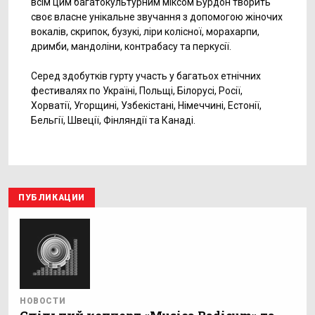
всім цим багатокультурним міксом Бурдон творить
своє власне унікальне звучання з допомогою жіночих
вокалів, скрипок, бузукі, ліри колісної, морахарпи,
дримби, мандоліни, контрабасу та перкусії.
Серед здобуткiв гурту участь у багатьох етнічних
фестивалях по Україні, Польщі, Білорусі, Росії,
Хорватії, Угорщині, Узбекістані, Німеччині, Естонії,
Бельгії, Швеції, Фінляндії та Канаді.
ПУБЛИКАЦИИ
НОВОСТИ