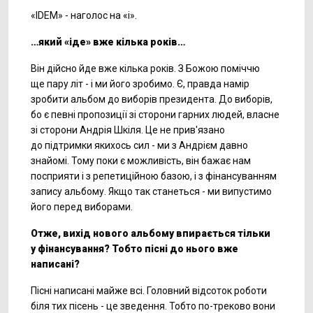
«IDEM» - наголос на «і».
…який «iде» вже кілька років…
Він дійсно йде вже кілька років. З Божою поміччю
ще пару літ - і ми його зробимо. Є, правда намір
зробити альбом до виборів президента. До виборів,
бо є певні пропозиції зі сторони гарних людей, власне
зі сторони Андрія Шкіля. Це не прив'язано
до підтримки якихось сил - ми з Андрієм давно
знайомі. Тому поки є можливість, він бажає нам
посприяти і з репетиційною базою, і з фінансуванням
запису альбому. Якщо так станеться - ми випустимо
його перед виборами.
Отже, вихід нового альбому впирається тільки
у фінансування? Тобто пісні до нього вже
написані?
Пісні написані майже всі. Головний відсоток роботи
біля тих пісень - це зведення. Тобто
по-треково
вони