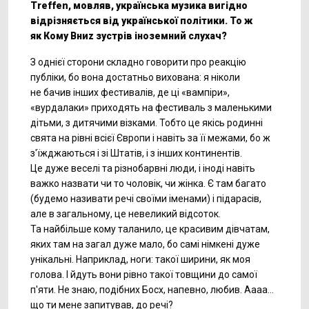
Treffen, мовляв, українська музика вигідно
відрізняється від української політики. То ж
як Кому Вниz зустрів іноземний слухач?
З однієї сторони складно говорити про реакцію
публіки, бо вона достатньо вихована: я ніколи
не бачив інших фестивалів, де ці «вампіри»,
«вурдалаки» приходять на фестиваль з маленькими
дітьми, з дитячими візками. Тобто це якісь родинні
свята на рівні всієї Європи і навіть за її межами, бо ж
з'їжджаються і зі Штатів, і з інших континентів.
Це дуже веселі та різнобарвні люди, і іноді навіть
важко назвати чи то чоловік, чи жінка. Є там багато
(будемо називати речі своїми іменами) і підарасів,
але в загальному, це невеликий відсоток.
Та найбільше кому таланило, це красивим дівчатам,
яких там на загал дуже мало, бо самі німкені дуже
унікальні. Наприклад, ноги: такої ширини, як моя
голова. І йдуть вони рівно такої товщини до самої
п'яти. Не знаю, подібних Босх, напевно, любив. Аааа…
що ти мене запитував, до речі?