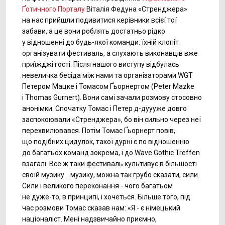
Ґотичного Порталу
Віталія Федуна «Стренджера»
на нас прийшли подивитися керівники всієї тої
забави, а це вони роблять достатньо рідко
у відношенні до будь-якої команди: їхній клопіт
організувати фестиваль, а слухають виконавців вже
приїжджі гості. Після нашого виступу відбулась
невеличка бесіда між нами та організаторами WGT
Петером Мацке і Томасом Ґьорнертом (Peter Mazke
і Thomas Gurnert). Вони самі зачали розмову стосовно
анонімки. Спочатку Томас і Петер
д-дуууже
довго
заспокоювали «Стренджера», бо він сильно через неї
перехвилювався. Потім Томас Ґьорнерт повів,
що подібних цидулок, такої дурні є по відношенню
до багатьох команд зокрема, і до Wave Gothic Treffen
взагалі. Все ж таки фестиваль культивує в більшості
своїй музику… музику, можна так грубо сказати, сили.
Сили і великого переконання - чого багатьом
не
дуже-то,
в принципі, і хочеться. Більше того, під
час розмови Томас сказав нам: «Я - є німецький
націоналіст. Мені надзвичайно приємно,