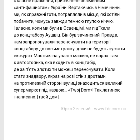
є класне враження, присвячене безіменним
«антифашистам» України. Вертаючись з Німеччини,
ми, як справжні ґоти, потрапляли в місця, які хотіли
побачити, чомусь завжди темною глупою ніччю.
І власне, коли ми були в Освєнцімі, ми під'їхали
до концтабору Аушвіц. Він був зачинений. Правда,
нам запропонували переночувати на території
концтабору до восьмої ранку, доки не будуть пускати
екскурсії. Мається на увазі в машині, не нарах: там
є автостоянка, яка входить в концтабір,
де за п'ять злотих ти можеш переночувати. Коли
стати знадвору, якраз на розі стін з дротами,
на протилежній стороні вулиці знаходиться великий
супермаркет під назвою… «Twoj Dom»! Так латиною
і написано: [твой дом].
Юрко Зелений -
www.fdr.com.ua