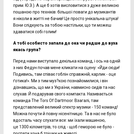
прим. Ю.З.). А ще б хотів висловитися з дуже великою
пошаною про техніків: більшої поваги до музикантів
я ніколи в житті не бачив! Це просто унікальна штука!
Вони слідкують за тобою настільки, що ти можеш
здаватися собі голим!
А тобі особисто запала до ока чи радше до вуха
якась група?
Перед нами виступало декілька команд, і ось на одній
з них Федун почав мене кликати на сцену: «Йди сюди!
Подивись, там співає гоблін справжній, карлик - оце
ґотика!». Ми з тим муз?кою познайомилися, і він
дізнавшись, що ми з України, навмисно сидів та нас
слухав. Й подарував свого компакта. Називається
команда The Tors Of Dartmoor. Взагалі, там
представлений великий спектр музики - 150 команд!
Можна почути й повну нісенітницю. Та в нас не було
вдосталь часу слухати все: ми їхали машиною,
це 1300 кілометрів, то слід - щоб геморою не було -
поспати хоча б трішки на животі.