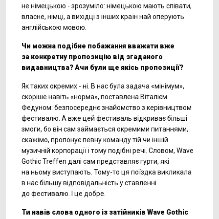
не німецькою - зрозуміло: німецькою мають співати,
власне, німці, а вихідці з інших країн най оперують
англійською мовою.
Чи можна подібне побажання вважати вже
за конкретну пропозицію від згаданого
видавництва? Ачи були ще якісь пропозиції?
Як таких окремих - ні. В нас була задача «мінімум»,
скоріше навіть «норма», поставлена Віталієм
Федуном: безпосереднє знайомство з керівництвом
фестивалю. А вже цей фестиваль відкриває більші
змоги, бо він сам займається окремими питаннями,
скажімо, пропонує певну команду тій чи іншій
музичній корпорації і тому подібні речі. Словом, Wave
Gothic Treffen далі сам представляє гурти, які
на ньому виступають.
Тому-то
ця поїздка викликала
в нас більшу відповідальність у ставленні
до фестивалю. І це добре.
Ти навів слова одного із затійників Wave Gothic