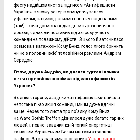
фесту надійшов лист за підписом «Антифашисти
України», в якому рокерів звинувачувалося
у фашизмі, нацизмі, расизмі і навіть у націоналізмі
(так!). І хоча допис наводив досить розпливчасті
докази, однак він поставив під загрозу участь
команди на поважному дійстві. З цього й заточилася
розмова з ватажком Кому Вниz, голос якого бринить
чи не в половині всієї телевізійної реклами, Андрієм
Середою.
Отож, друже Андрію, як далася гуртові взнаки
се ся горезвісна анонімка від «антифашистів
України»?
З однієї сторони, завдяки «антифашистам» вийшла
непогана
пі-ар
акція команді, і ми їм дуже вдячні
за це. Через того листа про поїздку Кому Вниz
на Wave Gothic Treffen дізналося дуже багато гарних
людей, і, певно, завдяки їхній теплій енергетиці
та нашим Українським Богам ми таки втрапили
на фест. За стараннями провідника
Українського