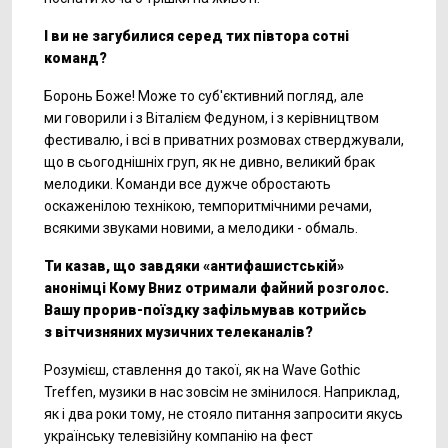
І ви не загубилися серед тих півтора сотні
команд?
Боронь Боже! Може то суб'єктивний погляд, але
ми говорили і з Віталієм Федуном, і з керівництвом
фестивалю, і всі в приватних розмовах стверджували,
що в сьогоднішніх груп, як не дивно, великий брак
мелодики. Команди все дужче обростають
оскаженілою технікою, темпоритмічними речами,
всякими звуками новими, а мелодики - обмаль.
Ти казав, що завдяки «антифашистській»
анонімці Кому Вниz отримали файний розголос.
Вашу прорив-поїздку зафільмував котрийсь
з вітчизняних музичних телеканалів?
Розумієш, ставлення до такої, як на Wave Gothic
Treffen, музики в нас зовсім не змінилося. Наприклад,
як і два роки тому, не стояло питання запросити якусь
українську телевізійну компанію на фест