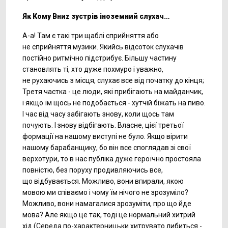
Як Кому Вниz зустрів іноземний слухач…
А-а!
Там є такі три щаблі сприйняття або
не сприйняття музики. Якийсь відсоток слухачів
постійно ритмічно підстрибує. Більшу частину
становлять ті, хто дуже похмуро і уважно,
не рухаючись з місця, слухає все від початку до кінця;
Третя частка - це люди, які прибігають на майданчик,
і якщо їм щось не подобається - хутчій біжать на пиво.
І час від часу забігають знову, коли щось там
почують. І знову відбігають. Власне, цієї третьої
формації на нашому виступі не було. Якщо вірити
нашому барабанщику, бо він все споглядав зі свої
верхотури, то в нас публіка дуже героїчно простояла
повністю, без поруху продивляючись все,
що відбувається. Можливо, вони впирали, якою
мовою ми співаємо і чому їм нічого не зрозуміло?
Можливо, вони намагалися зрозуміти, про що йде
мова? Але якщо це так, тоді це нормальний хитрий
хід (Середа
по-характерницьки
хитрувато либиться -