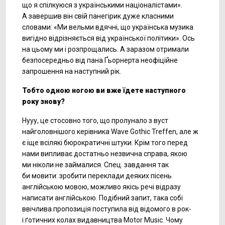
що я спілкуюся з українськими націоналістами».
А завершив він свій панегірик дуже класними
словами: «Ми вельми вдячні, що українська музика
вигідно відрізняється від української політики». Ось
на цьому ми і розпрощались. А заразом отримали
безпосередньо від пана Ґьорнерта неофіційне
запрошення на наступний рік.
Тобто одною ногою ви вже їдете наступного
року знову?
Нууу, це стосовно того, що пролунало з вуст
найголовнішого керівника Wave Gothic Treffen, але ж
є іще всілякі бюрократичні штуки. Крім того перед
нами випливає достатньо незвична справа, якою
ми ніколи не займалися. Спец. завдання так
би мовити: зробити переклади деяких пісень
англійською мовою, можливо якісь речі відразу
написати англійською. Подібний запит, така собі
ввічлива пропозиція поступила від відомого в
рок-
і ґотичних колах видавництва Motor Music. Чому