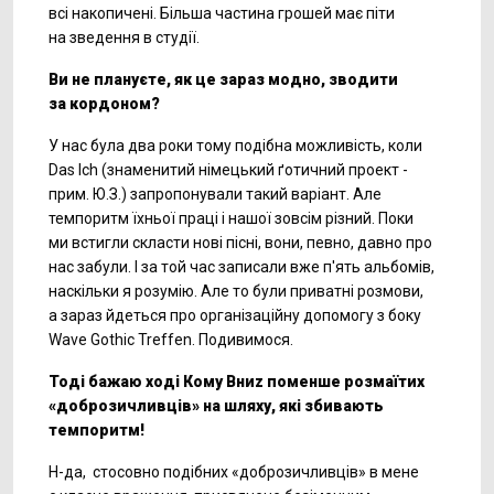
всі накопичені. Більша частина грошей має піти
на зведення в студії.
Ви не плануєте, як це зараз модно, зводити
за кордоном?
У нас була два роки тому подібна можливість, коли
Das Ich (знаменитий німецький ґотичний проект -
прим. Ю.З.) запропонували такий варіант. Але
темпоритм їхньої праці і нашої зовсім різний. Поки
ми встигли скласти нові пісні, вони, певно, давно про
нас забули. І за той час записали вже п'ять альбомів,
наскільки я розумію. Але то були приватні розмови,
а зараз йдеться про організаційну допомогу з боку
Wave Gothic Treffen. Подивимося.
Тоді бажаю ході Кому Вниz поменше розмаїтих
«доброзичливців» на шляху, які збивають
темпоритм!
Н-да,
стосовно подібних «доброзичливців» в мене