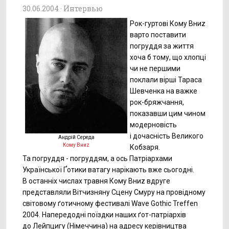
30.06.2004 ·
Интервью
Рок-гуртові
Кому Вниz
варто поставити
погруддя за життя
хоча б тому, що хлопці
чи не першими
поклали вірші Тараса
Шевченка на важке
рок-бряжчання,
показавши цим чином
модерновість
і дочасність Великого
Андрій Середа
Кому Вниz
Кобзаря.
Та погруддя - погруддям, а ось Патріархами
Української Ґотики ватагу нарікають вже сьогодні.
В останніх числах травня Кому Вниz вдруге
представляли Вітчизняну Сцену Смуру на провідному
світовому ґотичному фестивалі Wave Gothic Treffen
2004. Напередодні поїздки наших
ґот-патріархів
до Лейпцигу (Німеччина) на адресу керівництва