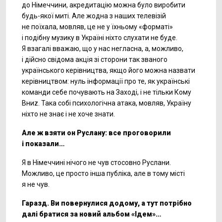
до Німеччини, акредитацію можна було виробити
будь-якої миті. Але жодна з наших телевізій
не поїхала, мовляв, це не у їхньому «форматі»
і подібну музику в Україні ніхто слухати не буде.
Я взагалі вважаю, що у нас негласна, а, можливо,
і дійсно свідома акція зі сторони так званого
українського керівництва, якщо його можна назвати
керівництвом: нуль інформації про те, як українські
команди себе почувають на Заході, і не тільки Кому
Вниz. Така собі психологічна атака, мовляв, Україну
ніхто не знає і не хоче знати.
Але ж взяти он Руслану: все проговорили
і показали…
Я в Німеччині нічого не чув стосовно Руслани.
Можливо, це просто інша публіка, але в тому місті
я не чув.
Гаразд. Ви повернулися додому, а тут потрібно
далі братися за новий альбом «Ідeм»…