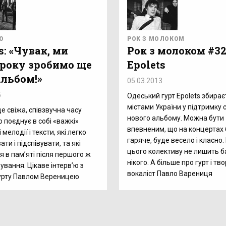
Ю
РОК З МОЛОКОМ
s: «Чувак, ми
Рок з молоком #32
 року зробимо ще
Epolets
альбом!»
05.03.2013
5
Одеський гурт Epolets збирає
містами України у підтримку 
це свіжа, співзвучна часу
нового альбому. Можна бути
 поєднує в собі «важкі»
впевненим, що на концертах
 мелодії і тексти, які легко
гаряче, буде весело і класно
ти і підспівувати, та які
цього колективу не лишить 
 в пам’яті після першого ж
нікого. А більше про гурт і тв
ування. Цікаве інтерв’ю з
вокаліст Павло Варениця
урту Павлом Вереницею