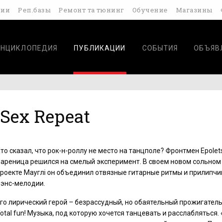
дии
Реп.базы
Ремонт та тюнинг
Обучение
Магазины
ЭНЦИКЛОПЕДИЯ
ПУБЛИКАЦИИ
СОБЫТИЯ
ОБЪЯВ
 Sex Repeat
то сказал, что рок-н-роллу не место на танцполе? Фронтмен Epole
ареница решился на смелый эксперимент. В своем новом сольном
роекте Мауглi он объединил отвязные гитарные ритмы и прилипч
энс-мелодии.
го лирический герой – безрассудный, но обаятельный прожигатель
otal fun! Музыка, под которую хочется танцевать и расслабляться.