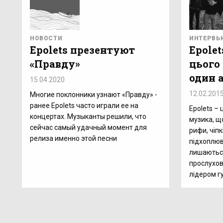
НОВОСТИ
ИНТЕРВЬ
Epolets презентуют
Epolet
«Правду»
цього
один 
15.04.2020
12.02.201
Многие поклонники узнают «Правду» -
ранее Epolets часто играли ее на
Epolets – 
концертах. Музыканты решили, что
музика, що
сейчас самый удачный момент для
рифи, чіпкі
релиза именно этой песни
підхоплюва
лишаються
прослухов
лідером г