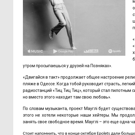
м
о
с
ш
п
«
«
х
б
утром просыпаешься у друзей на Позняках».
«Двигайся в такт» продолжает общее настроение рели
пляже в Одессе. Когда тобой руководит страсть, легк
радиостанций «Тиц Тиц Тиц», который стал пилотным си
но вместо этого находит там свою любовь».
По словам музыканта, проект Мауглi будет существоват
этого не хотели некоторые наши хейтеры. Мы продол
занять свое свободное время. Мауглi – это еще одна ча
Стоит напомнить, что в конце октября
Epolets
дали большо