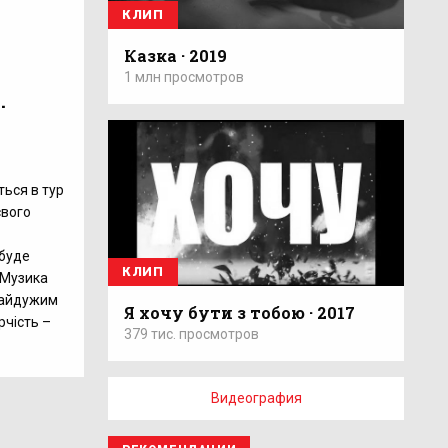
КЛИП
Казка · 2019
1 млн просмотров
.
ться в тур
свого
 буде
КЛИП
. Музика
байдужим
Я хочу бути з тобою · 2017
орчість –
379 тис. просмотров
Видеография