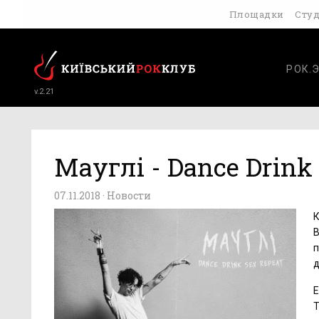
Площадки
Сту
РОК.
v.2.21
Мауглi - Dance Drink
07.11.2018 ·
Новости
К
В
п
д
Е
T