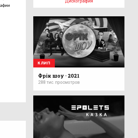
Дискография
рафии
КЛИП
Фрік шоу · 2021
288 тис. просмотров