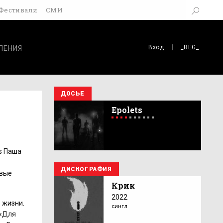
Фестивали
СМИ
Вход
_REG_
ЛЕНИЯ
ДОСЬЕ
Epolets
ts Паша
ДИСКОГРАФИЯ
ивые
Крик
2022
 жизни.
сингл
 «Для