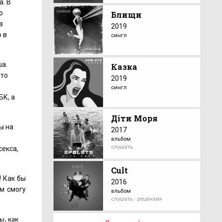
а. В
о
Блищи
в
2019
о в
сингл
ша.
Казка
-то
2019
сингл
БК, а
Діти Моря
ы на
2017
альбом
слушать
секса,
Cult
! Как бы
2016
м смогу
альбом
слушать · рецензия
ы, как