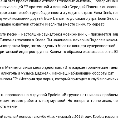
еня этот проект словно отпуск от тяжелых мыслей», – говорит Паш
ткрывающей ЕР протестной и мощной «Середнiй Палець» он словн
тряхивает с себя груз обыденности и уходит в отрыв. Если Drink, то 
умной компании друзей. Если Dance, то до самого утра. Если Sex, т
орыве животной страсти. И если ты вместе с ним, то Repeat!
Эти песни – настоящие саундтреки моей жизни!», – признается Па
Типичная тусовка в Киеве. Ты начинаешь вечер на Подоле в каком
ипстерском баре, потом едешь в Atlas на концерт суперизвестной
ританской инди-рок группы. Каким-то образом оказываешься на Ю
за. Меняется лишь место действия. «Это жаркие тропические танц
ий алкоголь и музыка диджея». Наконец, набирающий обороты хит
нглом ЕР: «История про парня, который приходит в клуб в поисках 
ь параллельно с группой Epolets. «В группе нет никаких проблем
жаем вместе работать над музыкой. Но теперь я точно знаю, че
сть меня».
й сольный концерт в клубе
Atlas
–
первый в 2018 году.
Epolets
известн