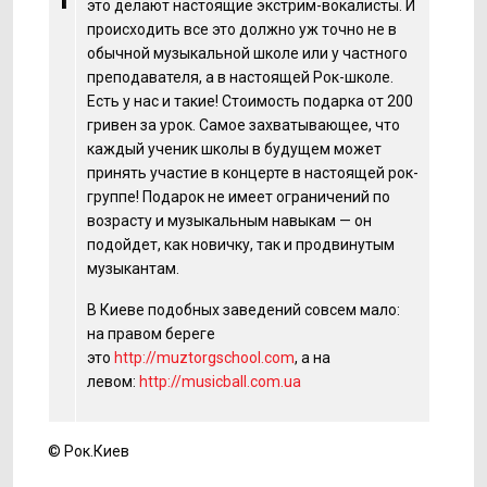
это делают настоящие экстрим-вокалисты. И
происходить все это должно уж точно не в
обычной музыкальной школе или у частного
преподавателя, а в настоящей Рок-школе.
Есть у нас и такие! Стоимость подарка от 200
гривен за урок. Самое захватывающее, что
каждый ученик школы в будущем может
принять участие в концерте в настоящей рок-
группе! Подарок не имеет ограничений по
возрасту и музыкальным навыкам — он
подойдет, как новичку, так и продвинутым
музыкантам.
В Киеве подобных заведений совсем мало:
на правом береге
это
http://muztorgschool.com
, а на
левом:
http://musicball.com.ua
© Рок.Киев