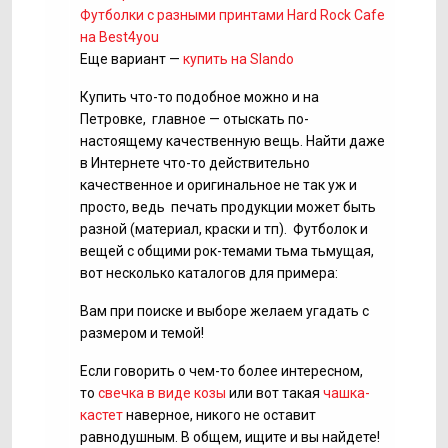
Футболки с разными принтами Hard Rock Cafe
на Best4you
Еще вариант —
купить на Slando
Купить что-то подобное можно и на
Петровке, главное — отыскать по-
настоящему качественную вещь. Найти даже
в Интернете что-то действительно
качественное и оригинальное не так уж и
просто, ведь печать продукции может быть
разной (материал, краски и тп). Футболок и
вещей с общими рок-темами тьма тьмущая,
вот несколько каталогов для примера:
Вам при поиске и выборе желаем угадать с
размером и темой!
Если говорить о чем-то более интересном,
то
свечка в виде козы
или вот такая
чашка-
кастет
наверное, никого не оставит
равнодушным. В общем, ищите и вы найдете!