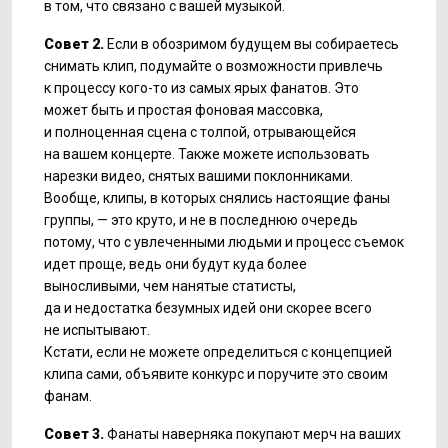
в том, что связано с вашей музыкой.
Совет 2.
Если в обозримом будущем вы собираетесь
снимать клип, подумайте о возможности привлечь
к процессу кого-то из самых ярых фанатов. Это
может быть и простая фоновая массовка,
и полноценная сцена с толпой, отрывающейся
на вашем концерте. Также можете использовать
нарезки видео, снятых вашими поклонниками.
Вообще, клипы, в которых снялись настоящие фаны
группы, — это круто, и не в последнюю очередь
потому, что с увлеченными людьми и процесс съемок
идет проще, ведь они будут куда более
выносливыми, чем нанятые статисты,
да и недостатка безумных идей они скорее всего
не испытывают.
Кстати, если не можете определиться с концепцией
клипа сами, объявите конкурс и поручите это своим
фанам.
Совет 3.
Фанаты наверняка покупают мерч на ваших