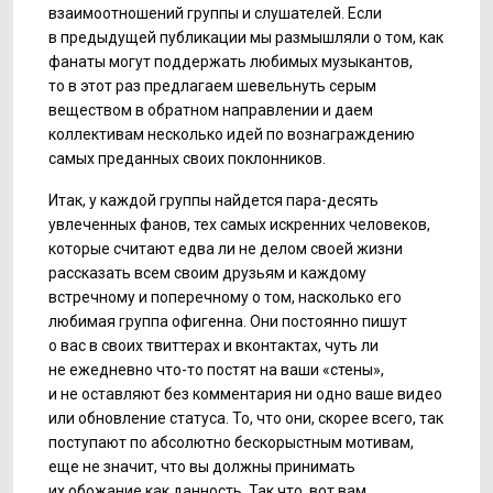
взаимоотношений группы и слушателей. Если
в предыдущей публикации мы размышляли о том, как
фанаты могут поддержать любимых музыкантов,
то в этот раз предлагаем шевельнуть серым
веществом в обратном направлении и даем
коллективам несколько идей по вознаграждению
самых преданных своих поклонников.
Итак, у каждой группы найдется пара-десять
увлеченных фанов, тех самых искренних человеков,
которые считают едва ли не делом своей жизни
рассказать всем своим друзьям и каждому
встречному и поперечному о том, насколько его
любимая группа офигенна. Они постоянно пишут
о вас в своих твиттерах и вконтактах, чуть ли
не ежедневно что-то постят на ваши «стены»,
и не оставляют без комментария ни одно ваше видео
или обновление статуса. То, что они, скорее всего, так
поступают по абсолютно бескорыстным мотивам,
еще не значит, что вы должны принимать
их обожание как данность. Так что, вот вам