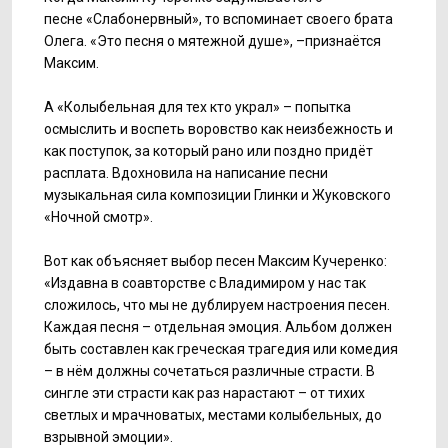
песне «Слабонервный», то вспоминает своего брата
Олега. «Это песня о мятежной душе», –признаётся
Максим.
А «Колыбельная для тех кто украл» – попытка
осмыслить и воспеть воровство как неизбежность и
как поступок, за который рано или поздно придёт
расплата. Вдохновила на написание песни
музыкальная сила композиции Глинки и Жуковского
«Ночной смотр».
Вот как объясняет выбор песен Максим Кучеренко:
«Издавна в соавторстве с Владимиром у нас так
сложилось, что мы не дублируем настроения песен.
Каждая песня – отдельная эмоция. Альбом должен
быть составлен как греческая трагедия или комедия
– в нём должны сочетаться различные страсти. В
сингле эти страсти как раз нарастают – от тихих
светлых и мрачноватых, местами колыбельных, до
взрывной эмоции».