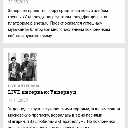
23.05.2013
Завершён проект по сбору средств на новый альбом
группы «Ундервуд» посредством краудфандинга на
платформе planeta.ru. Проект оказался успешным –
музыканты благодаря многочисленным поклонникам
собрали нужную сумму
LIVE.ИНТЕРВЬЮ
LIVE.интервью: Ундервуд
14.11.2007
Ундервуд – группа с украинскими корнями, ныне имеющая
московскую прописку, ворвалась в эфир песнями
«Гагарин, я Вас любила» и «Парабеллум». Но поклонники
знают, что это далеко не все песни группы.