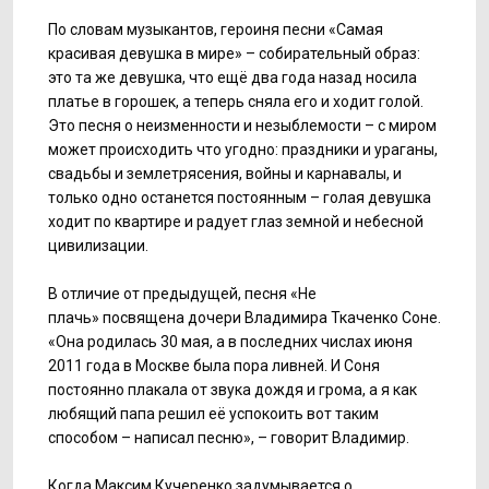
По словам музыкантов, героиня песни «Самая
красивая девушка в мире» – собирательный образ:
это та же девушка, что ещё два года назад носила
платье в горошек, а теперь сняла его и ходит голой.
Это песня о неизменности и незыблемости – с миром
может происходить что угодно: праздники и ураганы,
свадьбы и землетрясения, войны и карнавалы, и
только одно останется постоянным – голая девушка
ходит по квартире и радует глаз земной и небесной
цивилизации.
В отличие от предыдущей, песня «Не
плачь» посвящена дочери Владимира Ткаченко Соне.
«Она родилась 30 мая, а в последних числах июня
2011 года в Москве была пора ливней. И Соня
постоянно плакала от звука дождя и грома, а я как
любящий папа решил её успокоить вот таким
способом – написал песню», – говорит Владимир.
Когда Максим Кучеренко задумывается о