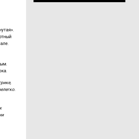
нутая».
ертный
але.
.
ным.
ока.
рике,
нелегко.
х
ии