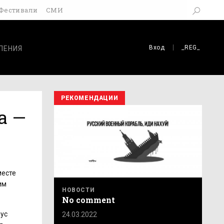
Фестивали
СМИ
Вход
_REG_
ЛЕНИЯ
РЕКОМЕНДАЦИИ
а —
месте
им
НОВОСТИ
No comment
лус
24.03.2022