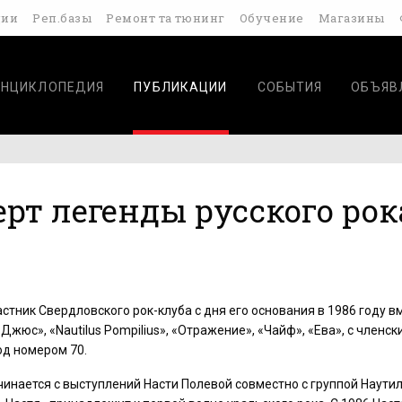
дии
Реп.базы
Ремонт та тюнинг
Обучение
Магазины
ЭНЦИКЛОПЕДИЯ
ПУБЛИКАЦИИ
СОБЫТИЯ
ОБЪЯВ
рт легенды русского рок
стник Свердловского рок-клуба с дня его основания в 1986 году в
Джюс», «Nautilus Pompilius», «Отражение», «Чайф», «Ева», с членск
д номером 70.
чинается с выступлений Насти Полевой совместно с группой Наути