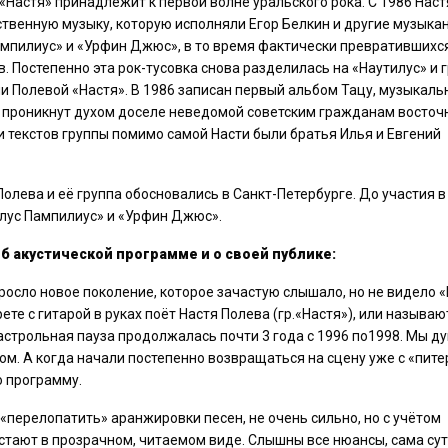
«Настя» принадлежит к первой волне уральского рока. C 1986 Наст
ственную музыку, которую исполняли Егор Белкин и другие музыка
омпилиус» и «Урфин Джюс», в то время фактически превратившихс
. Постепенно эта рок-тусовка снова разделилась на «Наутилус» и г
и Полевой «Настя». В 1986 записан первый альбом Тацу, музыкал
 проникнут духом доселе неведомой советским гражданам восточ
и текстов группы помимо самой Насти были братья Илья и Евгений
Полева и её группа обосновались в Санкт-Петербурге. До участия в
илус Пампилиус» и «Урфин Джюс».
 об акустической программе и о своей публике:
ыросло новое поколение, которое зачастую слышало, но не видело 
те с гитарой в руках поёт Настя Полева (гр.«Настя»), или называю
Гастрольная пауза продолжалась почти 3 года с 1996 по1998. Мы д
м. А когда начали постепенно возвращаться на сцену уже с «пит
ю программу.
«перелопатить» аранжировки песен, не очень сильно, но с учётом
стают в прозрачном, читаемом виде. Слышны все нюансы, сама су