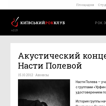
Площадки
Сту
РОК.
v.2.21
Акустический конце
Насти Полевой
15.10.2012 ·
Анонсы
Настя Полева — уча
с группами «Урфин 
удостоверением по
История группы на