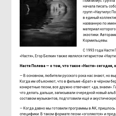
Помпилиус. Группа 
начала писать соб
групп «Наутилус П
в единый коллектив
названную по имен
материал которого
экзотики. Авторам
Кормильцевы.
С 1993 года Настя 
«Настя», Егор Белкин также являлся гитаристом «Наут
Настя Полева — о том, что такое «Настя» сегодня,
— В основном, любители русского рока нас знают, но в
Когда им объясняют, что в фильме «Брат» в чёрном бере
конкретные песни, все дружно отвечают: «да, знаем». 
что делать дальше, записывали очередной новый альбо
составом музыкантов, подготовили ещё и акустическу
— Когда давно мы готовили программы в АК, пришлось 
специфики. В таком формате песни «оголяются» и пред