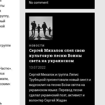
я
No comment
нты
я
руппу,
ьный
ной
 группе
НОВОСТИ
Сергей Михалок спел свою
культовую песню Воины
света на украинском
13.07.2022
«Настю».
тся
Сергей Михалок и группа Ляпис
умали,
Трубецкой презентовали новый сингл и
ерским»
видеоклип на песню Воїни світла на
украинском языке. Перевод песни
сделал украинский поэт, активист и
волонтер Сергей Жадан
ть