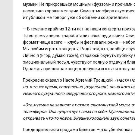
музыки. Не прикроешься мощным «фуззом» и прочими с
насколько хороши мелодии. Сама атмосфера акустичес
и публикой. Не говоря уже об общении со зрителями.
— В течение крайних
12-ти
лет на наши концерты приход
То есть, мы заново «наработали» свою аудиторию. Сей
формат чаще всего — клубы и фестивали, реже — неболь
Мы любим играть концерты. Рады тем, кто, вообще случ
Лично я (Егор, думаю тоже), стараюсь окунуть публику 
эмоциональный посыл, чувствуют полную отдачу и бла
Однажды пришли на концерт девушки «готы» и отслушав
Прекрасно сказал о Насте Артемий Троицкий:
«Настя По
но, в то же время, совершенно „отдельная“, ни на кого 
Немного сумрачного свердловского рока, немного витие
«Эта музыка не зависит от стиля, сиюминутной моды, о
телеэфиров. Она существует сама по себе. Музыкальн
открывать что-то новое. Внешне холодный звук сочет
Предварительная продажа билетов — в клубе «Бочка»