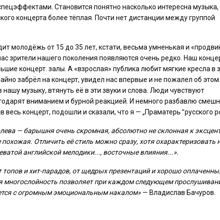
пецэффектами. Становится понятно насколько интересна музыка,
кого концерта более тёплая. Почти нет дистанции между группой
ит молодёжь от 15 до 35 лет, кстати, весьма умненькая и «продви
час зрители нашего поколения появляются очень редко. Наш конц
шие концерт. залы. А «взрослая» публика любит мягкие кресла в з
айно забрёл на концерт, увидел нас впервые и не пожалел об этом
в нашу музыку, втянуть её в эти звуки и слова. Люди чувствуют
годарят вниманием и бурной реакцией. И немного разбавлю смеш
 весь концерт, подошли и сказали, что я —
„
Праматерь
“
русского р
лева — барышня очень скромная, абсолютно не склонная к эксцент
не похожая. Отличить её стиль можно сразу, хотя охарактеризовать 
ватой английской мелодики..., восточные влияния...».
т топов и хит-парадов, от щедрых презентаций и хорошо оплаченны
ая многослойность позволяет при каждом следующем прослушиван
ается с огромным эмоциональным накалом»
— Владислав Бачуров.