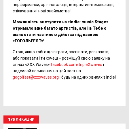
перформанси, арт-інсталяції, інтерактивні експозиції,
спілкування і нові знайомства!
Можливість виступити на «
indie
-
music
Stage
»
отримало вже багато артистів, але і в Тебе є
шанс стати частиною дійства під назвою
«ГОГОЛЬFEST»!
Отож, якщо тобі є що зіграти, заспівати, розказати,
або показати і ти хочеш − розміщуй свою заявку на
стінах «XXX Waves»
facebook.com/tripleXwaves
і
надсилай посилання на цей пост на
gogolfest@xxxwaves.org
і будь на одних хвилях з іndie!
ПУБЛИКАЦИИ