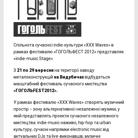
Спільнота сучасної indie-культури «XXX Waves» в
рамках фестивалю «ГОГОЛЬФЕСТ 2012» представляє
«indie-music Stage».
З
21 по 29 вересня
на території заводу
металоконструкцій
на Видубичах
відбудеться
масштабний фестиваль сучасного мистецтва
«ГОГОЛЬFEST2012»
.
У рамках фестивалю «ХХХ Waves» створять музичний
простір − зону альтернативної незалежної музики, у
якій представлять проекти сучасного незалежного
мистецтва: indie-music наживо, hip-hop та urban
культуру, сучасні напрямки electronic music від
актуальних DJs та live-виконавців, музичні