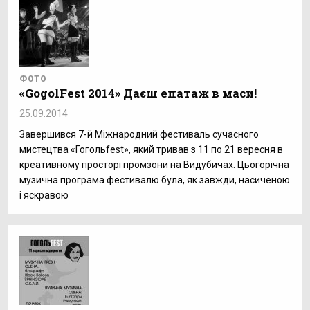
ФОТО
«GogolFest 2014» Даєш епатаж в маси!
25.09.2014
Завершився 7-й Міжнародний фестиваль сучасного
мистецтва «Гогольfest», який тривав з 11 по 21 вересня в
креативному просторі промзони на Видубичах. Цьогорічна
музична програма фестивалю була, як завжди, насиченою
і яскравою