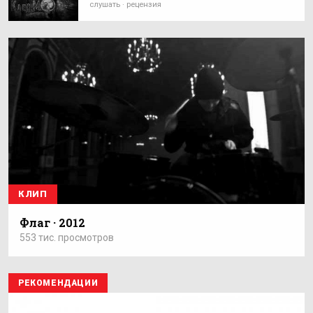
слушать · рецензия
КЛИП
Флаг · 2012
553 тис. просмотров
РЕКОМЕНДАЦИИ