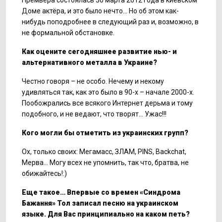
Премьера состоялась 30 марта 2012 года в киевском
Доме актёра, и это было нечто... Но об этом как-
нибудь поподробнее в следующий раз и, возможно, в
не формальной обстановке.
Как оцените сегодняшнее развитие нью- и
альтернативного металла в Украине?
Честно говоря – не особо. Нечему и некому
удивляться так, как это было в 90-х – начале 2000-х.
Пообожрались все всякого Интернет дерьма и тому
подобного, и не ведают, что творят… Ужас!!!
Кого могли бы отметить из украинских групп?
Ох, только своих: Мегамасс, ЗЛАМ, PINS, Backchat,
Мерва… Могу всех не упомнить, так что, братва, не
обижайтесь!:)
Еще такое… Впервые со времен «Синдрома
Бажання» Тол записал песню на украинском
языке. Для Вас принципиально на каком петь?