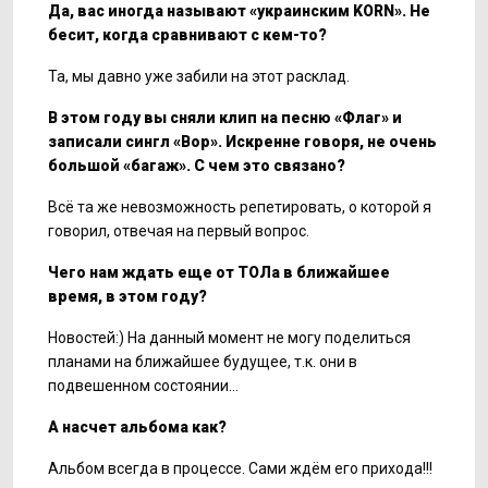
Да,
в
ас иногда называют
«
украинским KORN
»
. Не
бесит, когда сравнивают с кем-то?
Та, мы давно уже забили на этот расклад.
В этом году вы сняли клип на песню «Флаг» и
записали сингл «Вор». Искренне говоря, не очень
большой «багаж». С чем это связано?
Всё та же невозможность репетировать, о которой я
говорил, отвечая на первый вопрос.
Чего нам ждать еще от ТОЛа в ближайшее
время, в этом году?
Новостей:) На данный момент не могу поделиться
планами на ближайшее будущее, т.к. они в
подвешенном состоянии…
А насчет альбома как?
Альбом всегда в процессе. Сами ждём его прихода!!!