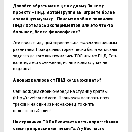
Давайте обратимся еще к одному Вашему
проекту – ПНД. В этой группе вы играете более
спокойную музыку… Почему вообще появился
ПНД? Хотелось экспериментов или это что-то
большее, более философское?
Это проект, идущий параллельно с моим жизненным
развитием. Правда, некоторые песни были написаны
задолго до того как появились ТОЛ или же ПНД. Есть
взлеты, и есть снижения, но ни в коем случае не
падения!
А новых релизов от ПНД когда ожидать?
Сейчас ждём своей очереди на студии у братвы
(http://revetsound.com) Планируем записать пару
треков и на один из них наконец-то снять
полноценный клип!
На страничке ТОЛа Вконтакте есть опрос: «Какая
самая депрессивная песня?». А у Вас часто