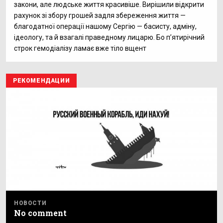
закони, але людське життя красивіше. Вирішили відкрити
рахунок зі збору грошей задля збереження життя —
благодатної операції нашому Сергію — басисту, адміну,
ідеологу, та й взагалі праведному лицарю. Бо п’ятирічний
строк гемодіалізу ламає вже тіло вщент
РЕКОМЕНДАЦИИ
НОВОСТИ
No comment