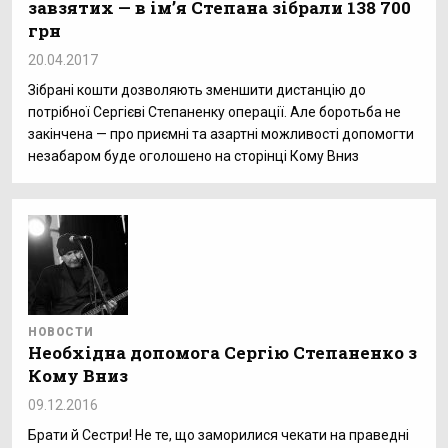
завзятих — в імʼя Степана зібрали 138 700
грн
20.04.2017
Зібрані кошти дозволяють зменшити дистанцію до
потрібної Сергієві Степаненку операції. Але боротьба не
закінчена — про приємні та азартні можливості допомогти
незабаром буде оголошено на сторінці Кому Вниз
НОВОСТИ
Необхідна допомога Сергію Степаненко з
Кому Вниз
09.12.2016
Брати й Сестри! Не те, що заморилися чекати на праведні