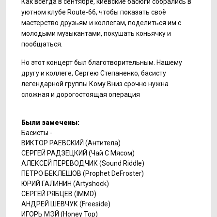
Как всегда в сентябре, киевские басюги собрались в
уютном клубе Route-66, чтобы показать своё
мастерство друзьям и коллегам, поделиться им с
молодыми музыкантами, покушать коньячку и
пообщаться.
Но этот концерт был благотворительным. Нашему
другу и коллеге, Сергею Степаненко, басисту
легендарной группы Кому Вниз срочно нужна
сложная и дорогостоящая операция
Были замечены:
Басисты -
ВИКТОР РАЕВСКИЙ (Антитела)
СЕРГЕЙ РАДЗЕЦКИЙ (Чай С Мясом)
АЛЕКСЕЙ ПЕРЕВОДЧИК (Sound Riddle)
ПЕТРО БЕКЛЕШОВ (Prophet DeFroster)
ЮРИЙ ГАЛИНИН (Artyshock)
СЕРГЕЙ РЯБЦЕВ (IMMD)
АНДРЕЙ ШЕВЧУК (Freeside)
ИГОРЬ МЭЙ (Honey Top)