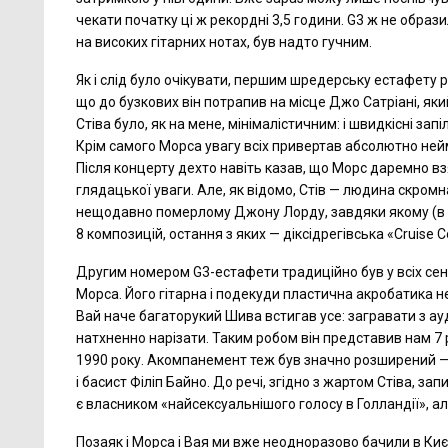
чекати початку ці ж рекордні 3,5 години. G3 ж не образил
на високих гітарних нотах, був надто гучним.
Як і слід було очікувати, першим шредерську естафету ро
що до бузкових він потрапив на місце Джо Сатріані, яки
Стіва було, як на мене, мінімалістичним: і швидкісні запі
Крім самого Морса увагу всіх привертав абсолютно нейм
Після концерту дехто навіть казав, що Морс даремно вз
глядацької уваги. Але, як відомо, Стів — людина скромна
нещодавно померлому Джону Лорду, завдяки якому (в том
8 композицій, остання з яких — діксідрегівська «Cruise Co
Другим номером G3-естафети традиційно був у всіх сен
Морса. Його гітарна і подекуди пластична акробатика не
Вай наче багаторукий Шива встигав усе: загравати з ау
натхненно нарізати. Таким робом він представив нам 7 
1990 року. Акомпанемент теж був значно розширений —
і басист Філіп Байно. До речі, згідно з жартом Стіва, за
є власником «найсексуальнішого голосу в Голландії», ал
Позаяк і Морса і Вая ми вже неодноразово бачили в Ки