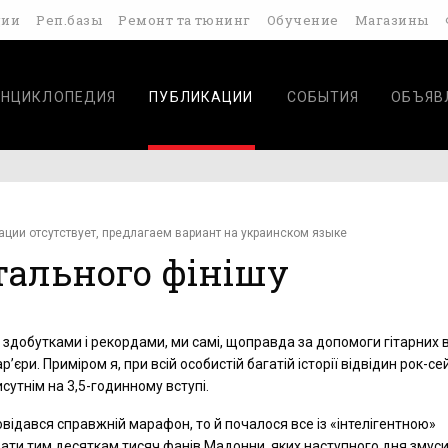
дии
Реп.базы
Ремонт та тюнинг
Обучение
Магазины
ЭНЦИКЛОПЕДИЯ
ПУБЛИКАЦИИ
СОБЫТИЯ
ОБЪЯВ
ации отсутствует, предлагаем вариант на украинском языке
тального фінішу
с здобутками і рекордами, ми самі, щоправда за допомоги гітарних в
р’єри. Приміром я, при всій особистій багатій історії відвідин рок-с
исутнім на
3,5-годинному
вступі.
повідався справжній марафон, то й почалося все із «інтелігентною»
ати тим десяткам тисяч фанів Мадонни, яких наступного дня змус