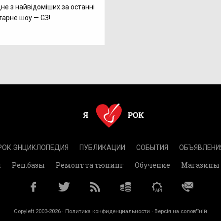
дне з найвідоміших за останні
ітарне шоу — G3!
РОК.ЭНЦИКЛОПЕДИЯ
ПУБЛИКАЦИИ
СОБЫТИЯ
ОБЪЯВЛЕНИ
и
Реп.базы
Ремонт та тюнинг
Обучение
Магазины
Copyleft 2003-2026 ·
Политика конфиденциальности
· Версія на солов'їній