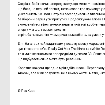
Сатріані. Забігаючи наперед скажу, що мене — незмінно
що його, на перший погляд, непоказова гра приховує у со
унікальність. Як і Вай, Сатріані зосередився на власній к
безборонні серця усіх присутніх. Продовжуючи алюзії з
у чоловічій естафеті американців, в якій той здобув че
спорту — а що, там же присутні
стрільба чи кьорлінґ — американська збірна, за умови у
Для багатьох найжаданішим у всьому цьому марафоні б
цих гітаристів «You Really Got Me» The Kinks та «White R
то її ми вже знаємо за попередніми дисками G3. Лише ск
що відбувається не може бути реальним...
Коротше кажучи, ще одна мрія здійснилась. Переплюнут
Айоммі, але ж ви розумієте: не в цьому житті. А втім, нік
© Рок.Киев