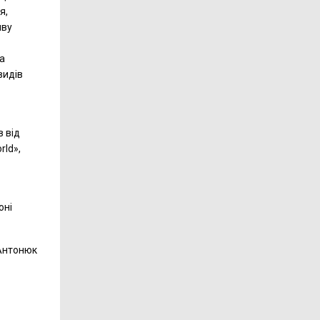
я,
иву
а
видів
 від
rld»,
оні
Антонюк