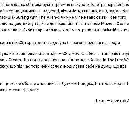
го його фана, «Сатрік» зумів приємно шокувати. В котре переконавс
бі все: надзвичайні швидкості, ліричність, глибину, а відтак, особл
ласиці («Surfing With The Alien»), чим не міг не завоювати і без того
 Олімпіадою, виступ Джо є до порівняння із запливом Майкла Фелпс
ргове золото. Якби гітара якимось чином потрапила до олімпійських 
часті в ній G3, гарантовано здобула б чергові найвищі нагороди.
ула його завершальна стадія — G3-джем. Особисто я вперше почув
oom» Cream. Що ж до завершальної янгівської «Rockin’ In The Free Wo
ажу, що під час потрійних соло я іноді ловив себе на думці, що все
и це може хіба що спільний сет Джиммі Пейджа, Рітчі Блекмора і Т
оли не кажи «ніколи».
Текст — Дмитро 