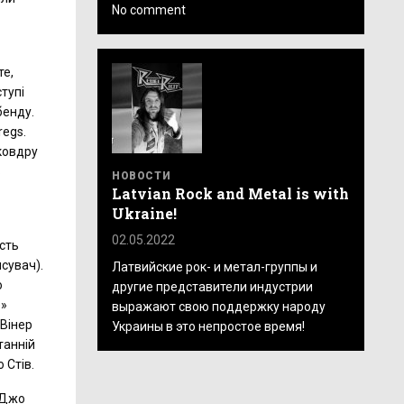
No comment
те,
тупі
бенду.
regs.
 ковдру
в
НОВОСТИ
Latvian Rock and Metal is with
Ukraine!
02.05.2022
сть
исувач).
Латвийские рок- и метал-группы и
о
другие представители индустрии
e»
выражают свою поддержку народу
 Вінер
Украины в это непростое время!
танній
 Стів.
 Джо