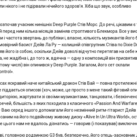
и нікого і не підірвали нічийого здоров’я. Хіба що звук, особливо
зпочав учасник нинішніх Deep Purple Стів Морс. До речі, цікавим є 
й перед ним кілька місяців заміняв строптивого Блекмора. Все у вис
ли і частота звертань до публіки і, власне, кількість музикантів його 
овірний басист Дейв Ла Ру — колишній співгрупник Стіва по Dixie D
яв його із собою, оскільки Дейв доволі відчутно перетягав на себе
, не жадібна і, до того ж, вдячна — одну з композицій він присвяти
у числі) він опинився у Deep Purple. Загалом, його сет склали
ntrol».
сах яскравий наче китайський дракон Стів Вай — повна протилежні
 піддається описові (хоч, може, це просто з мене такий фіговий оп
диторією, жартувати зі своїми музикантами, танцювати, і безкінчен
речей, більшість з яких походила з класичного «Passion And Warfar
 Ваю серед іншого допомагали його незмінний ритм-гітарист Дейв
писаним на його подвійному живому диску «Alive In Un Ultra World», ос
е цього нам не вдалось дізнатись — говорив (і показував) виключно
єві, головною родзинкою G3 був, безперечно, його отець-засновник