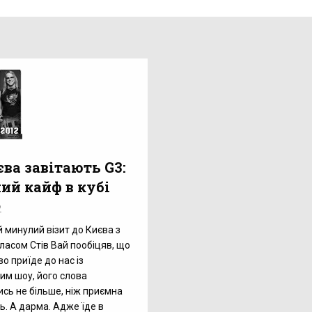
ва завітають G3:
ий кайф в кубі
2
й минулий візит до Києва з
ласом Стів Вай пообіцяв, що
о приїде до нас із
им шоу, його слова
сь не більше, ніж приємна
ь. А дарма. Адже їде в