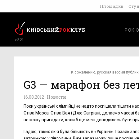
Площадки
Сту
РОК.
v.2.21
К сожалению, русская версия публик
G3 — марафон без ле
16.08.2012 ·
Новости
Поки українські олімпійці не надто поспішали тішити на
Стіва Морса, Стіва Вая і Джо Сатріані, долаємо часові ба
не можу пригадати, коли б ще мені доводилось бути пр
Гадаю, таких як я була більшість в «Україні». Позаяк за
затримкою у півгодини. Вже зараз можу лише поспівчув