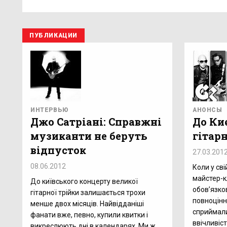
ПУБЛИКАЦИИ
ИНТЕРВЬЮ
АНОНСЫ
Джо Сатріані: Справжні
До Киє
музиканти не беруть
гітарн
відпусток
27.03.201
08.06.2012
Коли у сві
майстер-к
До київського концерту великої
обов’язков
гітарної трійки залишається трохи
повноцінн
менше двох місяців. Найвідданіші
сприймали
фанати вже, певно, купили квитки і
ввічливіст
викреслюють дні в календарях. Ми ж