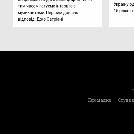
Україну о
тим часом готуємо інтерв’ю з
15 років г
музикантами. Першим дав свої
відповіді Джо Сатріані
Площадки
Студи