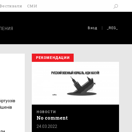
Фестивали
СМИ
Вход
_REG_
ЛЕНИЯ
РЕКОМЕНДАЦИИ
іртуозів
ейшенів
НОВОСТИ
No comment
24.03.2022
или