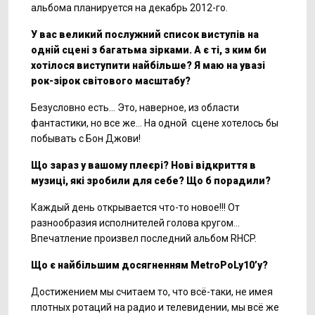
альбома планируется на декабрь 2012-го.
У вас великий послужний список виступів на
одній сцені з багатьма зірками. А є ті, з ким би
хотілося виступити найбільше? Я маю на увазі
рок-зірок світового масштабу?
Безусловно есть… Это, наверное, из области
фантастики, но все же… На одной сцене хотелось бы
побывать с Бон Джови!
Що зараз у вашому плеєрі? Нові відкриття в
музиці, які зробили для себе? Що б порадили?
Каждый день открывается что-то новое!!! От
разнообразия исполнителей голова кругом…
Впечатление произвел последний альбом RHCP.
Що є найбільшим досягненням
MetroPoLy10’у
?
Достижением мы считаем то, что всё-таки, не имея
плотных ротаций на радио и телевидении, мы всё же