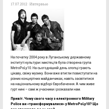
17.07.2012 ·
Интервью
На початку 2004 року в Луганському державному
інституті культури і мистецтв була створена група
MetroPoLy10. На сьогоднішній день хлопці грають
цікаву, свіжу музику. Вони вже втигли повиступати на
різних концертних майданчиках, навіть засвітитися
на національному відборі Євробачення. А чим живе
гурт нині – самі ж учасники і розказали нам.
Привіт. Чому свого часу з електронного Military
Police ви «трансформувалися» у MetroPoLy10? Що