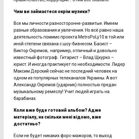
Чим ви займаєтеся окрім музики?
Все мы личности разносторонне-развитые. Имеем
разные образования и увлечения. Но всё равно наша
деятельность помимо проекта MetroPoLy10 в той или
иной степени связана с шоу-бизнесом. Басист –
Виктор Окремов, например, отличный и довольно
известный фотограф. Гитарист – Влад Щкурко –
юрист. И иногда практикует по необходимости. Лидер
Максим Дерский сейчас не последний человек на
одном из популярных телеканалов Украины. А вот
Александр Окремов (ударник) полностью предан
музыкальному ремеслу! Учит людей играть на
барабанах.
Коли вже буде готовий альбом? Адже
матеріалу, на скільки мені відомо, вже
достатньо?
Если не будет никаких форс-мажоров, то выход