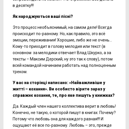
в десятку!!!
Як народжуються ваші пісні?
Это процесс необъяснимый, на самом деле! Всегда
происходит по-разному. Но, как правило, это всё
эмоции, переживания! Хорошие, либо же не очень…
Кому-то приходит в голову мелодия или текст (в
основном за мелодики отвечает Влад Шкурко, а за
тексты – Максим Дерский, ну это так к слову), потом
всей командой начинаем работать над полноценным
треком.
У вас на сторінці написано: «Найважливіше у
житті – кохання». Ви особисто вірите зараз у
справжнє кохання, те, про яке пишуть у книжках?
Да. Каждый член нашего коллектива верит в любовь!
Конечно, не такую, о которой пишут в книгах. Почему?
Потому что любовь она для каждого разная!!! И
ощущают её все по-разному. Любовь – это, прежде