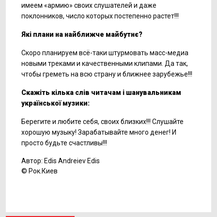
имеем «армию» своих слушателей и даже
поклонников, число которых постепенно растет!!!
Які плани на найближче майбутнє?
Скоро планируем всё-таки штурмовать масс-медиа
новыми треками и качественными клипами. Да так,
чтобы греметь на всю страну и ближнее зарубежье!!!
Скажіть кілька слів читачам і шанувальникам
української музики:
Берегите и любите себя, своих близких!!! Слушайте
хорошую музыку! Зарабатывайте много денег! И
просто будьте счастливы!!!
Автор: Edis Andreiev Edis
© Рок.Киев