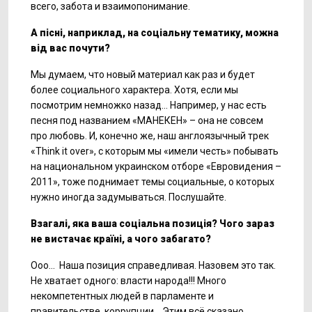
всего, забота и взаимопонимание.
А пісні, наприклад, на соціальну тематику, можна
від вас почути?
Мы думаем, что новый материал как раз и будет
более социального характера. Хотя, если мы
посмотрим немножко назад… Например, у нас есть
песня под названием «МАНЕКЕН» – она не совсем
про любовь. И, конечно же, наш англоязычный трек
«Think it over», с которым мы «имели честь» побывать
на национальном украинском отборе «Евровидения –
2011», тоже поднимает темы социальные, о которых
нужно иногда задумываться. Послушайте.
Взагалі, яка ваша соціальна позиція? Чого зараз
не вистачає країні, а чого забагато?
Ооо… Наша позиция справедливая. Назовем это так.
Не хватает одного: власти народа!!! Много
некомпетентных людей в парламенте и
правительстве, коррупции… Этим всё сказано.