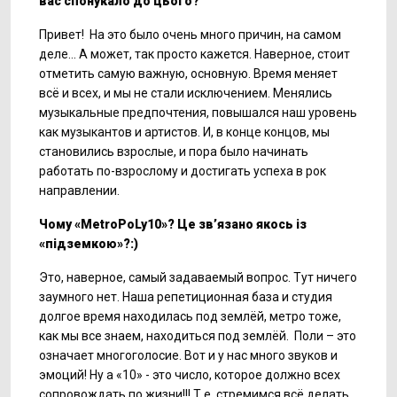
вас спонукало до цього?
Привет! На это было очень много причин, на самом
деле… А может, так просто кажется. Наверное, стоит
отметить самую важную, основную. Время меняет
всё и всех, и мы не стали исключением. Менялись
музыкальные предпочтения, повышался наш уровень
как музыкантов и артистов. И, в конце концов, мы
становились взрослые, и пора было начинать
работать по-взрослому и достигать успеха в рок
направлении.
Чому «MetroPoLy10»? Це зв’язано якось із
«підземкою»?:)
Это, наверное, самый задаваемый вопрос. Тут ничего
заумного нет. Наша репетиционная база и студия
долгое время находилась под землёй, метро тоже,
как мы все знаем, находиться под землёй. Поли – это
означает многоголосие. Вот и у нас много звуков и
эмоций! Ну а «10» - это число, которое должно всех
сопровождать по жизни!!! Т.е. стремимся всё делать