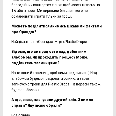
благодійних концертах тільки щоб «засвітитись» на
ТБ або в пресі. Ми вирішили більше нікого не
обманювати і грати тільки за гроші.
Можете
поділитися якимись цікавими фактами
про Орандж?
Найцікавіше в «Орандж» – це «Plastic Drops».
Відомо, що ви працюєте над дебютним
альбомом. Як проходить процес? Може,
поділитесь таємницями?
На те вони й таємниці, щоб ними не ділитись:) Над
альбомом будемо працювати осінню, а зараз
записуємо треки для Plastic Drops – в вересні також
буде альбомчик.
А ще, знаю, планували другий кліп. З ним як
справи? Яку пісню обрали?
Все осінню…