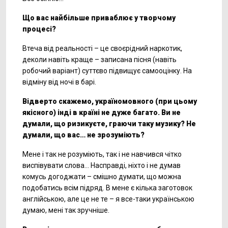
Що вас найбільше приваблює у творчому
процесі?
Втеча від реальності – це своєрідний наркотик,
деколи навіть краще – записана пісня (навіть
робочий варіант) суттєво підвищує самооцінку. На
відміну від ночі в барі.
Відверто скажемо, україномовного (при цьому
якісного) інді в країні не дуже багато. Ви не
думали, що ризикуєте, граючи таку музику? Не
думали, що вас… не зрозуміють?
Мене і так не розуміють, так і не навчився чітко
виспівувати слова… Насправді, ніхто і не думав
комусь догоджати – смішно думати, що можна
подобатись всім підряд. В мене є кілька заготовок
англійською, але це не те – я все-таки українською
думаю, мені так зручніше.