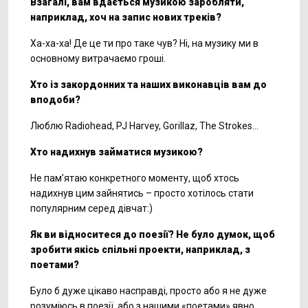
Взагалі, вам вдається музикою заробляти,
наприклад, хоч на запис нових треків?
Ха-ха-ха! Де це ти про таке чув? Ні, на музику ми в
основному витрачаємо гроші.
Хто із закордонних та наших виконавців вам до
вподоби?
Люблю Radiohead, PJ Harvey, Gorillaz, The Strokes…
Хто надихнув займатися музикою?
Не пам’ятаю конкретного моменту, щоб хтось
надихнув цим зайнятись – просто хотілось стати
популярним серед дівчат:)
Як ви відноситеся до поезії? Не було думок, щоб
зробити якісь спільні проекти, наприклад, з
поетами?
Було б дуже цікаво насправді, просто або я не дуже
розуміюсь в поезії, або з нашими «поетами» явно