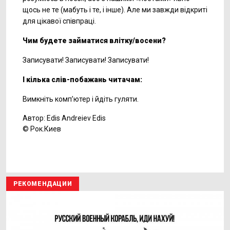
щось не те (мабуть і те, і інше). Але ми завжди відкриті
для цікавої співпраці.
Чим будете займатися влітку/восени?
Записувати! Записувати! Записувати!
І кілька слів-побажань читачам:
Вимкніть комп’ютер і йдіть гуляти.
Автор: Edis Andreiev Edis
© Рок.Киев
РЕКОМЕНДАЦИИ