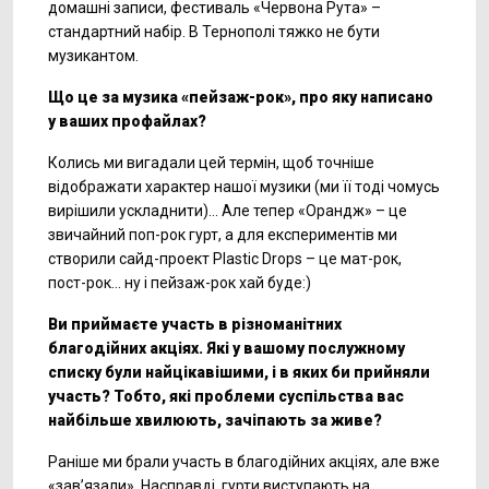
домашні записи, фестиваль «Червона Рута» –
стандартний набір. В Тернополі тяжко не бути
музикантом.
Що це за музика «
пейзаж-рок», про яку написано
у ваших профайлах?
Колись ми вигадали цей термін, щоб точніше
відображати характер нашої музики (ми її тоді чомусь
вирішили ускладнити)… Але тепер «Орандж» – це
звичайний поп-рок гурт, а для експериментів ми
створили сайд-проект Plastic Drops – це мат-рок,
пост-рок… ну і пейзаж-рок хай буде:)
Ви приймаєте участь в різноманітних
благодійних акціях. Які у вашому послужному
списку були найцікавішими, і в яких би прийняли
участь? Тобто, які проблеми суспільства вас
найбільше хвилюють, зачіпають за живе?
Раніше ми брали участь в благодійних акціях, але вже
«зав’язали». Насправді, гурти виступають на