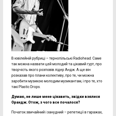
В ювілейній рубриці – тернопільські Radiohead. Саме
так можна назвати цей молодий та цікавий гурт, про
творчість якого розповів лідер Андж. А ще він
розказав про плани колективу, про те, чи можна
заробити музикою молодим музикантам, і про те, хто
такі Plastic Drops.
Думаю, не лише мене
цікавить, звідки взялися
Орандж. Отож, з чого все почалося?
Початок звичайний і занудний – репетиції в гаражах,