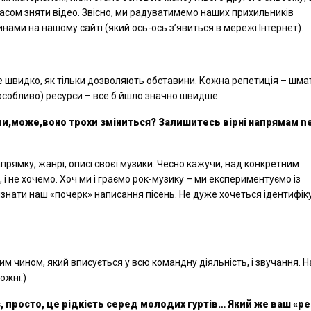
асом зняти відео. Звісно, ми радуватимемо наших прихильників
винами на нашому сайті (який ось-ось з’явиться в мережі Інтернет).
уже швидко, як тільки дозволяють обставини. Кожна репетиція – шм
(особливо) ресурси – все б йшло значно швидше.
 чи,може,воно трохи зміниться? Залишитесь вірні напрямам
n
напрямку, жанрі, описі своєї музики. Чесно кажучи, над конкретним
і не хочемо. Хоч ми і граємо рок-музику – ми експериментуємо із
знати наш «почерк» написання пісень. Не дуже хочеться ідентифік
ким чином, який вписується у всю командну діяльність, і звучання. 
ожні:)
, просто, це рідкість серед молодих гуртів… Який же ваш «р