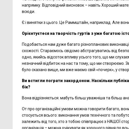
напрямку. Відповідний висновок – навіть Хороший матері
всюди.
Є і винятки з цього. Це Раммштайн, наприклад. Але вон
Орієнтуєтеся на творчість гуртів з уже багатою іс
Подобається нам дуже багато різнопланових виконавців,
схожості. Стараємось свідомо абстрагуватись від безпо
одно, якийсь відсоток впливу усього того, що ми слухає
незначний відбиток на нас та тому, що ми створюємо. Зві
було сказано вище, ми вже маємо свій «почерк», у створ
Ви встигли пограти закордоном. Наскільки публіка,
бік?
Вона відрізняється: мабуть більш уважніша та більш анал
От про організаційні умови можна говорити багато, вони
стосується всього: виконання умов технічного та побут
залежить від того, хто з тобою співпрацює з НАШОЇ сто
організація – можна очікувати як хорошого рівня по всьо