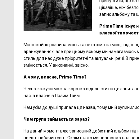
припустити, що на н
цікавіше, ніж безп
запис альбому та щ
PrimeTime існує н
власної творчост
Ми постійно розвиваємось та не стоїмо на місці, відпові
аранжуваннях, але при цьому всьому ми намагаємось ма
стиль для нас дуже пріоритетні та актуальні речі. В пр
змінюється. У виконанні, звісно.
А чому, власне, Prime Time?
Чесно-кажучи можна коротко відповісти на це запитанн
час, а власне в Прайм Тайм.
Нам усім до душі припала ця назва, тому ми й зупинилися
Чим група займається зараз?
На даний момент вже записаний дебютний альбом під н
врешті побачив світ. Окрім цього ми працюємо над нов