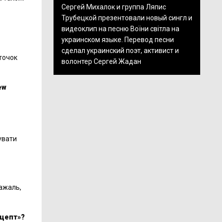
Сергей Михалок и группа Ляпис
Трубецкой презентовали новый сингл и
видеоклип на песню Воїни світла на
украинском языке. Перевод песни
сделал украинский поэт, активист и
аточок
волонтер Сергей Жадан
ew
увати
Нажаль,
ецепт»?