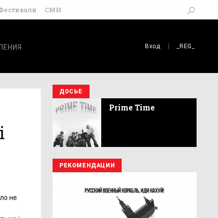
Фестивали
СМИ
Вход
_REG_
ЛЕНИЯ
ДОСЬЕ
Prime Time
і
РЕКОМЕНДАЦИИ
гло не