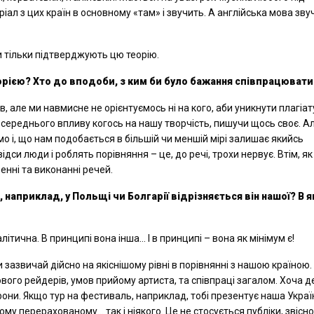
ал з цих країн в основному «там» і звучить. А англійська мова зву
и тільки підтверджують цю теорію.
торією? Хто до вподоби, з ким би було бажання співпрацювати
 але ми навмисне не орієнтуємось ні на кого, аби уникнути плагіат
середнього впливу когось на нашу творчість, пишучи щось своє. Ал
мо і, що нам подобається в більшій чи меншій мірі залишає якийсь
дси люди і роблять порівняння – це, до речі, трохи нервує. Втім, я
енні та виконанні речей.
 наприклад, у Польщі чи Болгарії відрізняється він нашої? В 
ітична. В принципі вона інша… І в принципі – вона як мінімум є!
 зазвичай дійсно на якіснішому рівні в порівнянні з нашою країною.
ового рейдерів, умов прийому артиста, та співпраці загалом. Хоча 
рони. Якщо тур на фестиваль, наприклад, тобі презентує наша Укра
му перерахованому… так і ніякого. Це не стосується публіки, звісно