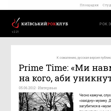
Площадки
Сту
РОК.
v.2.21
К сожалению, русская версия публик
Prime Time: «Ми нав
на кого, аби уникну
05.06.2012 ·
Интервью
Чесно кажучи, слух
«західну» музику. 
загубитися в «музи