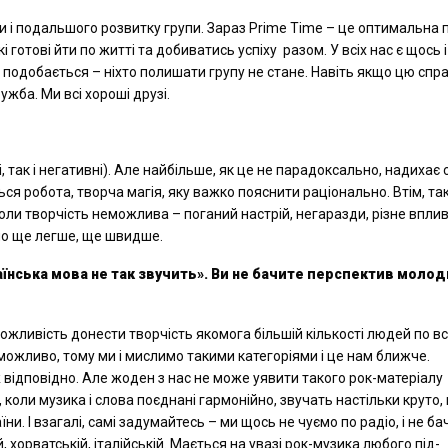
и і подальшого розвитку групи. Зараз Prime Time – це оптимальна п
і готові йти по житті та добиватись успіху разом. У всіх нас є щось і
ам подобається – ніхто полишати групу не стане. Навіть якщо цю спр
ужба. Ми всі хороші друзі.
 так і негативні). Але найбільше, як це не парадоксально, надихає
ся робота, творча магія, яку важко пояснити раціонально. Втім, та
ли творчість неможлива – поганий настрій, негаразди, різне вплив
шло ще легше, ще швидше.
аїнська
мова не так звучить
». Ви не бачите перспектив моло
 можливість донести творчість якомога більшій кількості людей по в
, можливо, тому ми і мислимо такими категоріями і це нам ближче.
ж відповідно. Але жоден з нас не може уявити такого рок-матеріалу
, коли музика і слова поєднані гармонійно, звучать настільки круто,
. І взагалі, самі задумайтесь – ми щось не чуємо по радіо, і не б
, хорватській, італійській. Мається на увазі рок-музика любого під-