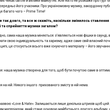
их чекає світле й велике майбутнє. Але ніхто не розкаже про гурт б
осередньо його учасники. Про україномовну музику, закордонну публ
е багато чого – Prime Time!
е так довго, та все ж скажіть, наскільки змінилось ставлення
і та сприйняття музики загалом?
дно, сама наша музика міняється: з’являються нові фішки в саунді, 
ти свою індивідуальність та харизму, адже саме свій власний поч
инципі, це стосується всього вже існуючого матеріалу – його звучан
я: наша музика створена для того, щоб бути почутою саме в опти
 на ній. Ніякого іншого прихованого змісту в ній нема.
азвою «Love & Hate». Залишається лише декілька штрихів щоб цей
им матеріалом, який стане основою майбутнього другого альбому, 