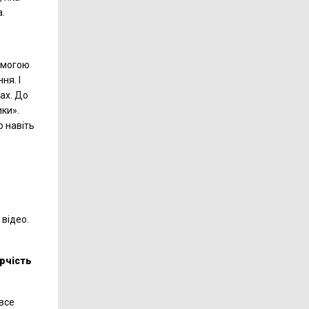
а.
помогою
ня. І
ах. До
ики».
о навіть
 відео.
рчість
 все