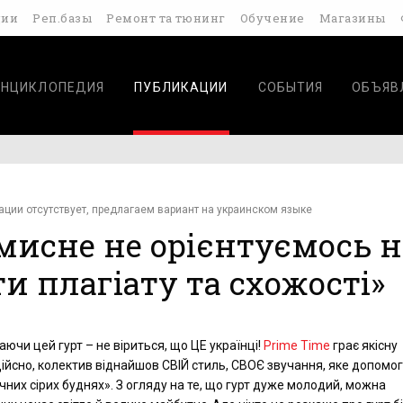
дии
Реп.базы
Ремонт та тюнинг
Обучение
Магазины
ЭНЦИКЛОПЕДИЯ
ПУБЛИКАЦИИ
СОБЫТИЯ
ОБЪЯВ
ации отсутствует, предлагаем вариант на украинском языке
мисне не орієнтуємось н
ти плагіату та схожості»
аючи цей гурт – не віриться, що ЦЕ українці!
Prime Time
грає якісну
Дійсно, колектив віднайшов СВІЙ стиль, СВОЄ звучання, яке допомо
чних сірих буднях». З огляду на те, що гурт дуже молодий, можна