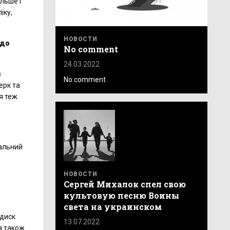
ільше і
іку,
НОВОСТИ
 до
No comment
24.03.2022
в
No comment
ерк та
ня теж
мальний
НОВОСТИ
Сергей Михалок спел свою
культовую песню Воины
света на украинском
 диск
13.07.2022
а також