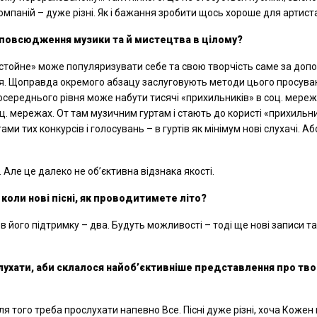
омпаній – дуже різні. Як і бажання зробити щось хороше для артист
озповсюдження музики та й мистецтва в цілому?
остойне» може популяризувати себе та свою творчість саме за до
я. Щоправда окремого абзацу заслуговують методи цього просуван
осереднього рівня може набути тисячі «прихильників» в соц. мереж
соц. мережах. От там музичним гуртам і стають до користі «прихильн
ами тих конкурсів і голосувань – в гуртів як мінімум нові слухачі. Аб
. Але це далеко не об’єктивна відзнака якості.
 коли нові пісні, як проводитимете літо
?
 його підтримку – два. Будуть можливості – тоді ще нові записи та
послухати, аби склалося найоб’єктивніше представлення
про тво
 того треба прослухати напевно Все. Пісні дуже різні, хоча Кожен