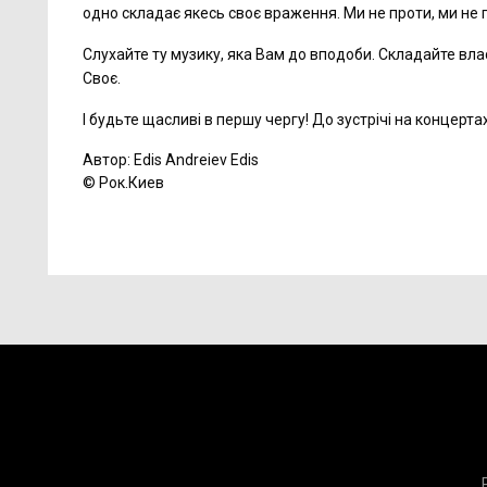
одно складає якесь своє враження. Ми не проти, ми не п
Слухайте ту музику, яка Вам до вподоби. Складайте власн
Своє.
І будьте щасливі в першу чергу! До зустрічі на концертах
Автор: Edis Andreiev Edis
© Рок.Киев