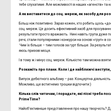
тебе слухатиме. Але можливості в наших «агенств» та к
А як виставитеся до соц. мереж
, як засобу для р
Більш ніж позитивно. Зараз кожен, хто робить щось «д
соц. мереж. Це досить ефективний засіб для просуванн
результати просто вражають. Нині навіть група дуже п
речі, стали популярними і конкурси на основі «груп» в 
Чим їх більше – тим голосів за гурт більше. За результат
якісь призові місця.
І в тому ж і мінус соц. мереж. Кількістю там можна взяти
Розкажіть про плани. Коли і де найближчі виступи,
Випуск дебютного альбому – раз. Концертна діяльність в
Можливо, ще встигнемо трошки відпочити:)
Кілька слів читачам, і порадьте, які пісні треба 
PrimeTime
?
Найоб’єктивніше представлення про нашу творчість? Для