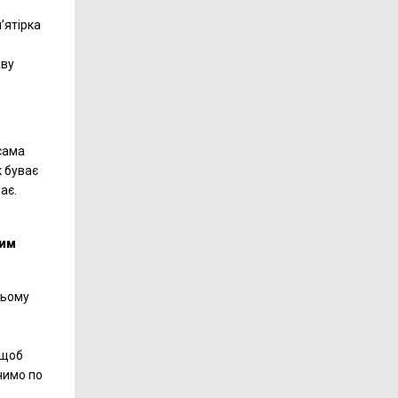
’ятірка
аву
 сама
к буває
ає.
дим
сьому
 щоб
ачимо по