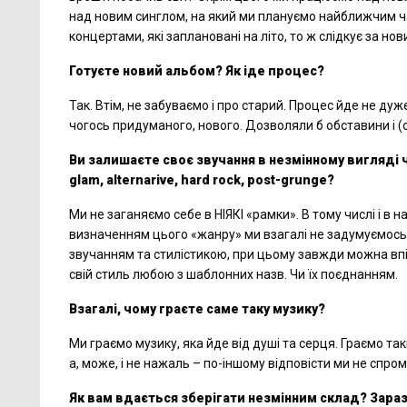
над новим синглом, на який ми плануємо найближчим ч
концертами, які заплановані на літо, то ж слідкує за но
Готуєте новий альбом? Як іде процес?
Так. Втім, не забуваємо і про старий. Процес йде не д
чогось придуманого, нового. Дозволяли б обставини і 
Ви залишаєте своє звучання в незмінному вигляді
glam, alternarive, hard rock, post-grunge
?
Ми не заганяємо себе в НІЯКІ «рамки». В тому числі і в 
визначенням цього «жанру» ми взагалі не задумуємось, 
звучанням та стилістикою, при цьому завжди можна впі
свій стиль любою з шаблонних назв. Чи їх поєднанням.
Взагалі, чому граєте саме таку музику?
Ми граємо музику, яка йде від душі та серця. Граємо та
а, може, і не нажаль – по-іншому відповісти ми не спром
Як вам вдається зберігати незмінним склад? Зараз