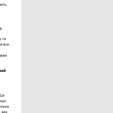
чить
?
у та
е все-
к вже
який
 Це
дещо
їнська
, яка