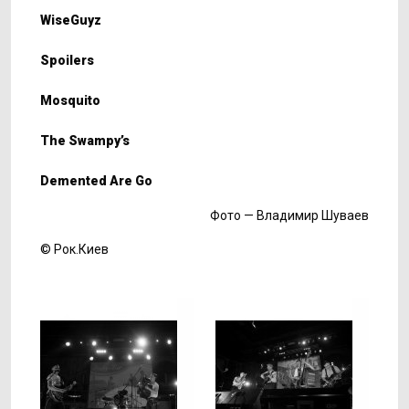
WiseGuyz
Spoilers
Mosquito
The Swampy’s
Demented Are Go
Фото — Владимир Шуваев
© Рок.Киев