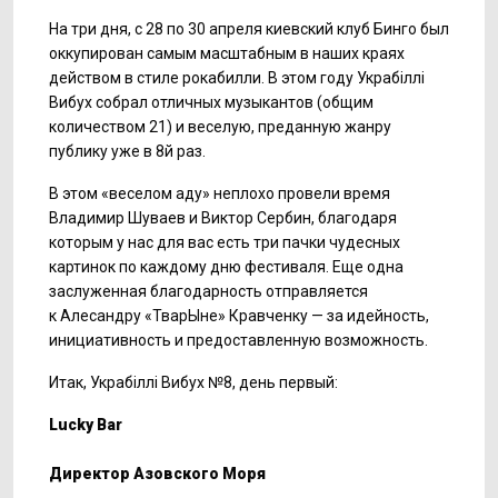
На три дня, с 28 по 30 апреля киевский клуб Бинго был
оккупирован самым масштабным в наших краях
действом в стиле рокабилли. В этом году Украбіллі
Вибух собрал отличных музыкантов (общим
количеством 21) и веселую, преданную жанру
публику уже в 8й раз.
В этом «веселом аду» неплохо провели время
Владимир Шуваев и Виктор Сербин, благодаря
которым у нас для вас есть три пачки чудесных
картинок по каждому дню фестиваля. Еще одна
заслуженная благодарность отправляется
к Алесандру «ТварЫне» Кравченку — за идейность,
инициативность и предоставленную возможность.
Итак, Украбіллі Вибух №8, день первый:
Lucky Bar
Директор Азовского Моря