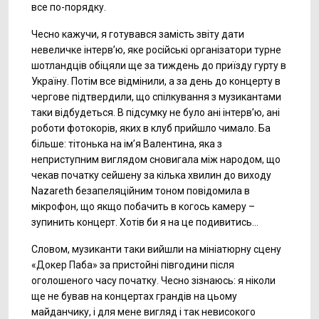
все по-порядку.
Чесно кажучи, я готувався замість звіту дати
невеличке інтерв’ю, яке російські організатори турне
шотландців обіцяли ще за тиждень до приїзду гурту в
Україну. Потім все відмінили, а за день до концерту в
чергове підтвердили, що спілкування з музикантами
таки відбудеться. В підсумку не було ані інтерв’ю, ані
роботи фотокорів, яких в клуб прийшло чимало. Ба
більше: тітонька на ім’я Валентина, яка з
неприступним виглядом сновигала між народом, що
чекав початку сейшену за кілька хвилин до виходу
Nazareth безапеляційним тоном повідомила в
мікрофон, що якщо побачить в когось камеру –
зупинить концерт. Хотів би я на це подивитись…
Словом, музиканти таки вийшли на мініатюрну сцену
«Докер Паба» за пристойні півгодини після
оголошеного часу початку. Чесно зізнаюсь: я ніколи
ще не бував на концертах грандів на цьому
майданчику, і для мене вигляд і так невисокого