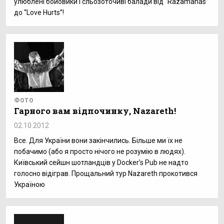
улюблені бойовики і сльозоточиві балади від “Razamanas”
до “Love Hurts”!
ФОТО
Гарного вам відпочинку, Nazareth!
02.10.2012
Все. Для України вони закінчились. Більше ми їх не
побачимо (або я просто нічого не розумію в людях).
Київський сейшн шотландців у Docker’s Pub не надто
голосно відіграв. Прощальний тур Nazareth прокотився
Україною