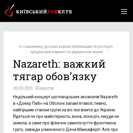
К сожалению, русская версия публикации отсутствует,
предлагаем вариант на украинском языке
Nazareth: важкий
тягар обов’язку
30.03.2011 ·
Новости
Недільний концерт шотландських аксакалів Nazareth
в «Докер Пабі» на Оболоні запам’ятався, певно,
найгіршим станом групи за всі їхні візити до України.
Йдеться не про майстерність, вона, ясна річ, нікуди не
зникла, а саме про фізичне самопочуття фронтмена
гурту, завжди усміхненого Дена Маккаферті. Але про