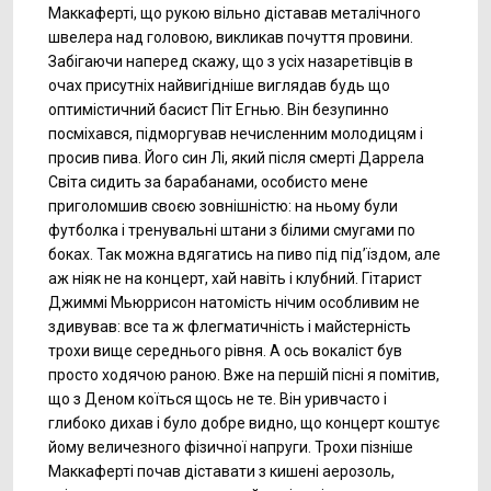
Маккаферті, що рукою вільно діставав металічного
швелера над головою, викликав почуття провини.
Забігаючи наперед скажу, що з усіх назаретівців в
очах присутніх найвигідніше виглядав будь що
оптимістичний басист Піт Егнью. Він безупинно
посміхався, підморгував нечисленним молодицям і
просив пива. Його син Лі, який після смерті Даррела
Світа сидить за барабанами, особисто мене
приголомшив своєю зовнішністю: на ньому були
футболка і тренувальні штани з білими смугами по
боках. Так можна вдягатись на пиво під під’їздом, але
аж ніяк не на концерт, хай навіть і клубний. Гітарист
Джиммі Мьюррисон натомість нічим особливим не
здивував: все та ж флегматичність і майстерність
трохи вище середнього рівня. А ось вокаліст був
просто ходячою раною. Вже на першій пісні я помітив,
що з Деном коїться щось не те. Він уривчасто і
глибоко дихав і було добре видно, що концерт коштує
йому величезного фізичної напруги. Трохи пізніше
Маккаферті почав діставати з кишені аерозоль,