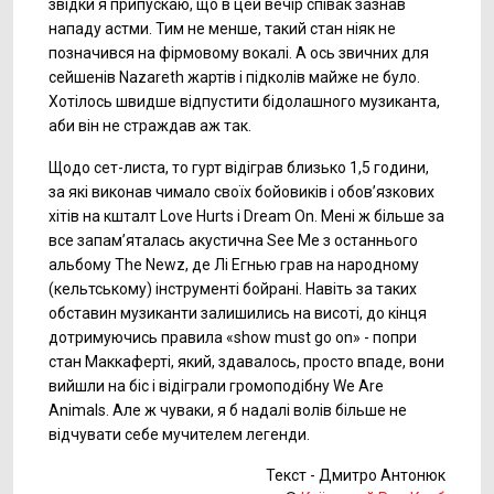
звідки я припускаю, що в цей вечір співак зазнав
нападу астми. Тим не менше, такий стан ніяк не
позначився на фірмовому вокалі. А ось звичних для
сейшенів Nazareth жартів і підколів майже не було.
Хотілось швидше відпустити бідолашного музиканта,
аби він не страждав аж так.
Щодо сет-листа, то гурт відіграв близько 1,5 години,
за які виконав чимало своїх бойовиків і обов’язкових
хітів на кшталт Love Hurts і Dream On. Мені ж більше за
все запам’яталась акустична See Me з останнього
альбому The Newz, де Лі Егнью грав на народному
(кельтському) інструменті бойрані. Навіть за таких
обставин музиканти залишились на висоті, до кінця
дотримуючись правила «show must go on» - попри
стан Маккаферті, який, здавалось, просто впаде, вони
вийшли на біс і відіграли громоподібну We Are
Animals. Але ж чуваки, я б надалі волів більше не
відчувати себе мучителем легенди.
Текст - Дмитро Антонюк