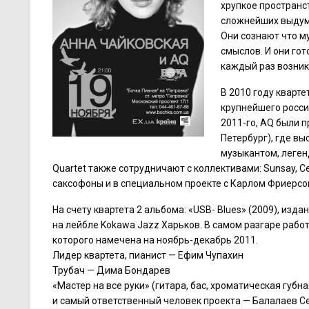
хрупкое пространс
сложнейших выдумо
Они сознают что му
смыслов. И они гот
каждый раз возник
В 2010 году кварт
крупнейшего росси
2011-го,
AQ были пр
Петербург), где в
музыкантом, леге
Quartet также сотрудничают с коллективами: Sunsay, С
саксофоны и в специальном проекте с Карлом Фриерсон
На счету квартета 2 альбома: «USB- Blues» (2009), из
на лейбле Kokawa Jazz Харьков. В самом разгаре раб
которого намечена на ноябрь-декабрь 2011.
Лидер квартета, пианист — Ефим Чупахин
Трубач — Дима Бондарев
«Мастер на все руки» (гитара, бас, хроматическая губ
и самый ответственный человек проекта — Балалаев Се