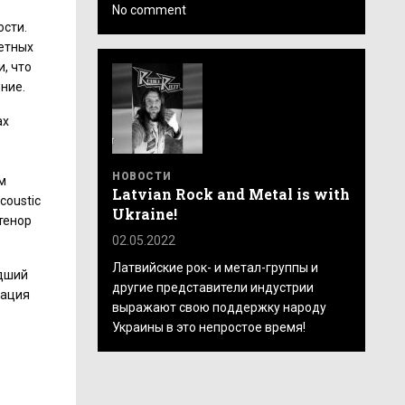
No comment
ости.
петных
, что
ние.
ах
НОВОСТИ
м
Latvian Rock and Metal is with
oustic
Ukraine!
тенор
02.05.2022
Латвийские рок- и метал-группы и
едший
другие представители индустрии
тация
выражают свою поддержку народу
Украины в это непростое время!