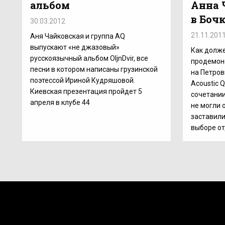
альбом
Анна 
в Боч
30.03.2012
21.11.201
Аня Чайковская и группа AQ
выпускают «не джазовый»
Как долже
русскоязычный альбом OljnDvir, все
продемон
песни в котором написаны грузинской
на Петров
поэтессой Ириной Кудряшовой.
Acoustic 
Киевская презентация пройдет 5
сочетании
апреля в клубе 44
не могли 
заставили
выборе от