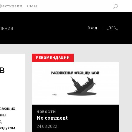
Фестивали
СМИ
Вход
_REG_
ЛЕНИЯ
РЕКОМЕНДАЦИИ
в
рясающих
НОВОСТИ
аны
No comment
д
24.03.2022
воздухом