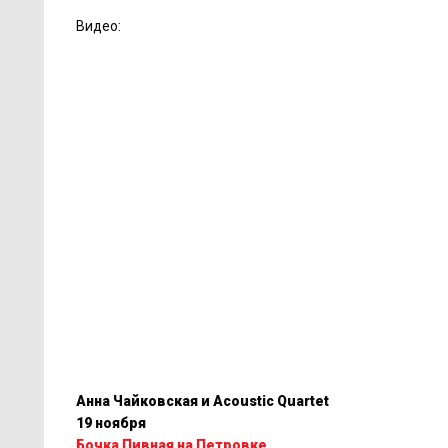
Видео:
Анна Чайковская и Acoustic Quartet
19 ноября
Бочка Пивная на Петровке