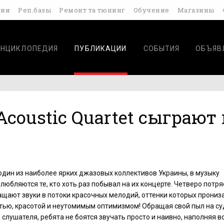
дии
Реп.базы
Ремонт та тюнинг
Обучение
Магазины
ЭНЦИКЛОПЕДИЯ
ПУБЛИКАЦИИ
СОБЫТИЯ
ОБЪЯВ
coustic Quartet сыграют 
 один из наиболее ярких джазовых коллективов Украины, в музыку
влюбляются те, кто хоть раз побывал на их концерте. Четверо пот
щают звуки в потоки красочных мелодий, оттенки которых прониз
тью, красотой и неутомимым оптимизмом! Обращая свой пыл на су
 слушателя, ребята не боятся звучать просто и наивно, наполняя 