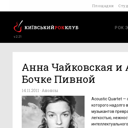
Площадки
Сту
РОК.
v.2.21
Анна Чайковская и A
Бочке Пивной
14.11.2011 ·
Анонсы
Acoustic Quartet —
которого надолго 
музыкантов превра
легкостью, нежнос
интеллектуального