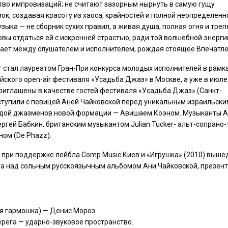
тво импровизаций; не считают зазорным нырнуть в самую гущу
к, создавая красоту из хаоса, крайностей и полной неопределенн
зыка — не сборник сухих правил, а живая душа, полная огня и тре
овы отдаться ей с искренней страстью, ради той волшебной энергии
ает между слушателем и исполнителем, рождая стоящее Впечатле
ет стал лауреатом Гран-При конкурса молодых исполнителей в рамк
йского open-air фестиваля «Усадьба Джаз» в Москве, а уже в июле
иглашены в качестве гостей фестиваля «Усадьба Джаз» (Санкт-
ыступили с певицей Аней Чайковской перед уникальным израильски
ндой джазменов новой формации — Авишаем Коэном. Музыканты Ac
ергей Бабкин, британским музыкантом Julian Tucker- альт-сопрано-
ом (De Phazz).
дан при поддержке лейбла Comp Music Киев и «Игрушка» (2010) выш
ота над сольным русскоязычным альбомом Ани Чайковской, презен
ная гармошка) — Денис Мороз
рега — ударно-звуковое пространство.