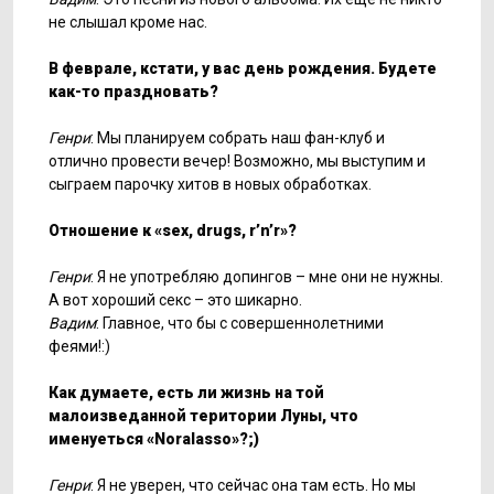
не слышал кроме нас.
В феврале, кстати, у вас день рождения. Будете
как-то праздновать?
Генри
: Мы планируем собрать наш фан-клуб и
отлично провести вечер! Возможно, мы выступим и
сыграем парочку хитов в новых обработках.
Отношение к «sex, drugs, r’n’r»?
Генри
: Я не употребляю допингов – мне они не нужны.
А вот хороший секс – это шикарно.
Вадим
: Главное, что бы с совершеннолетними
феями!:)
Как думаете, есть ли жизнь на той
малоизведанной територии Луны, что
именуеться «Noralasso»?;)
Генри
: Я не уверен, что сейчас она там есть. Но мы