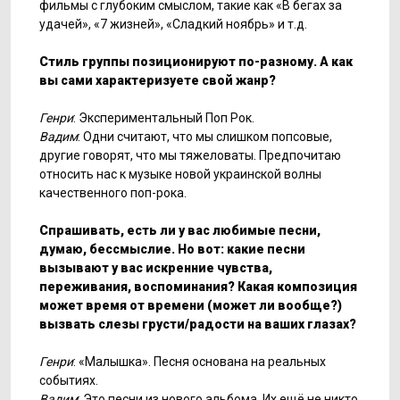
фильмы с глубоким смыслом, такие как «В бегах за
удачей», «7 жизней», «Сладкий ноябрь» и т.д.
Стиль группы позиционируют по-разному. А как
вы сами характеризуете свой жанр?
Генри
: Экспериментальный Поп Рок.
Вадим
: Одни считают, что мы слишком попсовые,
другие говорят, что мы тяжеловаты. Предпочитаю
относить нас к музыке новой украинской волны
качественного поп-рока.
Спрашивать, есть ли у вас любимые песни,
думаю, бессмыслие. Но вот: какие песни
вызывают у вас искренние чувства,
переживания, воспоминания? Какая композиция
может время от времени (может ли вообще?)
вызвать слезы грусти/радости на ваших глазах?
Генри
: «Малышка». Песня основана на реальных
событиях.
Вадим
: Это песни из нового альбома. Их ещё не никто