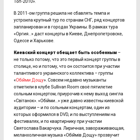
Топ-2010».
В 2011-ом группа решила не сбавлять темпа и
устроила крупный тур по странам СНГ, ряд концертов
запланирован и в городах Украины. В рамках тура
«Оргия…» даст концерты в Киеве, Днепропетровске,
Одессе и Харькове.
Киевский концерт обещает быть особенным
–
не только потому, что это первый концерт группы в
столице, но и потому, что он состоится при участии
талантливого украинского коллектива – группы
«
Обійми Дощу
». Совсем недавно музыканты
отметили в клубе Sullivan Room своё пятилетие
сольным концертом, приурочив к нему выход сингла
«Світанок». «Обійми…» уже давно известны киевской
аудитории – и по сольным концертам, один из
которых оформился в DVD, и по выступлениям на
фестивалях, и по квартирнику при участии
Святослава Вакарчука. Лиричная, завораживающая,
меланхоличная музыка «Обіймів Дощу» прозвучит