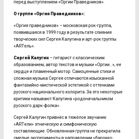
перед выступлением «Оргии Праведников».
О группе «Оргия Праведников»:
«Оргия праведников» – московская рок-группа,
появившаяся в 1999 году в результате слияния
творческих сил Сергея Калугина и арт-рок группы
«ARTель».
Сергей Калугин
– гитарист с классическим
образованием, автор текстов и музыки «Оргии…», ее
сердце и пламенный мотор. Самоценные стихи и
сложная музыка Сергея отличаются изысканной
фантазийно-мистической эстетикой с оттенками
русского национального колорита. За это некоторые
критики называют Калугина «родоначальником
русского дарк-фолка».
Сергей Калугин привнёс в тяжёлое звучание
«ARTели» этническую и симфоническую
составляющие. Обновленная группа не прекратила
смелые эксперименты в направлении «барокко-