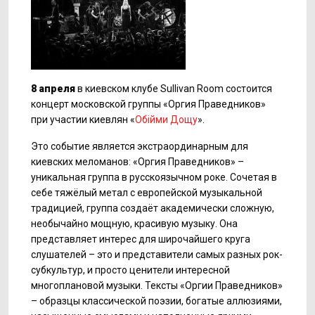
8 апреля
в киевском клубе Sullivan Room состоится
концерт московской группы «Оргия Праведников»
при участии киевлян «
Обійми Дощу
».
Это событие является экстраординарным для
киевских меломанов: «Оргия Праведников» –
уникальная группа в русскоязычном роке. Сочетая в
себе тяжёлый метал с европейской музыкальной
традицией, группа создаёт академически сложную,
необычайно мощную, красивую музыку. Она
представляет интерес для широчайшего круга
слушателей – это и представители самых разных рок-
субкультур, и просто ценители интересной
многоплановой музыки. Тексты «Оргии Праведников»
– образцы классической поэзии, богатые аллюзиями,