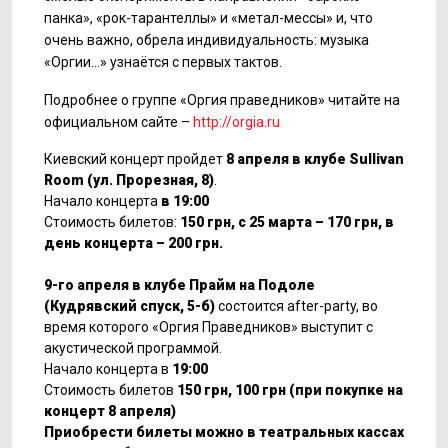
панка», «рок-тарантеллы» и «метал-мессы» и, что
очень важно, обрела индивидуальность: музыка
«Оргии…» узнаётся с первых тактов.
Подробнее о группе «Оргия праведников» читайте на
официальном сайте –
http://orgia.ru
Киевский концерт пройдет
8 апреля в клубе Sullivan
Room (ул. Прорезная, 8)
.
Начало концерта
в 19:00
Стоимость билетов:
150 грн, с 25 марта – 170 грн, в
день концерта – 200 грн.
9-го апреля в клубе Прайм на Подоле
(Кудрявский спуск, 5-б)
состоится after-party, во
время которого «Оргия Праведников» выступит с
акустической программой.
Начало концерта в
19:00
Стоимость билетов
150 грн, 100 грн (при покупке на
концерт 8 апреля)
Приобрести билеты можно в театральных кассах