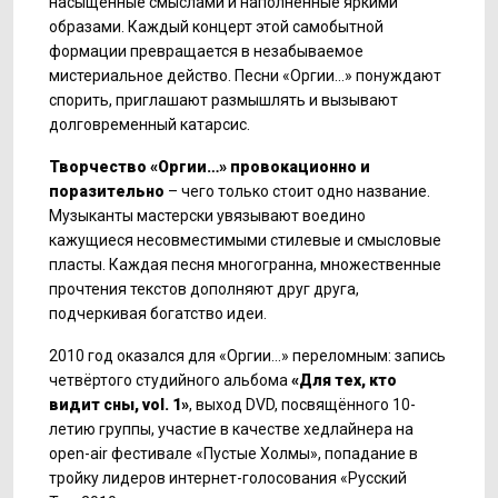
насыщенные смыслами и наполненные яркими
образами. Каждый концерт этой самобытной
формации превращается в незабываемое
мистериальное действо. Песни «Оргии…» понуждают
спорить, приглашают размышлять и вызывают
долговременный катарсис.
Творчество «Оргии…» провокационно и
поразительно
– чего только стоит одно название.
Музыканты мастерски увязывают воедино
кажущиеся несовместимыми стилевые и смысловые
пласты. Каждая песня многогранна, множественные
прочтения текстов дополняют друг друга,
подчеркивая богатство идеи.
2010 год оказался для «Оргии…» переломным: запись
четвёртого студийного альбома
«
Для
тех
,
кто
видит
сны
,
vol
. 1»
, выход DVD, посвящённого 10-
летию группы, участие в качестве хедлайнера на
open-air фестивале «Пустые Холмы», попадание в
тройку лидеров интернет-голосования «Русский