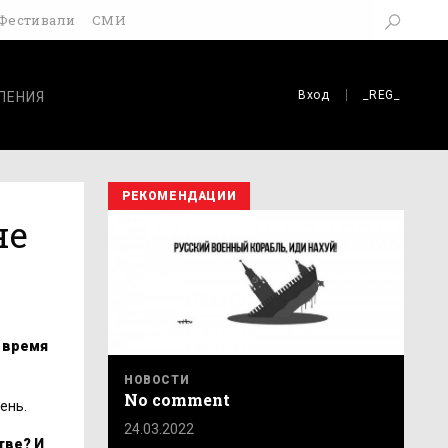
Фестивали
СМИ
Вход
_REG_
ЛЕНИЯ
РЕКОМЕНДАЦИИ
не
о время
НОВОСТИ
No comment
ень.
24.03.2022
тве? И