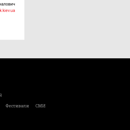
налович
k.kiev.ua
Я
Фестивали
СМИ