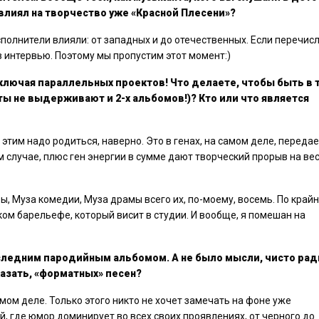
влиял на творчество уже «Красной Плесени»?
сполнители влияли: от западных и до отечественных. Если перечис
в интервью. Поэтому мы пропустим этот момент:)
ключая параллельных проектов! Что делаете, чтобы быть в 
ы не выдерживают и 2-х альбомов!)? Кто или что является
 этим надо родиться, наверно. Это в генах, на самом деле, передае
м случае, плюс ген энергии в сумме дают творческий прорыв на ве
, Муза комедии, Муза драмы всего их, по-моему, восемь. По край
ом барельефе, который висит в студии. И вообще, я помешан на
оследним пародийным альбомом. А не было мысли, чисто рад
казать, «форматных» песен?
мом деле. Только этого никто не хочет замечать на фоне уже
, где юмор доминирует во всех своих проявлениях, от черного до