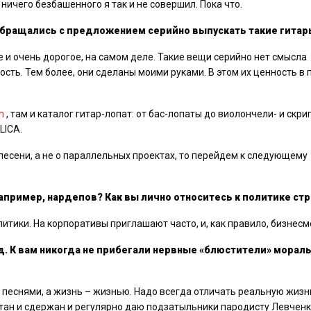
ничего безбашенного я так и не совершил. Пока что.
 обращались с предложением серийно выпускать такие гитар
 и очень дорогое, на самом деле. Такие вещи серийно нет смысла
сть. Тем более, они сделаны моими руками. В этом их ценность в
m
, там и каталог гитар-лопат: от бас-лопаты до виолончели- и скри
LICA.
лесени, а не о параллельных проектах, то перейдем к следующему
например, нардепов? Как вы лично относитесь к политике ст
итики. На корпоративы приглашают часто, и, как правило, бизнесм
.д. К вам никогда не прибегали нервные «блюстители» морал
 песнями, а жизнь – жизнью. Надо всегда отличать реальную жизн
тан и сдержан и регулярно даю подзатыльники пародисту Левченк