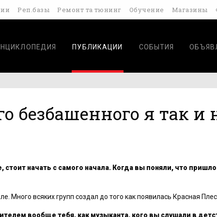
дии
Реп.базы
Ремонт та тюнинг
Обучение
Магазины
ЭНЦИКЛОПЕДИЯ
ПУБЛИКАЦИИ
СОБЫТИЯ
ОБЪЯВ
о безбашенного я так и 
, стоит начать с самого начала. Когда вы поняли, что пришл
ле. Много всяких групп создал до того как появилась Красная Плес
ителем вообще тебя, как музыканта, кого вы слушали в детс