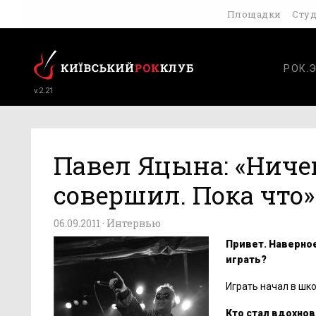
Площадки
Сту
РОК.
v.2.21
Павел Яцына: «Ничег
совершил. Пока что»
06.09.2011 ·
Интервью
Привет. Наверное
играть?
Играть начал в шко
Кто стал вдохнов