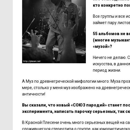
кто конкретно по
Все группы и все и
займет пару листо
55 альбомов не в
(многие музыкант
«музой»?
Ничего не делаю. С
искусства, в данно
период жизни.
А Муз по древнегреческой мифологии много: Муза прозы
мере, столько у меня муз изображено на древнегреческ
античности!
Вы сказали, что новый «СОЮЗ пародий» станет п
эксперимента, написать парочку серьезных, так с
В Красной Плесени очень много серьезных вещей на са
сложившегося стереотипа о группе, как юмористической