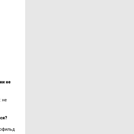
ни не
: не
ся?
перфильд