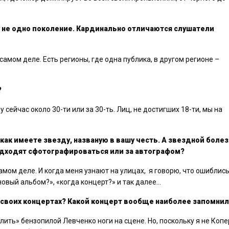
о не одно поколение. Кардинально отличаются слушатели
самом деле. Есть регионы, где одна публика, в другом регионе –
?
 сейчас около 30-ти или за 30-ть. Лиц, не достигших 18-ти, мы на
как имеете звезду, названую в вашу честь. А звездной болез
подходят сфотографироваться или за автографом?
мом деле. И когда меня узнают на улицах, я говорю, что ошиблись
новый альбом?», «когда концерт?» и так далее…
 своих концертах? Какой концерт вообще наиболее запомнил
лить» бензопилой Левченко ноги на сцене. Но, поскольку я не Ко