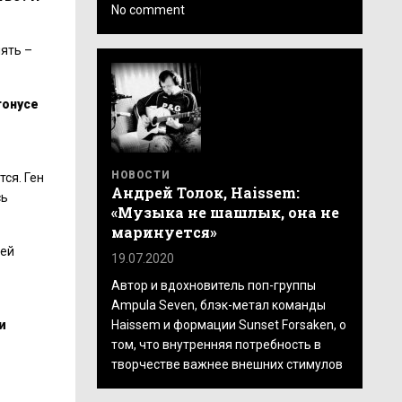
No comment
лять –
тонусе
НОВОСТИ
тся. Ген
Андрей Толок, Haissem:
сь
«Музыка не шашлык, она не
маринуется»
ней
19.07.2020
Автор и вдохновитель поп-группы
Ampula Seven, блэк-метал команды
Haissem и формации Sunset Forsaken, о
и
том, что внутренняя потребность в
творчестве важнее внешних стимулов