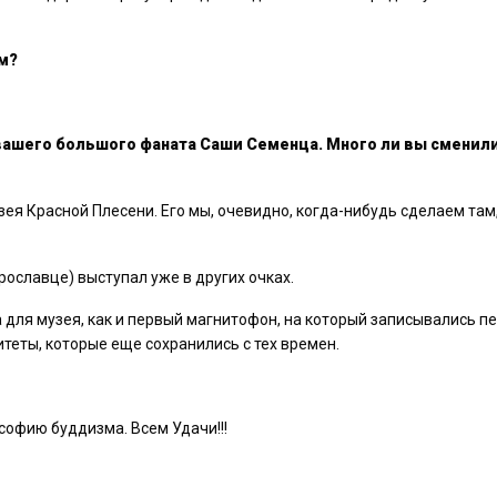
м?
 вашего большого фаната Саши Семенца. Много ли вы сменил
зея Красной Плесени. Его мы, очевидно, когда-нибудь сделаем там,
ославце) выступал уже в других очках.
 для музея, как и первый магнитофон, на который записывались п
теты, которые еще сохранились с тех времен.
софию буддизма. Всем Удачи!!!