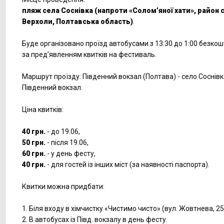
пляж села Соснівка (напроти «Солом’яної хати», район с
Верхоли, Полтавська область)
.
Буде організовано проїзд автобусами з 13:30 до 1:00 безко
за пред’явленням квитків на фестиваль.
Маршрут проїзду: Південний вокзал (Полтава) - село Соснівк
Південний вокзал.
Ціна квитків:
40 грн.
- до 19.06,
50 грн.
- після 19.06,
60 грн.
- у день фесту,
40 грн.
- для гостей із інших міст (за наявності паспорта).
Квитки можна придбати:
1. Біля входу в хімчистку «Чистимо чисто» (вул. Жовтнева, 25
2. В автобусах із Півд. вокзалу в день фесту.