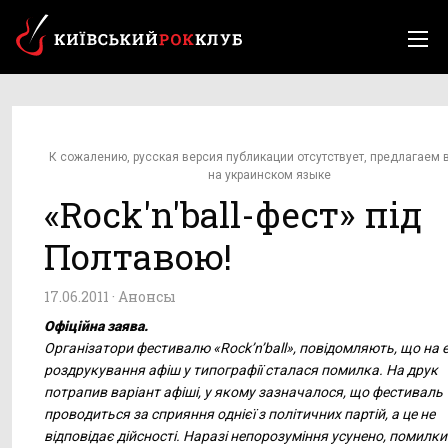
К сожалению, русская версия публикации отсутствует, предлагаем 
на украинском языке
«Rock'n'ball-фест» під
Полтавою!
17.06.2011 ·
Анонсы
Офіційна заява.
Організатори фестивалю «Rock’n’ball», повідомляють, що на е
роздрукування афіш у типографії сталася помилка. На друк
потрапив варіант афіші, у якому зазначалося, що фестиваль
проводиться за сприяння однієї з політичних партій, а це не
відповідає дійсності. Наразі непорозуміння усунено, помилки