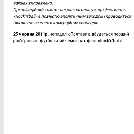
афішах виправлено.
Організаційний комітет ще раз наголошує, що фестиваль
«Rock’n’ball» є повністю аполітичним заходом і проводиться
виключно за кошти комерційних спонсорів.
25 червня 2011р.
неподалік Полтави відбудеться перший
рок'н'рольно-футбольний чемпіонат-фест
«
Rock'n'ball
»
!