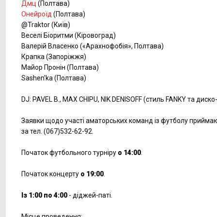
Дмц
(Полтава)
Онейроїд
(Полтава)
@Traktor (Київ)
Веселі Біоритми (Кіровоград)
Валерій Власенко («Арахнофобія», Полтава)
Крапка (Запоріжжя)
Майор Пронін (Полтава)
Sashen'ka (Полтава)
DJ: PAVEL B., MAX CHIPU, NIK DENISOFF (стиль FANKY та диско-
Заявки щодо участі аматорських команд із футболу прийма
за тел. (067)532-62-92.
Початок футбольного турніру
о 14:00
.
Початок концерту
о 19:00
.
Із 1:00 по 4:00
- діджей-паті.
Місце проведення: