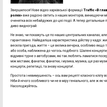
Звершилося! Нове відео харківської формації
Traffic «В гла
ролях»
вже радісно світить з наших моніторів, винищуючи мі
оченятка всіх небайдужих до цієї події. А тепер детальніше 
диво-виднограй.
Не знаю, чи покажуть це по наших центральних каналах, але 
гарантовано. Найвдаліша характеристика дійству у кадрі: жи
весела пригода, життя – це велика вечірка, особливо якщо т
або особа, наближена до чогось подібного. Шалені концерти,
відривні турне з автобусами, які так люблять ламатися пос
між містами, фанатки, фанатки, і музика, музика, ще раз музи
концерти, репетиції, та знову концерти!..
Простота і невимушеність – ось вам рецепт класного кліпу від
Ніби й нічого особливого чи не в міру геніального, але ж як чі
Насолоджуйтесь.