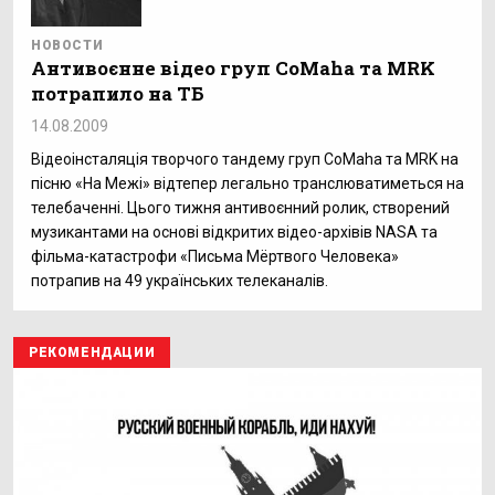
НОВОСТИ
Антивоєнне відео груп CoMaha та MRK
потрапило на ТБ
14.08.2009
Відеоінсталяція творчого тандему груп CoMaha та MRK на
пісню «На Межі» відтепер легально транслюватиметься на
телебаченні. Цього тижня антивоєнний ролик, створений
музикантами на основі відкритих відео-архівів NASA та
фільма-катастрофи «Письма Мёртвого Человека»
потрапив на 49 українських телеканалів.
РЕКОМЕНДАЦИИ