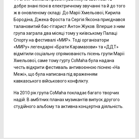
добре знані пісні в електричному звучанні та й до того
ж в оновленому складі. До Марії Хмельової, Кирила
Бородіна, Джека Фроста та Сергія Яксона приєднався
талановитий бас-гітарист Антон Жуков. Вперше з ним
група заграла два місяці тому у київському Палаці
Спорту на фестивалі «МИР». Тоді організатори
«МИРу» легендарні «Брати Карамазови» та «ДДТ»
відмітили соціальну спрямованість пісень групи Марії
Хмельової, саме тому гурту CoMaha була надана
честь відкрити фестиваль антивоєнною піснею «На
Межі», що була написана під враженням
кавказського військового конфлікту.
На 2010 рік група CoMaha покладає багато творчих
надій. В амбітних планах музикантів випуск другого
студійного альбому та активна концертна діяльність.