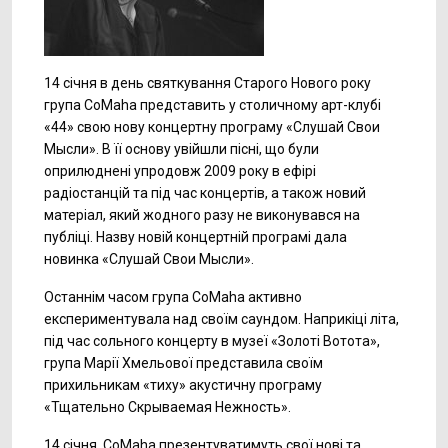
14 січня в день святкування Старого Нового року
група CoMaha представить у столичному арт-клубі
«44» свою нову концертну програму «Слушай Свои
Мысли». В її основу увійшли пісні, що були
оприлюднені упродовж 2009 року в ефірі
радіостанцій та під час концертів, а також новий
матеріал, який жодного разу не виконувався на
публіці. Назву новій концертній програмі дала
новинка «Слушай Свои Мысли».
Останнім часом група CoMaha активно
експериментувала над своїм саундом. Наприкіці літа,
під час сольного концерту в музеї «Золоті Вотота»,
група Марії Хмельової представила своїм
прихильникам «тиху» акустичну програму
«Тщательно Скрываемая Нежность».
14 січня CoMaha презентуватимуть свої нові та