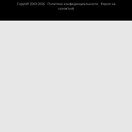
Copyleft 2003-2026 ·
Политика конфиденциальности
· Версія на
солов'їній