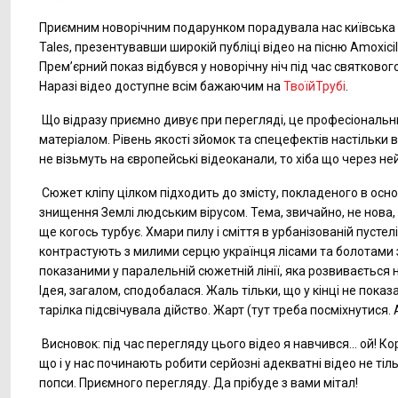
Приємним новорічним подарунком порадувала нас київська 
Tales, презентувавши широкій публіці відео на пісню Amoxicill
Прем’єрний показ відбувся у новорічну ніч під час святкового
Наразі відео доступне всім бажаючим на
ТвоїйТрубі
.
Що відразу приємно дивує при перегляді, це професіональни
матеріалом. Рівень якості зйомок та спецефектів настільки 
не візьмуть на європейські відеоканали, то хіба що через ней
Сюжет кліпу цілком підходить до змісту, покладеного в основ
знищення Землі людським вірусом. Тема, звичайно, не нова,
ще когось турбує. Хмари пилу і сміття в урбанізованій пустел
контрастують з милими серцю українця лісами та болотами 
показаними у паралельній сюжетній лінії, яка розвивається 
Ідея, загалом, сподобалася. Жаль тільки, що у кінці не показ
тарілка підсвічувала дійство. Жарт (тут треба посміхнутися. 
Висновок: під час перегляду цього відео я навчився… ой! К
що і у нас починають робити серйозні адекватні відео не тіл
попси. Приємного перегляду. Да прібуде з вами мітал!