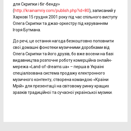
для Скрипки і біг-бенду»
(
http://krainamriy.com/publish.php?id=80
), записаний у
Харкові 15 грудня 2001 року під час спільного виступу
Олега Скрипки та джаз-оркестру під керуванням
Ігоря Бутмана.
До речі, це остання нагода безкоштовно поповнити
свої домашні фонотеки музичними доробками від
Олега Скрипки та його друзів, бо вже восени на базі
видавництва розпочне роботу комерційна онлайн-
мережа «Land-of-dreams.ua» – перша в Україні
спеціалізована система продажу електронного
музичного контенту, створена командою «Країни
Мрій» для презентації на світовому ринку кращих
зразків традиційної та сучасної української музики.