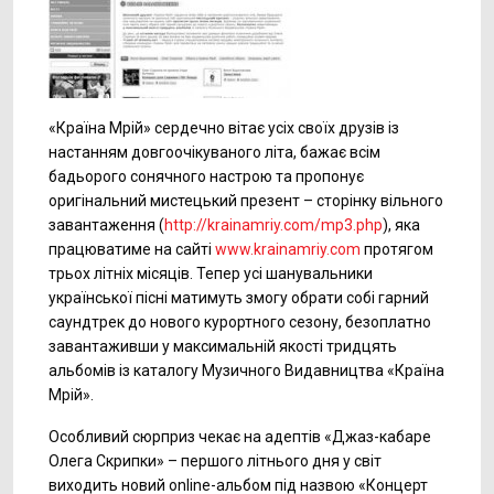
«Країна Мрій» сердечно вітає усіх своїх друзів із
настанням довгоочікуваного літа, бажає всім
бадьорого сонячного настрою та пропонує
оригінальний мистецький презент – сторінку вільного
завантаження (
http://krainamriy.com/mp3.php
), яка
працюватиме на сайті
www.krainamriy.com
протягом
трьох літніх місяців. Тепер усі шанувальники
української пісні матимуть змогу обрати собі гарний
саундтрек до нового курортного сезону, безоплатно
завантаживши у максимальній якості тридцять
альбомів із каталогу Музичного Видавництва «Країна
Мрій».
Особливий сюрприз чекає на адептів «Джаз-кабаре
Олега Скрипки» – першого літнього дня у світ
виходить новий online-альбом під назвою «Концерт