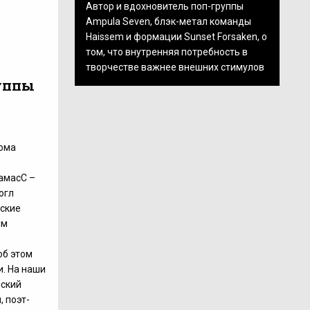
Автор и вдохновитель поп-группы
Ampula Seven, блэк-метал команды
Haissem и формации Sunset Forsaken, о
том, что внутренняя потребность в
творчестве важнее внешних стимулов
уппы
кома
амасС –
огл
ские
ым
об этом
и. На наши
еский
, поэт-