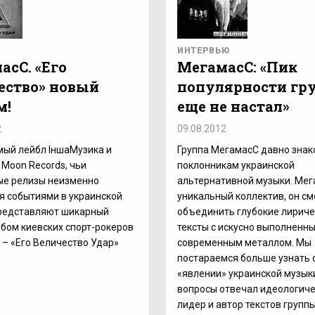
ИНТЕРВЬЮ
асС. «Его
МегамасС: «Пик
ество» новый
популярности гр
м!
еще не настал»
2
09.08.2012
мый лейбл ІншаМузика и
Группа МегамасС давно зна
Moon Records, чьи
поклонникам украинской
ые релизы неизменно
альтернативной музыки. Мег
я событиями в украинской
уникальный коллектив, он см
представляют шикарный
объединить глубокие лириче
бом киевских спорт-рокеров
тексты с искусно выполненн
– «Его Величество Удар»
современным металлом. Мы
постараемся больше узнать 
«явлении» украинской музык
вопросы отвечал идеологич
лидер и автор текстов группы