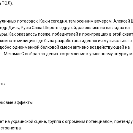
 ТОЛ).
уличных потасовок. Как и сегодня, тем осенним вечером, Алексей 
ндр Дичь, Рус и Саша Шерсть с другой, разошлись во взглядах на
ы. Как оказалось позже, победителей и проигравших в этой схват
 комнате милиции, где была разработана идеология музыкального
Подобно одноименной белковой смеси активно воздействующей на
- МегамасС выбрал за девиз: «стремление к усиленному штурму 
нты
вуковые эффекты
ет на украинской сцене, группа с огромным потенциалом, претен
остранства.