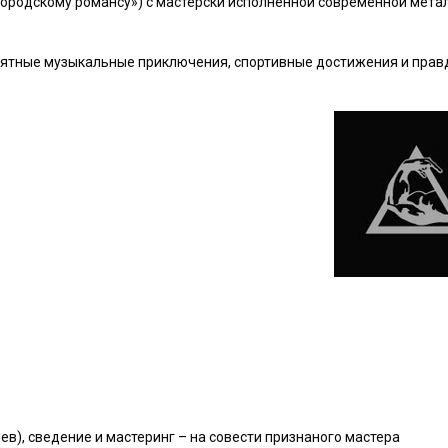
«городскому романсу») с мастерски исполненной современной мета
оятные музыкальные приключения, спортивные достижения и прав
иев), сведение и мастеринг – на совести признаного мастера