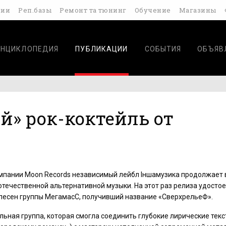
дии
Реп.базы
Ремонт та тюнинг
Обучение
Магазины
ЭНЦИКЛОПЕДИЯ
ПУБЛИКАЦИИ
СОБЫТИЯ
ОБЪЯВ
» рок-коктейль от
мпании Moon Records независимый лейбл Iншамузика продолжает 
отечественной альтернативной музыки. На этот раз релиза удосто
песен группы МегамасС, получивший название «СверхрельеФ».
льная группа, которая смогла соединить глубокие лирические тек