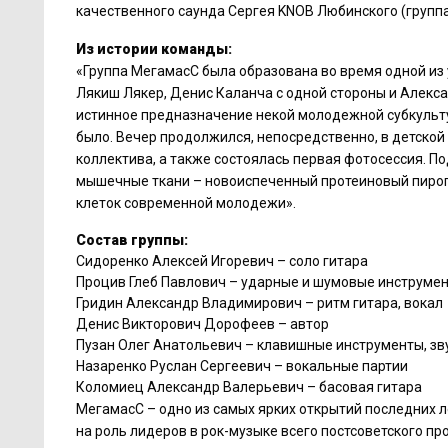
качественного саунда Сергея KNOB Любинского (группа
Из истории команды:
«Группа МегамасС была образована во время одной из 
Лякиш Лякер, Денис Каланча с одной стороны и Алекса
истинное предназначение некой молодежной субкультур
было. Вечер продолжился, непосредственно, в детской
коллектива, а также состоялась первая фотосессия. 
мышечные ткани – новоиспеченный протеиновый пирог 
клеток современной молодежи».
Состав группы:
Сидоренко Алексей Игоревич – соло гитара
Процив Глеб Павлович – ударные и шумовые инструме
Гридин Александр Владимирович – ритм гитара, вокал
Денис Викторович Дорофеев – автор
Пузан Олег Анатольевич – клавишные инструменты, з
Назаренко Руслан Сергеевич – вокальные партии
Коломиец Александр Валерьевич – басовая гитара
МегамасС – одно из самых ярких открытий последних л
на роль лидеров в рок-музыке всего постсоветского пр