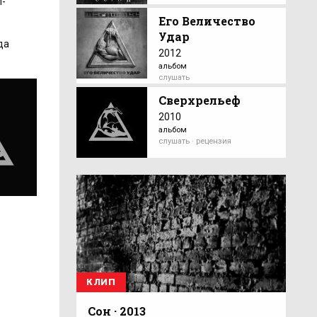
л-
Его Величество
Удар
да
2012
альбом
слушать
Сверхрельеф
2010
альбом
слушать · рецензия
КЛИП
Сон · 2013