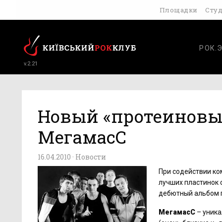
Площадки
Сту
РОК.
v.2.21
Новый «протеиновый
МегамасС
16.04.2010 ·
Новости
При содействии ко
лучших пластинок 
дебютный альбом 
МегамасС
– уника