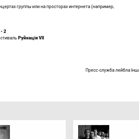
нцертах группы или на просторах интернета (например,
- 2
естиваль
Руйнац
i
я
VII
Пресс-служба лейбла Інш