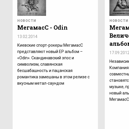
НОВОСТИ
НОВОСТИ
МегамасС - Odin
Мегам
Велич
13.02.2014
альбо
Киевские спорт-рокеры МегамасС
представляют новый EP альбом –
17.09.201
«Odin». Скандинавский эпос и
Независи
символизм, славянская
Компания 
бесшабашность и пацанская
совместн
романтика замешаны в этом релизе с
становятс
вкусным метал-саундом
музыке, 
новый аль
МегамасС 