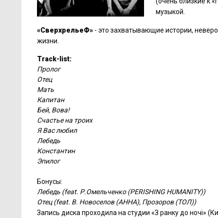
(очень близкие к 
музыкой.
«СверхрельеФ»
- это захватывающие истории, невер
жизни.
Track-list:
Пролог
Отец
Мать
Капитан
Бей, Вова!
Счастье на троих
Я Вас любил
Лебедь
Константин
Эпилог
Бонусы:
Лебедь (
feat.
Р.Омельченко (
PERISHING HUMANITY
))
Отец
(
feat
.
В. Новоселов (АННА), Прозоров (ТОЛ))
Запись диска проходила на студии «З ранку до ночі» (К