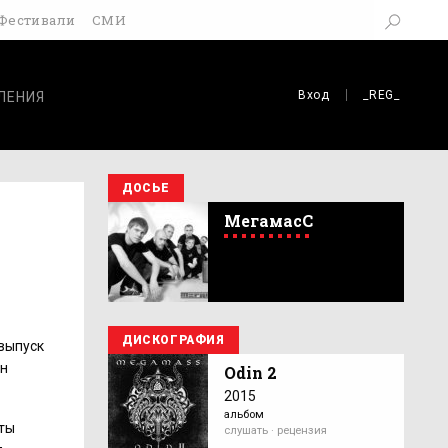
Фестивали
СМИ
Вход
_REG_
ЛЕНИЯ
ДОСЬЕ
МегамасС
ДИСКОГРАФИЯ
выпуск
ен
Odin 2
2015
альбом
сты
слушать · рецензия