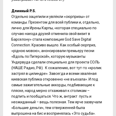
Длинный P.S.
Отдельно зацепили и увлёкли «сюрпризы» от
команды. Презентом для всей публики и, отдельно,
лично для Ирены Карпы, «которая специально по
случаю наезда друзей отменила свой визит в
Барселону» стала композиция God Save Digital
Connection. Красиво вышло. Как особый сюрприз,
«рідною мовою», анонсировали премьеру песни
«Вдоль по Питерской», которую музыканты
Ундервуда сделали специально для проекта СОЛЬ
(НАШЕ Радио, РФ). К сожалению, вот тут-то «кролик
застрял в цилиндре». Завсегда и всеми хвалёная
киевская публика откровенно «не въехала». И под
самые зажигательные аккорды, подбивающие к
пляске, народ мерно отхаживал к столикам –
подпить и пообщаться. Что ж, антракт пусть и
неожиданный – вещь полезная. Тем ярче зазвучали
«Большие деньги», тем отверженней была
выпрошена на бис и воспринялась «Это судьба».