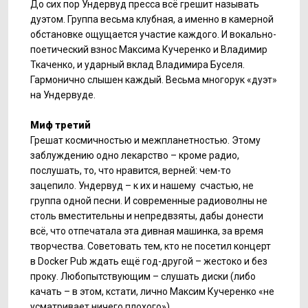
До сих пор Ундервуд пресса всё грешит называть
дуэтом. Группа весьма клубная, а именно в камерной
обстановке ощущается участие каждого. И вокально-
поетический взнос Максима Кучеренко и Владимир
Ткаченко, и ударный вклад Владимира Буселя.
Гармонично слышен каждый. Весьма многорук «дуэт»
на Ундервуде.
Миф третий
Грешат космичностью и межпланетностью. Этому
заблуждению одно лекарство – кроме радио,
послушать, то, что нравится, верней: чем-то
зацепило. Ундервуд – к их и нашему счастью, не
группа одной песни. И современные радиоволны не
столь вместительны и непредвзяты, дабы донести
всё, что отпечатала эта дивная машинка, за время
творчества. Советовать тем, кто не посетил концерт
в Docker Pub ждать ещё год-другой – жестоко и без
проку. Любопытствующим – слушать диски (либо
качать – в этом, кстати, лично Максим Кучеренко «не
усматривает ничего плохого»).