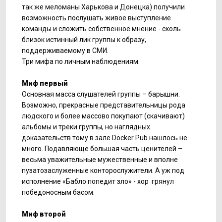
так же меломаны Харькова и Донецка) получили
возможность послушать живое выступление
команды и сложить собственное мнение - сколь
близок истинный лик группы к образу,
поддерживаемому в СМИ.
Три мифа по личным наблюдениям.
Миф первый
Основная масса слушателей группы – барышни.
Возможно, прекрасные представительницы рода
людского и более массово покупают (скачивают)
альбомы и треки группы, но наглядных
доказательств тому в зале Docker Pub нашлось не
много. Подавляюще большая часть ценителей –
весьма уважительные мужественные и вполне
пузатозаслуженные конторослужители. А уж под
исполнение «Бабло попедит зло» - хор грянул
победоносным басом.
Миф второй