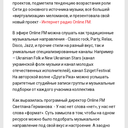
проектов, подметила тенденцию возрастания роли
Сети до основного источника музыки, всё большей
«виртуализации» меломанов, и презентовала свой
новый проект -
Интернет радио Online.FM
.
В эфире Online.FM можна слушать как традиционные
музыкальные направления - Classic rock, Party, Relax,
Disco, Jazz, и прочие стили на разный вкус, так и
уникальные специализированные каналы. Например
– Ukrainian Folk и New Ukrainian Stars (канал
украинской фолк-музыки и канал молодых
отечественных исполнителей), канал Sziget Festival.
На авторской волне «Друга Ріка» можно услышать
раритетные студийные записи группы и музыкальные
подборки от каждого учасника коллектива.
Как выразилась програмный директор Online.FM
Светлана Германова: - У нас нет слова «нет», у нас нет
слова «формат». Суть замысла в том, чтобы на одном
ресурсе можно было подобрать музыкальное
направление под свой вкус и настроение. А заодно