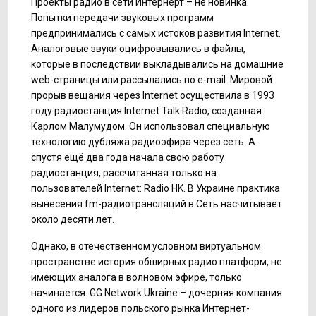
Проекты радио в сети Интернерт – не новинка.
Попытки передачи звуковых программ
предпринимались с самых истоков развития Internet.
Аналоговые звуки оцифровывались в файлы,
которые в последствии выкладывались на домашние
web-страницы или рассылались по e-mail. Мировой
прорыв вещания через Internet осуществила в 1993
году радиостанция Internet Talk Radio, созданная
Карлом Малумудом. Он использовал специальную
технологию дубляжа радиоэфира через сеть. А
спустя ещё два года начала свою работу
радиостанция, рассчитанная только на
пользователей Internet: Radio HK. В Украине практика
вынесения fm-радиотрансляций в Сеть насчитывает
около десяти лет.
Однако, в отечественном условном виртуальном
пространстве история обширных радио платформ, не
имеющих аналога в волновом эфире, только
начинается. GG Network Ukraine – дочерняя компания
одного из лидеров польского рынка Интернет-