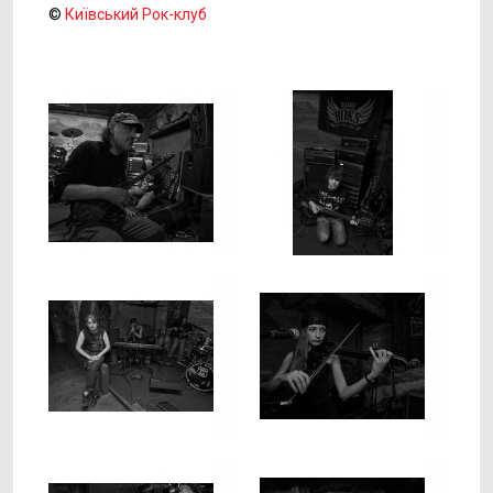
©
Київський Рок-клуб