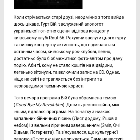
Коли стрічаються старі друзі, неодмінно з того вийде
щось цікаве. Гурт Вій, заслужений апологет
української гот-етно сцени, відіграв концерт у
київському клубі Rout 66. Рахуючи заслуги цього гурту
та високу концертну активність, що відмічається
останнім часом, київському рок-клубові, певно,
достатньо було б обмежитися фото-звітом про дану
подію. Аби ті, кому не стало коштів на відвідини,
легенько зітхнули, та включили запис на СD. Однак,
ніщо на світі не трапляється без інтриги та
незповедимої таємничою користі.
Того вечора програма Вій була обрамлена темою
(
Good-Bye My Revolution
). Досить революційна, між
іншим, вдалася програма. На початку з низкою
запальних бійничних пісень (Лист додому, Йшов я
небом) і з вельми ліричним завершенням (Змія, Очі
Відьми, Потерчата). Та з’ясувалося, що культурної
революції гурт аж ніяк не зрікається. Саме на виступі