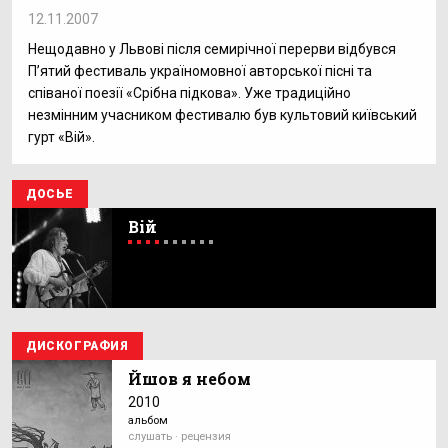
12.11.2007
Нещодавно у Львові після семирічної перерви відбувся
П’ятий фестиваль україномовної авторської пісні та
співаної поезії «Срібна підкова». Уже традиційно
незмінним учасником фестивалю був культовий київський
гурт «Вій».
ДОСЬЕ
Вій
ДИСКОГРАФИЯ
Йшов я небом
2010
альбом
слушать · рецензия