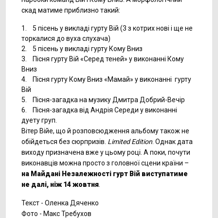
скад матиме приблизно такий:
1. 5 пісень у викладі гурту Вій (3 з котрих нові і ще не
торкалися до вуха слухача)
2. 5 пісень у викладі гурту Кому Вниз
3. Пісня гурту Вій «Серед теней» у виконанні Кому
Вниз
4. Пісня гурту Кому Вниз «Мамай» у виконанні гурту
Вій
5. Пісня-загадка на музику Дмитра Добрий-Вечір
6. Пісня-загадка від Андрія Середи у виконанні
дуету груп.
Вітер Війе, що й розповсюдження альбому також не
обійдеться без сюрпризів.
Limited Edition
. Однак дата
виходу призначена вже у цьому році. А поки, почути
виконавців можна просто з головної сцени країни –
на Майдані Незалежності гурт Вій виступатиме
не далі, ніж 14 жовтня
.
Текст - Оленка Дяченко
Фото - Макс Требухов