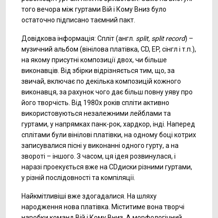
того вечора між гуртами Вій і Кому Вниз було
остаточно підписано таємний пакт.
Довідкова інформація: Спліт (англ.
split, split record
) –
музичний альбом (вінілова платівка, СD, EP, сінгл і т.п.),
на якому присутні композиції двох, чи більше
виконавців. Від збірки відрізняється тим, що, за
звичай, включає по декілька композицій кожного
виконавця, за рахунок чого дає більш повну уяву про
його творчість. Від 1980х років спліти активно
використовуються незалежними лейблами та
гуртами, у напрямках панк-рок, хардкор, інді. Наперед
сплітами були вінілові платівки, на одному боці котрих
записувалися пісні у виконанні одного гурту, а на
звороті – іншого. З часом, ця ідея розвинулася, і
наразі проекується вже на CDдиски різними гуртами,
у різній послідовності та компіляції.
Найкмітливіші вже здогадалися. На шляху
народження нова платівка. Міститиме вона творчі
наробки команд Вій і Кому Вниз. А морфологічний