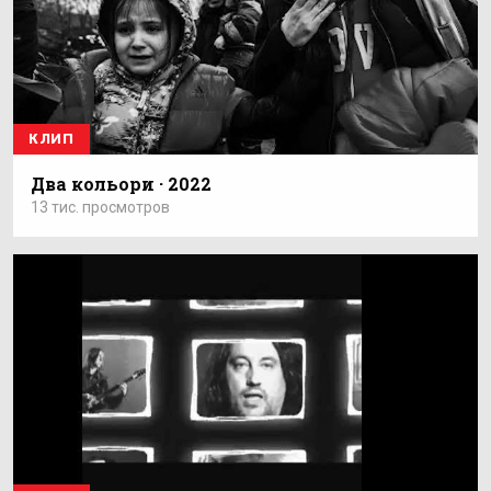
КЛИП
Два кольори · 2022
13 тис. просмотров