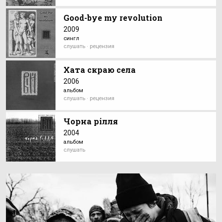
Good-bye my revolution
2009
сингл
слушать · рецензия
Хата скраю села
2006
альбом
слушать · рецензия
Чорна рілля
2004
альбом
слушать