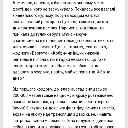
Але вчора, нарешті, я був на нормальному метал
фесті, де нічого не засмучувало. Почалось все взагалі
з невеликого курйозу: поруч з входом на фест
розташований ресторан «Дакар», в якому цього ж
дня святкували весілля. Наречена, яка тільки-но
приїхала до гулянки була, м’яко кажучи,
спантеличена в оточені металхедів і колоритних готів,
які оточили її лімузин. Далі взагалі чудеса: на вході
жодного «Беркута», «Кобри» чи інших хижаків-
рептилій в погонах, які й гадки не мають, що таке
елемантарна чемність. Натомість абсолютно
адекватна охорона, навіть, майже привітна. Хіба не
диво?
Від першого кордону, до, власне, стадіону десь зо
200-300 метрів і саме на цьому відрізку розташовано
наметове містечко, а разом із ним численні (черг не
бачив) біотуалети, декілька фаст-фудівських наметів,
екран, на якому йде трансляція з двох сцен, і, навіть,
шатро-кальянна – лежиш собі на подушках, дивишся
сейшн, і нікуди не поспішаєш, якщо група тобі не дуже