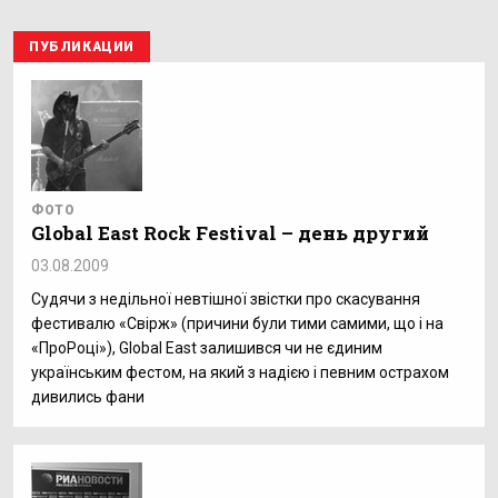
ПУБЛИКАЦИИ
ФОТО
Global East Rock Festival – день другий
03.08.2009
Судячи з недільної невтішної звістки про скасування
фестивалю «Свірж» (причини були тими самими, що і на
«ПроРоці»), Global East залишився чи не єдиним
українським фестом, на який з надією і певним острахом
дивились фани