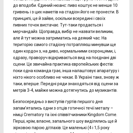
до вподоби. Єдиний нюанс: пиво коштує не менше 10
гривень і з цих наметів на стадіон його не пронести. В
принципі, це й зайве, оскільки всередині і своїх
пивних точок вистачає. Тут-таки продається і
мерчандайз. Щоправда, вибір не назвати великим,
але й тут можна затриматись на деякий час. На
територію самого стадіону потрапляєш минувши ще
один кордон з, на диво, нормальними охоронцями, і,
одразу, праворуч відкривається вид на поєднані дві
сцени. Це звичайна практика європейських фестів:
поки одна команда грає, інша налаштовує апаратуру і
ніхто нікого особливо не чекає. В Україні таке, знову ж
таки, вперше. Передні ряди знаходяться від сцени за
метрів 3-4, майже можна дотягнутись до музикантів.
Безпосередньо з виступів гуртів першого дня
запам’ятались одни з отців готичної течії металу –
німці Crematory та їхні співвітчизники Kingdom Come.
Перші, крім, власне, запального шоу виділялись ще й
зірковою парою дітлахів. Це маленькі (4 і 1,5 року