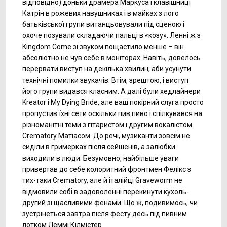
відповідно) доньки драмера Маркуса і клавішниці
Катрін в рожевих навушниках і в майках з лого
батьківської групи витанцьовували під сценою і
охоче позували складаючи пальці в «козу». Ленні ж з
Kingdom Come зі звуком пощастило менше – він
абсолютно не чув себе в моніторах. Навіть, довелось
перервати виступ на декілька хвилин, аби усунути
технічні помилки звукачів. Втім, зрештою, і виступ
його групи видався класним. А далі були хедлайнери
Kreator і My Dying Bride, але ваш покірний слуга просто
пропустив їхні сети оскільки пив пиво і спілкувався на
різноманітні теми з гітаристом і другим вокалістом
Crematory Матіасом. До речі, музиканти зовсім не
сиділи в гримерках після сейшенів, а залюбки
виходили в люди. Безумовно, найбільше уваги
привертав до себе колоритний фронтмен Фелікс з
тих-таки Crematory, але й італійці Graveworm не
відмовили собі в задоволенні перекинути кухоль-
другий зі щасливими фенами. Що ж, подивимось, чи
зустрінеться завтра після фесту десь під пивним
лотком Леммі Кілмістер.