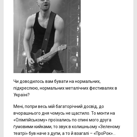
Чи доводилось вам бувати на нормальних,
підкреслюю, нормальних металічних фестивалях в
Україні?
Мені, попри весь мій багаторічний досвід, до
вчорашнього дня чомусь не щастило. То мєнти на
«Олімпійському» проїхались по спині мого друга
ґумовими кийками, то звук в колишньому «Зеленому
театрі» був наче з дупи, а то й взагалі – «ПроРок»…