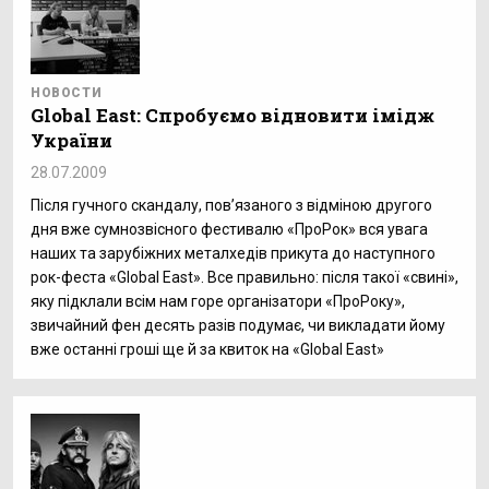
НОВОСТИ
Global East: Спробуємо відновити імідж
України
28.07.2009
Після гучного скандалу, пов’язаного з відміною другого
дня вже сумнозвісного фестивалю «ПроРок» вся увага
наших та зарубіжних металхедів прикута до наступного
рок-феста «Global East». Все правильно: після такої «свині»,
яку підклали всім нам горе організатори «ПроРоку»,
звичайний фен десять разів подумає, чи викладати йому
вже останні гроші ще й за квиток на «Global East»